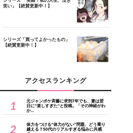
シリーズ 「実録！私の人生、泣き
笑い」【絶賛更新中！】
シリーズ「買ってよかったもの」
【絶賛更新中！】
アクセスランキング
元ジャンポケ斉藤に求刑7年でも、妻は翌
1
日に“楽しすぎた“と投稿。「その神経がわ
か...
体力をつける“体力がない”問題、どう乗り
2
越える？50代のリアルすぎる悩みに共感