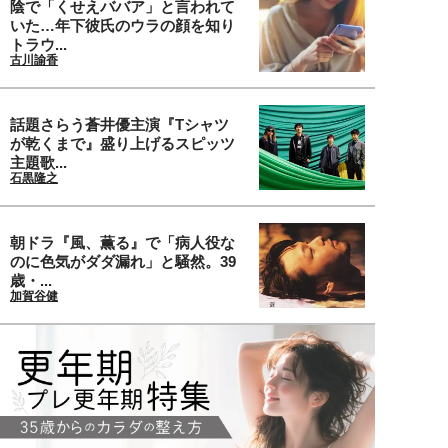
陰で「くせえババア」と言われて
いた…年下彼氏のウラの顔を知り
トラウ...
古川諭香
話題さらう蒼井優主演『Tシャツ
が乾くまで』盛り上げるスピッツ
主題歌...
石黒隆之
朝ドラ『風、薫る』で「病人役な
のに色気がダダ漏れ」と騒然。39
歳・...
加賀谷健