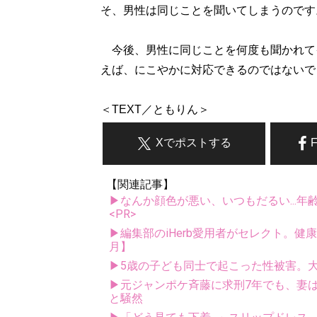
そ、男性は同じことを聞いてしまうのです
今後、男性に同じことを何度も聞かれて
えば、にこやかに対応できるのではないで
＜TEXT／ともりん＞
Xでポストする
【関連記事】
▶なんか顔色が悪い、いつもだるい...年
<PR>
▶編集部のiHerb愛用者がセレクト。健
月】
▶5歳の子ども同士で起こった性被害。
▶元ジャンポケ斉藤に求刑7年でも、妻は
と騒然