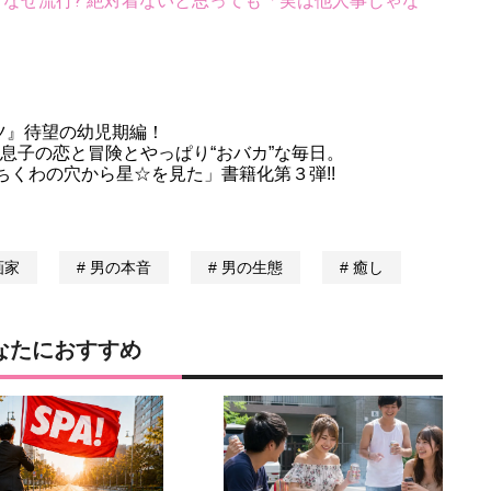
ス、なぜ流行? 絶対着ないと思っても「実は他人事じゃな
ツ』待望の幼児期編！
る息子の恋と冒険とやっぱり“おバカ”な毎日。
ちくわの穴から星☆を見た」書籍化第３弾!!
画家
男の本音
男の生態
癒し
なたにおすすめ