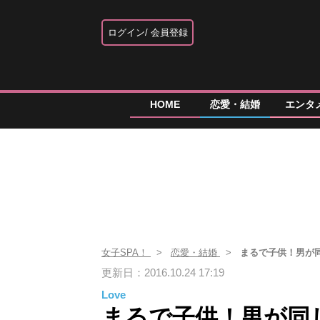
ログイン
会員登録
HOME
恋愛・結婚
エンタ
女子SPA！
恋愛・結婚
まるで子供！男が
更新日：2016.10.24 17:19
Love
まるで子供！男が同