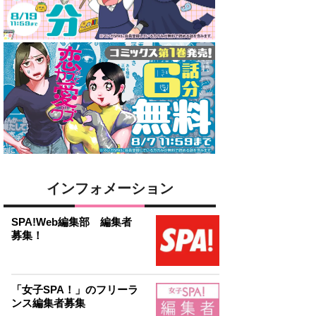
インフォメーション
SPA!Web編集部 編集者
募集！
「女子SPA！」のフリーラ
ンス編集者募集