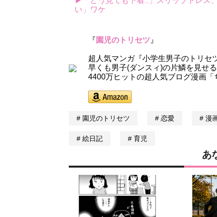
▶「どう見ても下着...」スリップドレ
い」ワケ
『
園児のトリセツ
』
超人気マンガ『小学生男子のトリセ
早くも男子(ダンスィ)の片鱗を見せ
4400万ヒットの超人気ブログ漫画「
園児のトリセツ
恋愛
漫
絵日記
育児
あ