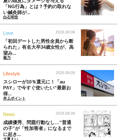
夏の頭皮にダメージを与える
「NG行為」とは？予約の取れな
い鍼灸師が...
白石明世
2026.08.08
Love
「初回デートした男性全員から断
られた」有名大卒34歳女性が、高
望み...
菊乃
2026.08.08
Lifestyle
スシローが10％還元に！「au
PAY」で今すぐ使いたい“最新お
得...
井上ポイント
2026.08.08
News
成績優秀、問題行動なし…“普通
の子”が「性加害者」になるまで
に起き...
大夏えい