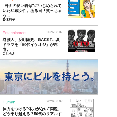
“外面の良い義母”にいじめられて
いた34歳女性。ある日「笑っちゃ
う...
鈴木詩子
2026.08.07
Entertainment
堺雅人、反町隆史、GACKT…夏
ドラマを「50代イケオジ」が席
巻。...
こじらぶ
2026.08.07
Human
体力をつける“体力がない”問題、
どう乗り越える？50代のリアルす