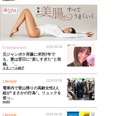
2026.08.08
Entertainment
元ジャンポケ斉藤に求刑7年で
も、妻は翌日に“楽しすぎた“と投
稿。「...
エタノール純子
2026.08.08
Lifestyle
電車内で登山帰りの高齢女性2人
組が“まさかの行為”。リュックを
使っ...
maki
2026.08.08
Lifestyle