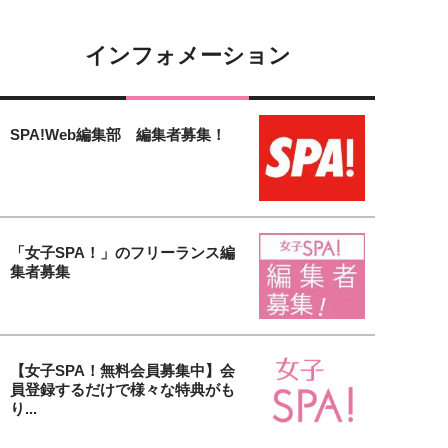
インフォメーション
SPA!Web編集部 編集者募集！
「女子SPA！」のフリーランス編
集者募集
【女子SPA！無料会員募集中】会
員登録するだけで様々な特典がも
り...