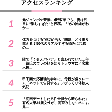
アクセスランキング
元ジャンポケ斉藤に求刑7年でも、妻は翌
1
日に“楽しすぎた“と投稿。「その神経がわ
か...
体力をつける“体力がない”問題、どう乗り
2
越える？50代のリアルすぎる悩みに共感
の...
陰で「くせえババア」と言われていた…年
3
下彼氏のウラの顔を知りトラウマに／恋愛
人気...
甲子園の応援強制参加に、母親が猛クレー
4
ム「ネットで告発する」／びっくり体験人
気記...
「初回デートした男性全員から断られた」
5
有名大卒34歳女性が、高望みしないのにお
見...