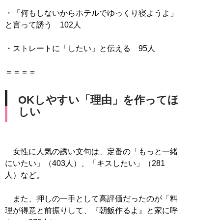
・「何もしないからホテルでゆっくり寝ようよ」
と言って誘う 102人
・ストレートに「したい」と伝える 95人
＝＝＝＝
OKしやすい「理由」を作ってほ
しい
女性に人気の誘い文句は、定番の「もっと一緒
にいたい」（403人）、「キスしたい」（281
人）など。
また、押しの一手として高評価だったのが「料
理が得意と前振りして、『朝飯作るよ』と家に呼