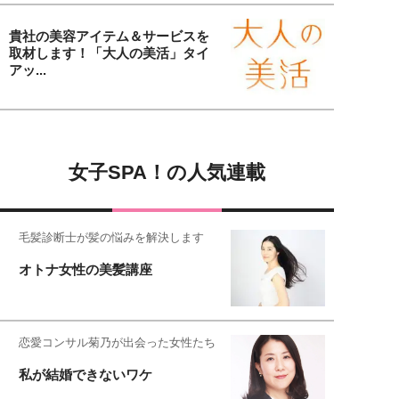
貴社の美容アイテム＆サービスを
取材します！「大人の美活」タイ
アッ...
女子SPA！の人気連載
毛髪診断士が髪の悩みを解決します
オトナ女性の美髪講座
恋愛コンサル菊乃が出会った女性たち
私が結婚できないワケ