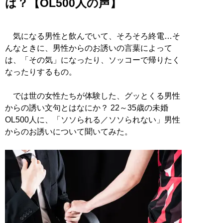
は？【OL500人の声】
気になる男性と飲んでいて、そろそろ終電…そ
んなときに、男性からのお誘いの言葉によって
は、「その気」になったり、ソッコーで帰りたく
なったりするもの。
では世の女性たちが体験した、グッとくる男性
からの誘い文句とはなにか？ 22～35歳の未婚
OL500人に、「ソソられる／ソソられない」男性
からのお誘いについて聞いてみた。