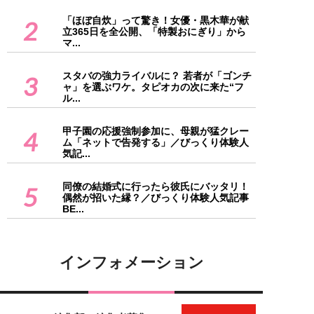
「ほぼ自炊」って驚き！女優・黒木華が献
2
立365日を全公開、「特製おにぎり」から
マ...
スタバの強力ライバルに？ 若者が「ゴンチ
3
ャ」を選ぶワケ。タピオカの次に来た“フ
ル...
甲子園の応援強制参加に、母親が猛クレー
4
ム「ネットで告発する」／びっくり体験人
気記...
同僚の結婚式に行ったら彼氏にバッタリ！
5
偶然が招いた縁？／びっくり体験人気記事
BE...
インフォメーション