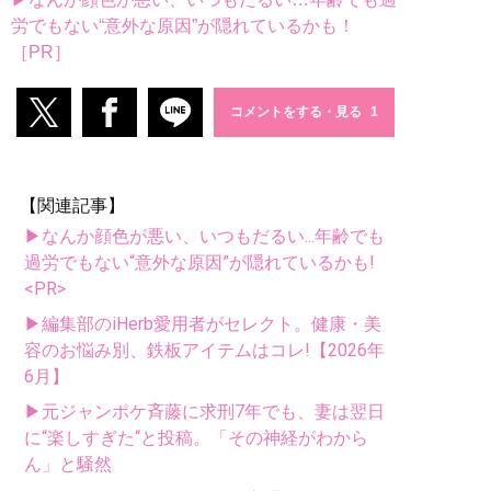
労でもない“意外な原因”が隠れているかも！
［PR］
コメントをする・見る
【関連記事】
▶なんか顔色が悪い、いつもだるい...年齢でも
過労でもない“意外な原因”が隠れているかも!
<PR>
▶編集部のiHerb愛用者がセレクト。健康・美
容のお悩み別、鉄板アイテムはコレ!【2026年
6月】
▶元ジャンポケ斉藤に求刑7年でも、妻は翌日
に“楽しすぎた“と投稿。「その神経がわから
ん」と騒然