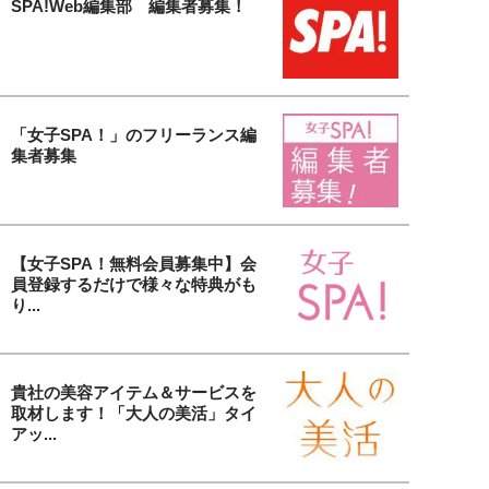
SPA!Web編集部 編集者募集！
「女子SPA！」のフリーランス編
集者募集
【女子SPA！無料会員募集中】会
員登録するだけで様々な特典がも
り...
貴社の美容アイテム＆サービスを
取材します！「大人の美活」タイ
アッ...