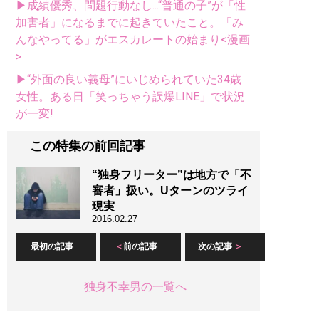
▶成績優秀、問題行動なし...“普通の子”が「性
加害者」になるまでに起きていたこと。「み
んなやってる」がエスカレートの始まり<漫画
>
▶“外面の良い義母”にいじめられていた34歳
女性。ある日「笑っちゃう誤爆LINE」で状況
が一変!
この特集の前回記事
“独身フリーター”は地方で「不
審者」扱い。Uターンのツライ
現実
2016.02.27
最初の記事
前の記事
次の記事
独身不幸男の一覧へ