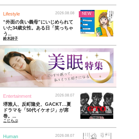
2026.08.08
Lifestyle
NEW
“外面の良い義母”にいじめられて
いた34歳女性。ある日「笑っちゃ
う...
鈴木詩子
2026.08.07
Entertainment
堺雅人、反町隆史、GACKT…夏
ドラマを「50代イケオジ」が席
巻。...
こじらぶ
2026.08.07
Human