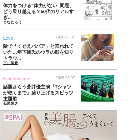
体力をつける“体力がない”問題、
どう乗り越える？50代のリアルす
ぎ...
まなたろう
2026.08.07
Love
陰で「くせえババア」と言われて
いた…年下彼氏のウラの顔を知り
トラウ...
古川諭香
2026.08.07
Entertainment
話題さらう蒼井優主演『Tシャツ
が乾くまで』盛り上げるスピッツ
主題歌...
石黒隆之