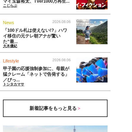
マイ玉森裕太、TVer1000万再生...
こじらぶ
2026.08.06
News
「100ドル札は使えない!?」ハワ
イ移住の元テレ朝アナが驚い
た“最...
大木優紀
2026.08.06
Lifestyle
甲子園の応援強制参加に、母親が
猛クレーム「ネットで告発する」
／びっ...
トシタカマサ
新着記事をもっと見る