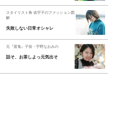
スタイリスト角 佑宇子のファッション図
解
失敗しない日常オシャレ
元『渡鬼』子役・宇野なおみの
話そ、お茶しよっ元気出そ
恋愛コンサル菊乃が出会った女性たち
私が結婚できないワケ
宇垣美里が映画への想いを綴る
宇垣美里の沼落ちシネマ