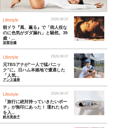
2026.08.07
Lifestyle
朝ドラ『風、薫る』で「病人役な
のに色気がダダ漏れ」と騒然。39
歳・...
加賀谷健
2026.08.07
Lifestyle
元TBSアナが“一人で猛パニッ
ク”に。日ハム本拠地で遭遇した
「人気...
アンヌ遙香
2026.08.07
Lifestyle
「旅行に絶対持っていきたいポー
チ」が無印にあった！ 濡れたもの
を入...
鈴木美奈子