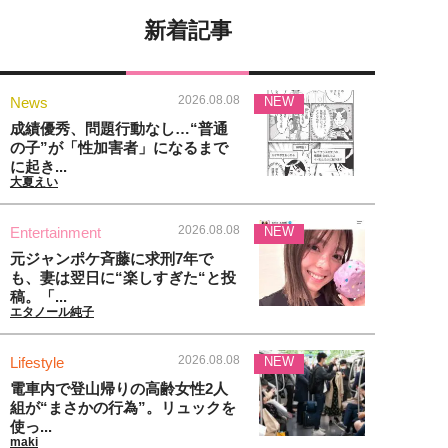
新着記事
2026.08.08
News
NEW
成績優秀、問題行動なし…“普通
の子”が「性加害者」になるまで
に起き...
大夏えい
2026.08.08
Entertainment
NEW
元ジャンポケ斉藤に求刑7年で
も、妻は翌日に“楽しすぎた“と投
稿。「...
エタノール純子
2026.08.08
Lifestyle
NEW
電車内で登山帰りの高齢女性2人
組が“まさかの行為”。リュックを
使っ...
maki