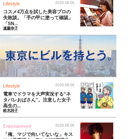
2026.08.06
Lifestyle
コスメ4万点を試した美容プロの
失敗談。「手の甲に塗って確認」
「SN...
遠藤幸子
2026.08.06
Lifestyle
電車でドラマを大声実況する“ネ
タバレおばさん”。注意した女子
高生の...
鈴木詩子
2026.08.06
Entertainment
「俺、マジで向いてないな」キス