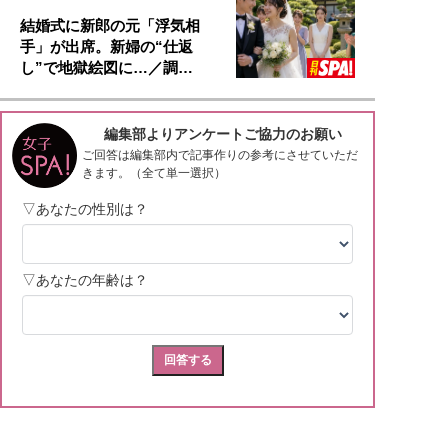
結婚式に新郎の元「浮気相
手」が出席。新婦の“仕返
し”で地獄絵図に…／調…