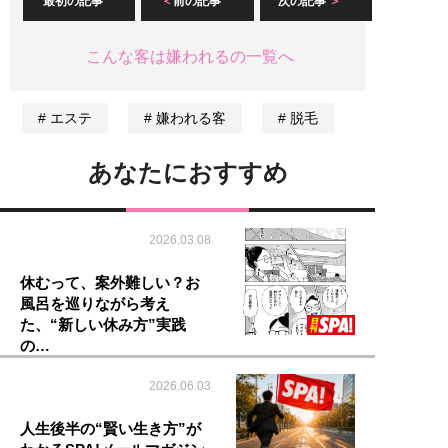
最初の記事
前の記事
次の記事
こんな客は嫌われるの一覧へ
エステ
嫌われる客
脱毛
あなたにおすすめ
2026.03.08
休むって、案外難しい？お
風呂を巡りながら考え
た、“新しい休み方”実践
の…
2026.06.03
人生後半の“賢い生き方”が