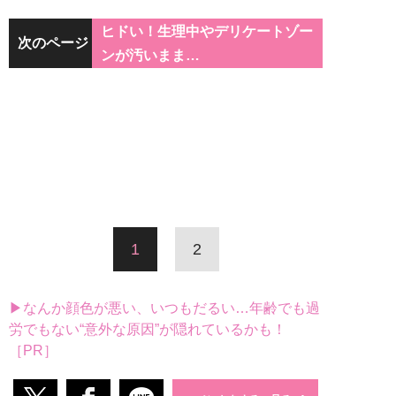
ヒドい！生理中やデリケートゾー
次のページ
ンが汚いまま…
1
2
▶なんか顔色が悪い、いつもだるい…年齢でも過
労でもない“意外な原因”が隠れているかも！
［PR］