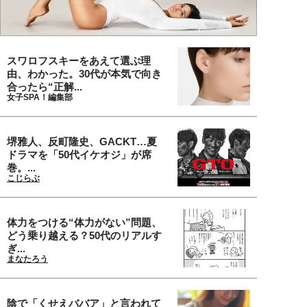
スワロフスキーをあえて選ぶ理
由、わかった。30代が本気で向き
合ったら“正解...
女子SPA！編集部
堺雅人、反町隆史、GACKT…夏
ドラマを「50代イケオジ」が席
巻。...
こじらぶ
体力をつける“体力がない”問題、
どう乗り越える？50代のリアルす
ぎ...
まなたろう
陰で「くせえババア」と言われて