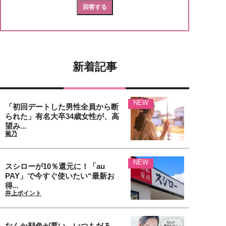
新着記事
NEW
「初回デートした男性全員から断
られた」有名大卒34歳女性が、高
望み...
菊乃
NEW
スシローが10％還元に！「au
PAY」で今すぐ使いたい“最新お
得...
井上ポイント
なんか顔色が悪い、いつもだる