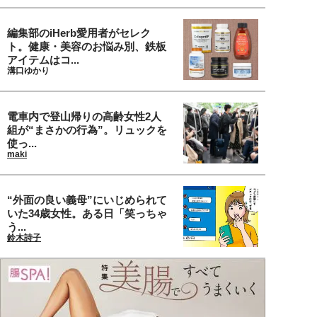
編集部のiHerb愛用者がセレク
ト。健康・美容のお悩み別、鉄板
アイテムはコ...
溝口ゆかり
電車内で登山帰りの高齢女性2人
組が“まさかの行為”。リュックを
使っ...
maki
“外面の良い義母”にいじめられて
いた34歳女性。ある日「笑っちゃ
う...
鈴木詩子