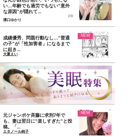
い…年齢でも過労でもない“意外
な原因”が隠れて...
PR
溝口ゆかり
NEW
成績優秀、問題行動なし…“普通
の子”が「性加害者」になるまで
に起き...
大夏えい
NEW
元ジャンポケ斉藤に求刑7年で
も、妻は翌日に“楽しすぎた“と投
稿。「...
エタノール純子