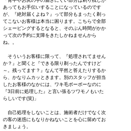
「背中やお尻の手の届きにくい部分は剃り残しが
あってもお手伝いすることになっているのです
が、『絶対届くよね？』って部分もまったく剃っ
てこないお客様は本当に困ります。こちらで全部
シェービングするとなると、そのぶん時間がかか
って次の予約に支障をきたしかねませんから
ね。。
そういうお客様に限って、『処理されてません
か？』と聞くと『できる限り剃ったんですけど
～。残ってます？』なんて平然と答えたりするか
ら、かなりムカッときます。別のスタッフが担当
したお客様のなかには、ワキ毛ボーボーなのに
『3日前に処理した』と言い張るツワモノもいた
らしいです(笑)」
自己処理をしないことは、施術者だけでなく次
の客の迷惑にもなりかねないことを心に留めてお
きましょう。