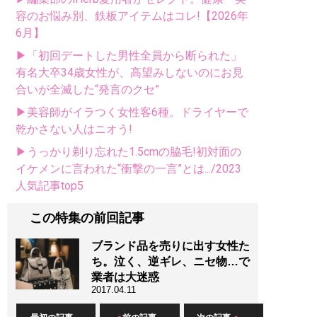
容のお悩み別、鉄板アイテムはコレ!【2026年
6月】
▶「初回デートした男性全員から断られた」
有名大卒34歳女性が、高望みしないのにお見
合いが全滅した“発言のクセ”
▶美容師がイラつく女性客6種。ドライヤーで
乾かさない人はニオう!
▶うっかり剃り忘れた1.5cmの脇毛!初対面の
イケメンに言われた“衝撃の一言”とは.../2023
人気記事top5
この特集の前回記事
ブランド品を売りに出す女性た
ち。泣く、逆ギレ、ニセ物…で
業者は大迷惑
2017.04.11