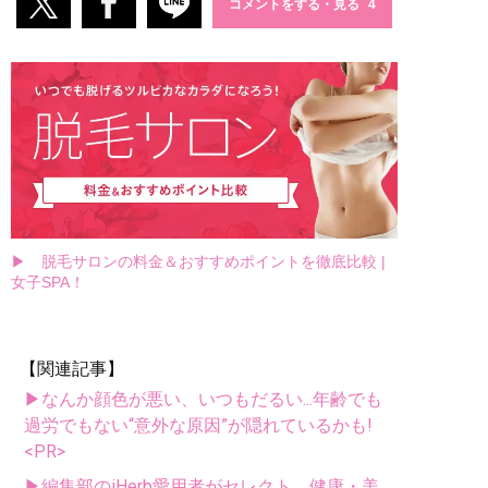
コメントをする・見る
▶ 脱毛サロンの料金＆おすすめポイントを徹底比較 |
女子SPA！
【関連記事】
▶なんか顔色が悪い、いつもだるい...年齢でも
過労でもない“意外な原因”が隠れているかも!
<PR>
▶編集部のiHerb愛用者がセレクト。健康・美