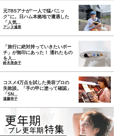
元TBSアナが“一人で猛パニッ
ク”に。日ハム本拠地で遭遇した
「人気...
アンヌ遙香
「旅行に絶対持っていきたいポー
チ」が無印にあった！ 濡れたもの
を入...
鈴木美奈子
コスメ4万点を試した美容プロの
失敗談。「手の甲に塗って確認」
「SN...
遠藤幸子