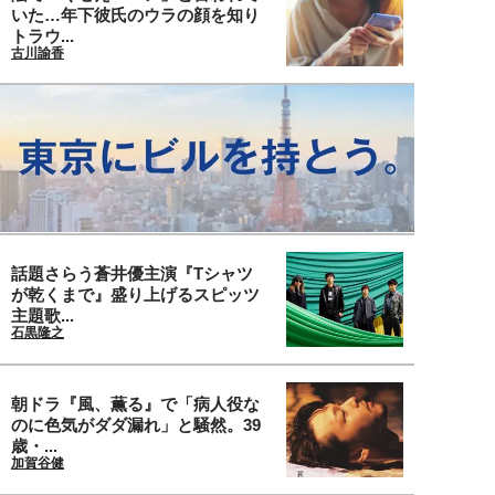
いた…年下彼氏のウラの顔を知り
トラウ...
古川諭香
話題さらう蒼井優主演『Tシャツ
が乾くまで』盛り上げるスピッツ
主題歌...
石黒隆之
朝ドラ『風、薫る』で「病人役な
のに色気がダダ漏れ」と騒然。39
歳・...
加賀谷健