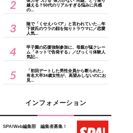
体力をつける“体力がない”問題、どう乗り
2
越える？50代のリアルすぎる悩みに共感
の...
陰で「くせえババア」と言われていた…年
3
下彼氏のウラの顔を知りトラウマに／恋愛
人気...
甲子園の応援強制参加に、母親が猛クレー
4
ム「ネットで告発する」／びっくり体験人
気記...
「初回デートした男性全員から断られた」
5
有名大卒34歳女性が、高望みしないのにお
見...
インフォメーション
SPA!Web編集部 編集者募集！