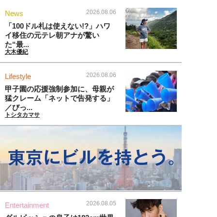
2026.08.06
News
「100ドル札は使えない!?」ハワ
イ移住の元テレ朝アナが驚い
た“最...
大木優紀
2026.08.06
Lifestyle
甲子園の応援強制参加に、母親が
猛クレーム「ネットで告発する」
／びっ...
トシタカマサ
2026.08.05
Entertainment