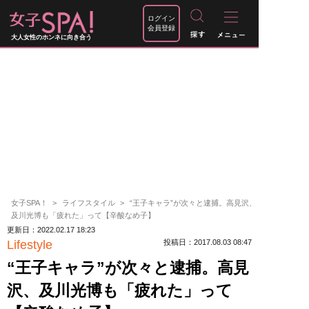
ログイン
会員登録
大人女性のホンネに向き合う
女子SPA！
ライフスタイル
“王子キャラ”が次々と逮捕。高見沢、
及川光博も「疲れた」って【辛酸なめ子】
更新日：2022.02.17 18:23
Lifestyle
投稿日：2017.08.03 08:47
“王子キャラ”が次々と逮捕。高見
沢、及川光博も「疲れた」って