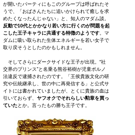
が開いたパーティにもこのグループは呼ばれたそ
うで、「おばさんたちに追いかけられて癒しを求
めたくなったんじゃない」と、知人のマダム談。
反動で10代とかかなり若い方に行くのが問題を起
こした王子キャラに共通する特徴のようです
。マ
ダムに吸い取られた生体エネルギーを若い女子で
取り戻そうとしたのかもしれません。
そしてさらにダークサイドな王子が出現。“社
交界のプリンス”と名乗る熊谷裕樹が児童ポルノ
法違反で逮捕されたのです。「王侯貴族文化の研
究や伝統継承し、世の中に再発信する」と公式サ
イトには書かれていましたが、とくに貴族の血は
引いておらず、
ヤフオクでそれらしい勲章を買っ
ていた
とか。言ったもの勝ち王子です。