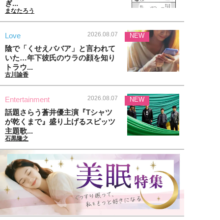
ぎ...
まなたろう
2026.08.07
Love
NEW
陰で「くせえババア」と言われて
いた…年下彼氏のウラの顔を知り
トラウ...
古川諭香
2026.08.07
Entertainment
NEW
話題さらう蒼井優主演『Tシャツ
が乾くまで』盛り上げるスピッツ
主題歌...
石黒隆之