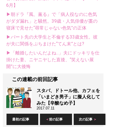
6月】
▶朝ドラ『風、薫る』で「病人役なのに色気
がダダ漏れ」と騒然。39歳・人気俳優が藁の
寝床で見せた“尋常じゃない色気”の正体
▶パート先の大学生と不倫する33歳女性。彼
が夫に関係をぶちまけた“てん末”とは?
▶「離婚したいんだよね...」夫にドッキリを仕
掛けた妻。ニヤニヤした直後、“笑えない展
開”に大後悔
この連載の前回記事
スタバ、ドトール他、カフェを
「いまどき男子」に擬人化して
みた【辛酸なめ子】
2017.07.11
最初の記事
前の記事
次の記事