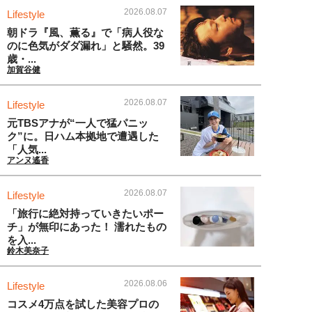
2026.08.07
Lifestyle
朝ドラ『風、薫る』で「病人役な
のに色気がダダ漏れ」と騒然。39
歳・...
加賀谷健
2026.08.07
Lifestyle
元TBSアナが“一人で猛パニッ
ク”に。日ハム本拠地で遭遇した
「人気...
アンヌ遙香
2026.08.07
Lifestyle
「旅行に絶対持っていきたいポー
チ」が無印にあった！ 濡れたもの
を入...
鈴木美奈子
2026.08.06
Lifestyle
コスメ4万点を試した美容プロの