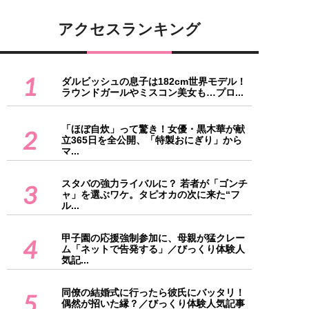
アクセスランキング
1
ダルビッシュの息子は182cm世界モデル！
ラウンドガールやミスコン美女も…プロ...
「ほぼ自炊」って驚き！女優・黒木華が献
2
立365日を全公開、「特製おにぎり」から
マ...
スタバの強力ライバルに？ 若者が「ゴンチ
3
ャ」を選ぶワケ。タピオカの次に来た“フ
ル...
甲子園の応援強制参加に、母親が猛クレー
4
ム「ネットで告発する」／びっくり体験人
気記...
同僚の結婚式に行ったら彼氏にバッタリ！
5
偶然が招いた縁？／びっくり体験人気記事