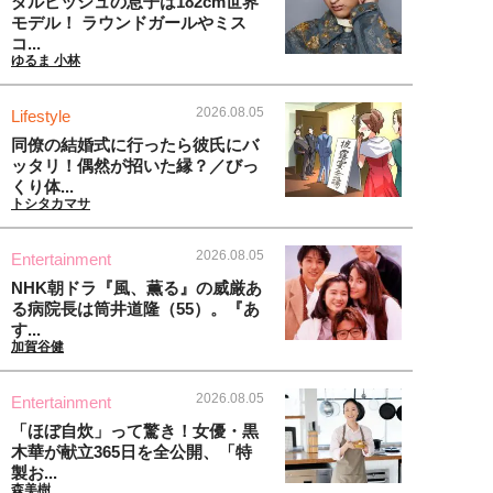
ダルビッシュの息子は182cm世界
モデル！ ラウンドガールやミス
コ...
ゆるま 小林
2026.08.05
Lifestyle
同僚の結婚式に行ったら彼氏にバ
ッタリ！偶然が招いた縁？／びっ
くり体...
トシタカマサ
2026.08.05
Entertainment
NHK朝ドラ『風、薫る』の威厳あ
る病院長は筒井道隆（55）。『あ
す...
加賀谷健
2026.08.05
Entertainment
「ほぼ自炊」って驚き！女優・黒
木華が献立365日を全公開、「特
製お...
森美樹