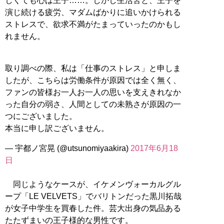
しくても心は王子……。しかし生活苦と、王子を
演じ続ける疲労、マダムばかりに追いかけられる
ストレスで、欲求不満がたまっていったのかもし
れません。
取り調べの際、私は「仕事のストレス」と申しま
したが、こちらは労働条件が原因では全く無く、
ファンの皆様お一人お一人の思いを支えきれなか
った自分の弱さ、人間としての未熟さが原因の一
つにございました。
本当に申し訳ございません。
— 宇都ノ宮晃 (@utsunomiyaakira)
2017年6月18
日
同じようなケースが、イケメンヴォーカルグル
ープ「LE VELVETS」でバリトンだった黒川拓哉
が女子中学生を買春した件。芸大出身の気品ある
たたずまいの王子様的な男性です。