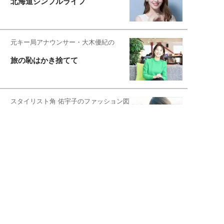
北海道シンプルライフ
元キー局アナウンサー・大木優紀の
旅の恥はかき捨てて
スタイリスト角 佑宇子のファッション図
解
失敗しない日常オシャレ
元『渡鬼』子役・宇野なおみの
話そ、お茶しよっ元気出そ
恋愛コンサル菊乃が出会った女性たち