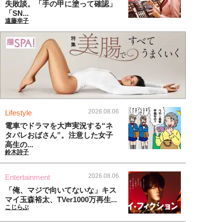
失敗談。「手の甲に塗って確認」
「SN...
遠藤幸子
2026.08.06
Lifestyle
電車でドラマを大声実況する“ネ
タバレおばさん”。注意した女子
高生の...
鈴木詩子
2026.08.06
Entertainment
「俺、マジで向いてないな」キス
マイ玉森裕太、TVer1000万再生...
こじらぶ