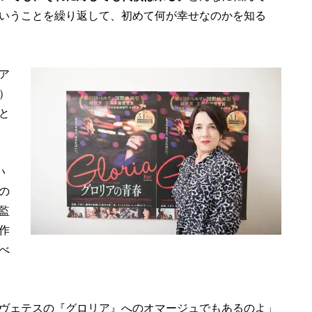
いうことを繰り返して、初めて何が幸せなのかを知る
ア
）
と
い
の
監
作
べ
ヴェテスの『グロリア』へのオマージュでもあるのよ」