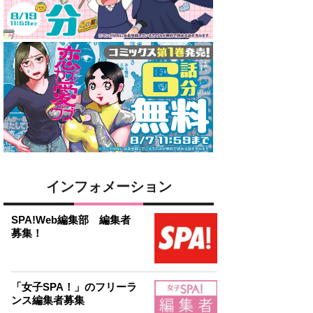
インフォメーション
SPA!Web編集部 編集者
募集！
「女子SPA！」のフリーラ
ンス編集者募集