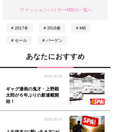
ファッションバイヤーMBの一覧へ
2017冬
2018春
MB
セール
バーゲン
あなたにおすすめ
2026.06.05
ギャグ漫画の鬼才・上野顕
太郎が６年ぶりの新連載開
始！
2026.06.03
人生後半の“賢い生き方”が