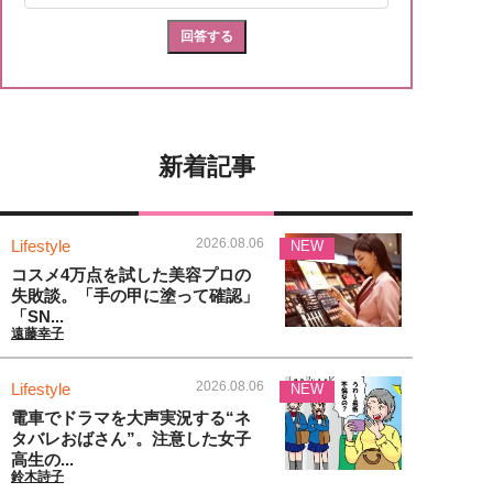
新着記事
2026.08.06
Lifestyle
NEW
コスメ4万点を試した美容プロの
失敗談。「手の甲に塗って確認」
「SN...
遠藤幸子
2026.08.06
Lifestyle
NEW
電車でドラマを大声実況する“ネ
タバレおばさん”。注意した女子
高生の...
鈴木詩子