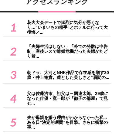
アクセスランキング
花火大会デートで猛烈に気分が悪くな
1
り…“いまいちの相手”とホテルに行って大
後悔／...
「夫婦生活はしない」「外での発散は申告
2
制」産後レスで離婚危機だった夫婦がたど
り着...
3
朝ドラ、大河とNHK作品で存在感を増す30
歳・井上祐貴。凛とした美しさと“眉間の...
父は佐藤浩市、祖父は三國連太郎。29歳に
4
なった俳優・寛一郎が『徹子の部屋』で見
せ...
夫が母親を嫌う理由がわからなかった私→
5
ある日“決定的瞬間”を目撃。さらに衝撃の
事...