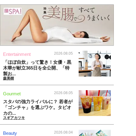
2026.08.05
Entertainment
「ほぼ自炊」って驚き！女優・黒
木華が献立365日を全公開、「特
製お...
森美樹
2026.08.05
Gourmet
スタバの強力ライバルに？ 若者が
「ゴンチャ」を選ぶワケ。タピオ
カの...
スギアカツキ
2026.08.04
Beauty