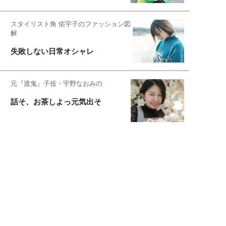
スタイリスト角 佑宇子のファッション図
解
失敗しない日常オシャレ
元『渡鬼』子役・宇野なおみの
話そ、お茶しよっ元気出そ
恋愛コンサル菊乃が出会った女性たち
私が結婚できないワケ
元局アナ・アラフォー、アンヌ遙香の
北海道シンプルライフ