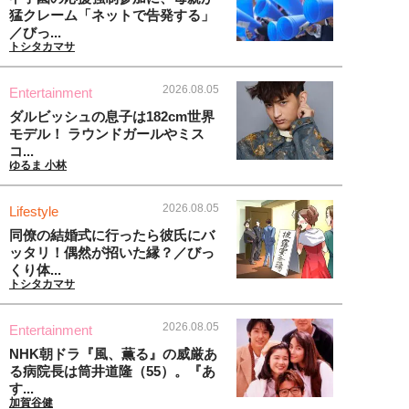
猛クレーム「ネットで告発する」
／びっ...
トシタカマサ
2026.08.05
Entertainment
ダルビッシュの息子は182cm世界
モデル！ ラウンドガールやミス
コ...
ゆるま 小林
2026.08.05
Lifestyle
同僚の結婚式に行ったら彼氏にバ
ッタリ！偶然が招いた縁？／びっ
くり体...
トシタカマサ
2026.08.05
Entertainment
NHK朝ドラ『風、薫る』の威厳あ
る病院長は筒井道隆（55）。『あ
す...
加賀谷健