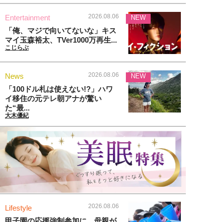
2026.08.06
Entertainment
NEW
「俺、マジで向いてないな」キス
マイ玉森裕太、TVer1000万再生...
こじらぶ
2026.08.06
News
NEW
「100ドル札は使えない!?」ハワ
イ移住の元テレ朝アナが驚い
た“最...
大木優紀
2026.08.06
Lifestyle
甲子園の応援強制参加に、母親が