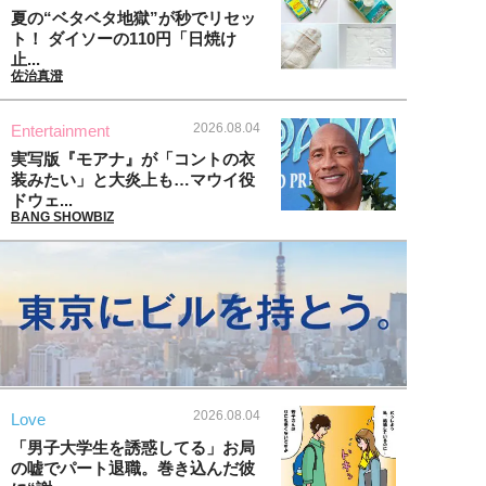
夏の“ベタベタ地獄”が秒でリセッ
ト！ ダイソーの110円「日焼け
止...
佐治真澄
2026.08.04
Entertainment
実写版『モアナ』が「コントの衣
装みたい」と大炎上も…マウイ役
ドウェ...
BANG SHOWBIZ
2026.08.04
Love
「男子大学生を誘惑してる」お局
の嘘でパート退職。巻き込んだ彼