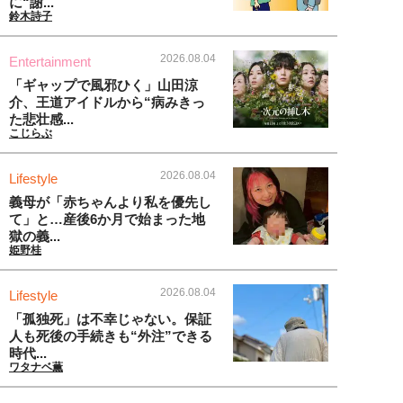
に“謝...
鈴木詩子
2026.08.04
Entertainment
「ギャップで風邪ひく」山田涼
介、王道アイドルから“病みきっ
た悲壮感...
こじらぶ
2026.08.04
Lifestyle
義母が「赤ちゃんより私を優先し
て」と…産後6か月で始まった地
獄の義...
姫野桂
2026.08.04
Lifestyle
「孤独死」は不幸じゃない。保証
人も死後の手続きも“外注”できる
時代...
ワタナベ薫