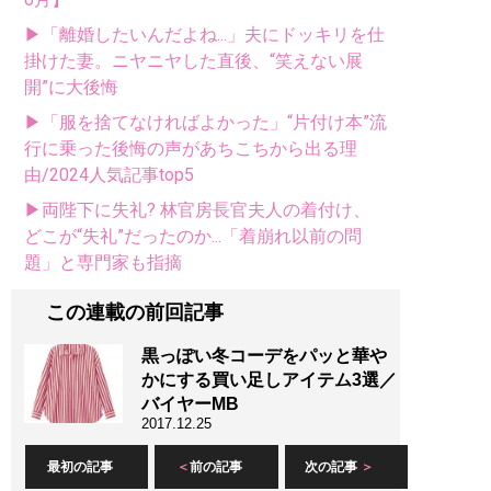
▶「離婚したいんだよね...」夫にドッキリを仕
掛けた妻。ニヤニヤした直後、“笑えない展
開”に大後悔
▶「服を捨てなければよかった」“片付け本”流
行に乗った後悔の声があちこちから出る理
由/2024人気記事top5
▶両陛下に失礼? 林官房長官夫人の着付け、
どこが“失礼”だったのか...「着崩れ以前の問
題」と専門家も指摘
この連載の前回記事
黒っぽい冬コーデをパッと華や
かにする買い足しアイテム3選／
バイヤーMB
2017.12.25
最初の記事
前の記事
次の記事