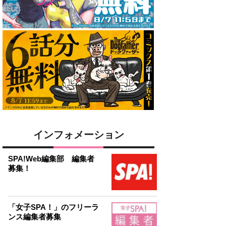
インフォメーション
SPA!Web編集部 編集者
募集！
「女子SPA！」のフリーラ
ンス編集者募集