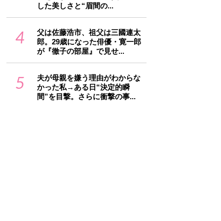
した美しさと“眉間の...
4
父は佐藤浩市、祖父は三國連太
郎。29歳になった俳優・寛一郎
が『徹子の部屋』で見せ...
5
夫が母親を嫌う理由がわからな
かった私→ある日“決定的瞬
間”を目撃。さらに衝撃の事...