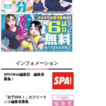
インフォメーション
SPA!Web編集部 編集者
募集！
「女子SPA！」のフリーラ
ンス編集者募集