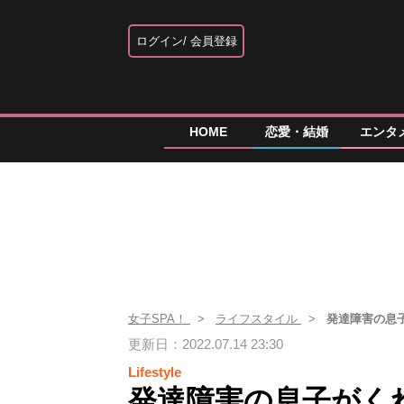
ログイン
会員登録
HOME
恋愛・結婚
エンタ
女子SPA！
ライフスタイル
発達障害の息
更新日：2022.07.14 23:30
Lifestyle
発達障害の息子がく