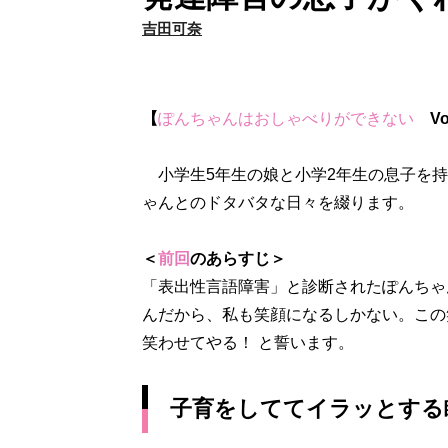
吉田可奈
【
ぽんちゃんはおしゃべりができない
Vol
小学生5年生の娘と小学2年生の息子を持
ゃんとのドタバタな日々を綴ります。
＜
前回
のあらすじ＞
「表出性言語障害」と診断されたぽんちゃ
んだから、私も笑顔になるしかない。この
笑わせてやる！ と誓います。
子育をしててイラッとする