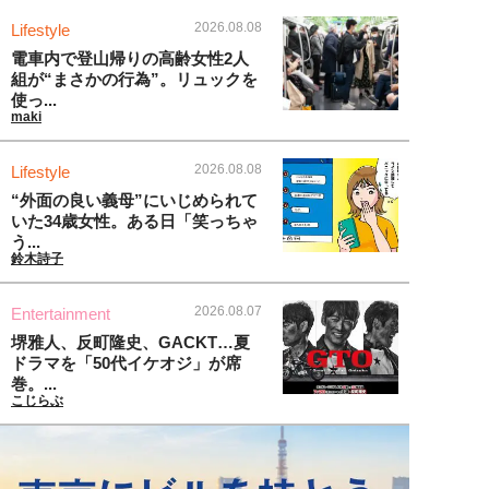
2026.08.08
Lifestyle
電車内で登山帰りの高齢女性2人
組が“まさかの行為”。リュックを
使っ...
maki
2026.08.08
Lifestyle
“外面の良い義母”にいじめられて
いた34歳女性。ある日「笑っちゃ
う...
鈴木詩子
2026.08.07
Entertainment
堺雅人、反町隆史、GACKT…夏
ドラマを「50代イケオジ」が席
巻。...
こじらぶ