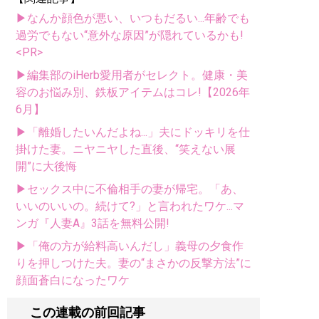
▶なんか顔色が悪い、いつもだるい...年齢でも
過労でもない“意外な原因”が隠れているかも!
<PR>
▶編集部のiHerb愛用者がセレクト。健康・美
容のお悩み別、鉄板アイテムはコレ!【2026年
6月】
▶「離婚したいんだよね...」夫にドッキリを仕
掛けた妻。ニヤニヤした直後、“笑えない展
開”に大後悔
▶セックス中に不倫相手の妻が帰宅。「あ、
いいのいいの。続けて?」と言われたワケ...マ
ンガ『人妻A』3話を無料公開!
▶「俺の方が給料高いんだし」義母の夕食作
りを押しつけた夫。妻の“まさかの反撃方法”に
顔面蒼白になったワケ
この連載の前回記事