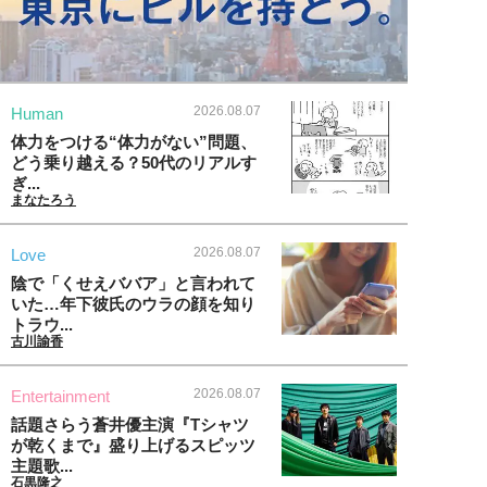
2026.08.07
Human
体力をつける“体力がない”問題、
どう乗り越える？50代のリアルす
ぎ...
まなたろう
2026.08.07
Love
陰で「くせえババア」と言われて
いた…年下彼氏のウラの顔を知り
トラウ...
古川諭香
2026.08.07
Entertainment
話題さらう蒼井優主演『Tシャツ
が乾くまで』盛り上げるスピッツ
主題歌...
石黒隆之