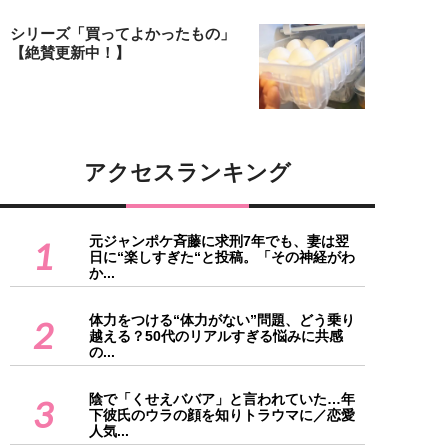
シリーズ「買ってよかったもの」
【絶賛更新中！】
アクセスランキング
元ジャンポケ斉藤に求刑7年でも、妻は翌
1
日に“楽しすぎた“と投稿。「その神経がわ
か...
体力をつける“体力がない”問題、どう乗り
2
越える？50代のリアルすぎる悩みに共感
の...
陰で「くせえババア」と言われていた…年
3
下彼氏のウラの顔を知りトラウマに／恋愛
人気...