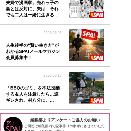
夫婦で漫画家。売れっ子の
妻とは反対に、夫は…それ
でも二人は一緒に生きる…
2026.06.03
人生後半の“賢い生き方”が
わかるSPA!メールマガジン
会員募集中！
2026.06.13
「BBQのゴミ」を不法投棄
する友人を注意したら…逆
ギレされ、村八分に。…