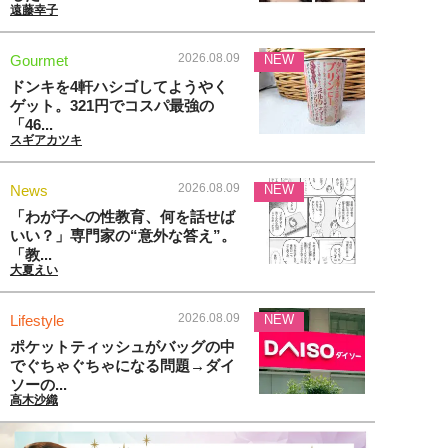
遠藤幸子
2026.08.09
Gourmet
NEW
ドンキを4軒ハシゴしてようやく
ゲット。321円でコスパ最強の
「46...
スギアカツキ
2026.08.09
News
NEW
「わが子への性教育、何を話せば
いい？」専門家の“意外な答え”。
「教...
大夏えい
2026.08.09
Lifestyle
NEW
ポケットティッシュがバッグの中
でぐちゃぐちゃになる問題→ダイ
ソーの...
高木沙織