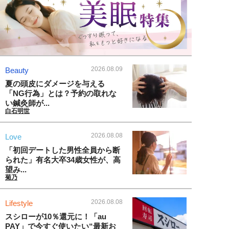
2026.08.09
Beauty
夏の頭皮にダメージを与える
「NG行為」とは？予約の取れな
い鍼灸師が...
白石明世
2026.08.08
Love
「初回デートした男性全員から断
られた」有名大卒34歳女性が、高
望み...
菊乃
2026.08.08
Lifestyle
スシローが10％還元に！「au
PAY」で今すぐ使いたい“最新お