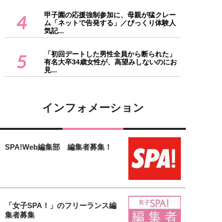
甲子園の応援強制参加に、母親が猛クレー
4
ム「ネットで告発する」／びっくり体験人
気記...
「初回デートした男性全員から断られた」
5
有名大卒34歳女性が、高望みしないのにお
見...
インフォメーション
SPA!Web編集部 編集者募集！
「女子SPA！」のフリーランス編
集者募集