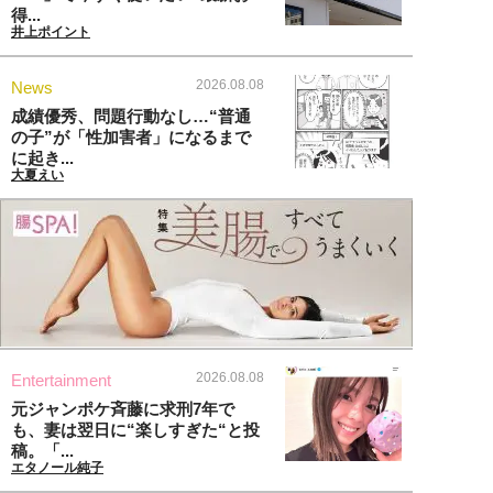
得...
井上ポイント
2026.08.08
News
成績優秀、問題行動なし…“普通
の子”が「性加害者」になるまで
に起き...
大夏えい
2026.08.08
Entertainment
元ジャンポケ斉藤に求刑7年で
も、妻は翌日に“楽しすぎた“と投
稿。「...
エタノール純子