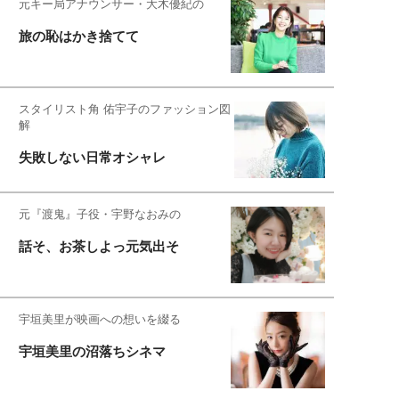
元キー局アナウンサー・大木優紀の
旅の恥はかき捨てて
スタイリスト角 佑宇子のファッション図
解
失敗しない日常オシャレ
元『渡鬼』子役・宇野なおみの
話そ、お茶しよっ元気出そ
宇垣美里が映画への想いを綴る
宇垣美里の沼落ちシネマ