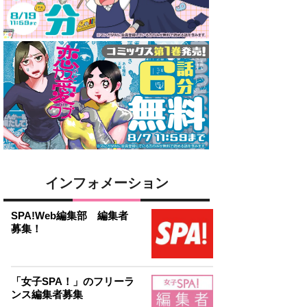
インフォメーション
SPA!Web編集部 編集者
募集！
「女子SPA！」のフリーラ
ンス編集者募集