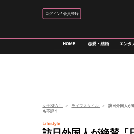
ログイン
会員登録
HOME
恋愛・結婚
エンタ
女子SPA！
ライフスタイル
訪日外国人が
も不評？
Lifestyle
訪日外国人が絶賛「