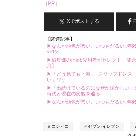
［PR］
Xでポストする
【関連記事】
▶なんか顔色が悪い、いつもだるい...年
<PR>
▶編集部のiHerb愛用者がセレクト。健
月】
▶「どう見ても下着...」スリップドレ
い」ワケ
▶「出続けているのになぜか懐かしい」5
時代と現在の変貌を辿る
▶なんか顔色が悪い、いつもだるい...年
コンビニ
セブン‐イレブン