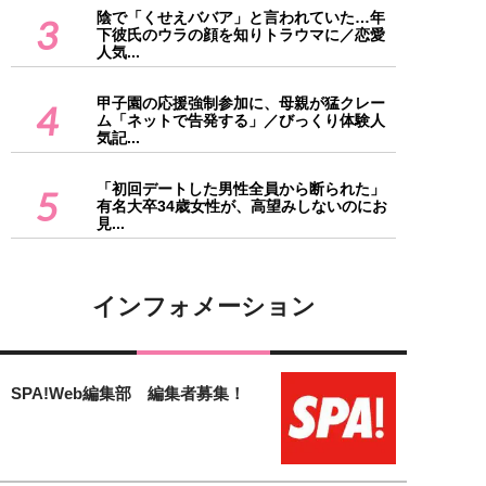
陰で「くせえババア」と言われていた…年
3
下彼氏のウラの顔を知りトラウマに／恋愛
人気...
甲子園の応援強制参加に、母親が猛クレー
4
ム「ネットで告発する」／びっくり体験人
気記...
「初回デートした男性全員から断られた」
5
有名大卒34歳女性が、高望みしないのにお
見...
インフォメーション
SPA!Web編集部 編集者募集！