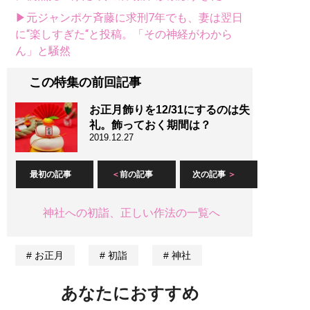
▶元ジャンポケ斉藤に求刑7年でも、妻は翌日
に“楽しすぎた“と投稿。「その神経がわから
ん」と騒然
この特集の前回記事
お正月飾りを12/31にするのは失
礼。飾っておく期間は？
2019.12.27
最初の記事
前の記事
次の記事
神社への初詣、正しい作法の一覧へ
お正月
初詣
神社
あなたにおすすめ