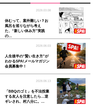
2026.03.08
休むって、案外難しい？お
風呂を巡りながら考え
た、“新しい休み方”実践
の…
2026.06.03
人生後半の“賢い生き方”が
わかるSPA!メールマガジン
会員募集中！
2026.06.13
「BBQのゴミ」を不法投棄
する友人を注意したら…逆
ギレされ、村八分に。…