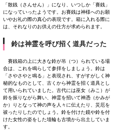
「散銭（さんせん）」になり、いつしか「賽銭」
になっていったようです。お賽銭は神様へのお願
いやお礼の際の真心の表現です。箱に入れる際に
は、それなりのお供えの仕方が求められます。
鈴は神霊を呼び招く道具だった
賽銭箱の上に大きな鈴が吊（つ）られている場
合は、これを鳴らして参拝をしましょう。鈴は
「さやさやと鳴る」と表現され、すがすがしく神
秘的なものとして、古くから神霊を招く道具とし
て用いられていました。古代には巫女（みこ）が
鈴を振りながら舞い、神霊を招いて神憑（かみが
か）りとなって神の声を人々に伝えたり、災厄を
祓ったりしたのでしょう。鈴を付けた鏡や鈴を付
けた女性の姿をした埴輪も古墳から出土していま
す。