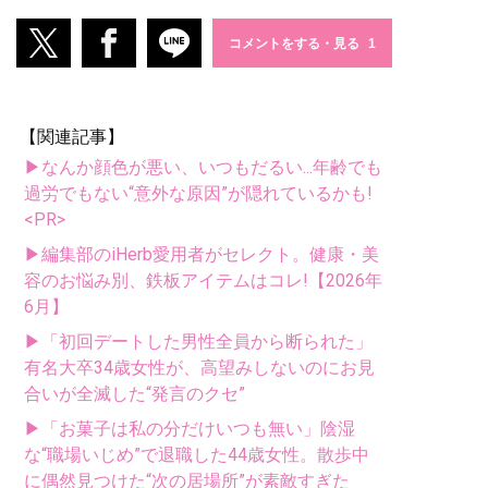
コメントをする・見る
【関連記事】
▶なんか顔色が悪い、いつもだるい...年齢でも
過労でもない“意外な原因”が隠れているかも!
<PR>
▶編集部のiHerb愛用者がセレクト。健康・美
容のお悩み別、鉄板アイテムはコレ!【2026年
6月】
▶「初回デートした男性全員から断られた」
有名大卒34歳女性が、高望みしないのにお見
合いが全滅した“発言のクセ”
▶「お菓子は私の分だけいつも無い」陰湿
な“職場いじめ”で退職した44歳女性。散歩中
に偶然見つけた“次の居場所”が素敵すぎた