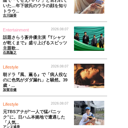
陰で「くせえババア」と言われて
いた…年下彼氏のウラの顔を知り
トラウ...
古川諭香
2026.08.07
Entertainment
話題さらう蒼井優主演『Tシャツ
が乾くまで』盛り上げるスピッツ
主題歌...
石黒隆之
2026.08.07
Lifestyle
朝ドラ『風、薫る』で「病人役な
のに色気がダダ漏れ」と騒然。39
歳・...
加賀谷健
2026.08.07
Lifestyle
元TBSアナが“一人で猛パニッ
ク”に。日ハム本拠地で遭遇した
「人気...
アンヌ遙香