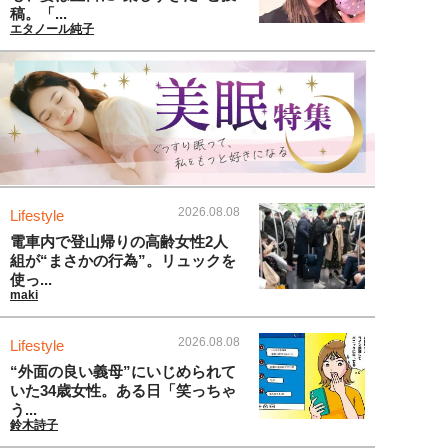
稿。「...
エタノール純子
2026.08.08
Lifestyle
電車内で登山帰りの高齢女性2人
組が“まさかの行為”。リュックを
使っ...
maki
2026.08.08
Lifestyle
“外面の良い義母”にいじめられて
いた34歳女性。ある日「笑っちゃ
う...
鈴木詩子