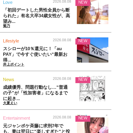
2026.08.08
Love
NEW
「初回デートした男性全員から断
られた」有名大卒34歳女性が、高
望み...
菊乃
2026.08.08
Lifestyle
NEW
スシローが10％還元に！「au
PAY」で今すぐ使いたい“最新お
得...
井上ポイント
2026.08.08
News
NEW
成績優秀、問題行動なし…“普通
の子”が「性加害者」になるまで
に起き...
大夏えい
2026.08.08
Entertainment
NEW
元ジャンポケ斉藤に求刑7年で
も、妻は翌日に“楽しすぎた“と投