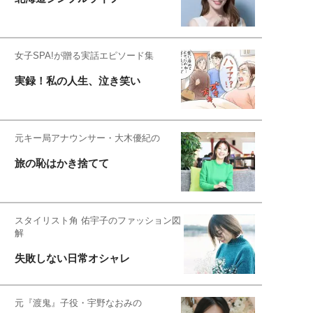
女子SPA!が贈る実話エピソード集
実録！私の人生、泣き笑い
元キー局アナウンサー・大木優紀の
旅の恥はかき捨てて
スタイリスト角 佑宇子のファッション図
解
失敗しない日常オシャレ
元『渡鬼』子役・宇野なおみの