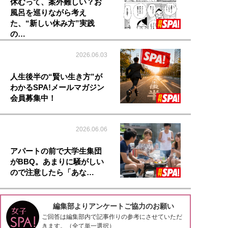
休むって、案外難しい？お
風呂を巡りながら考え
た、“新しい休み方”実践
の…
2026.06.03
人生後半の“賢い生き方”が
わかるSPA!メールマガジン
会員募集中！
2026.06.06
アパートの前で大学生集団
がBBQ。あまりに騒がしい
ので注意したら「あな…