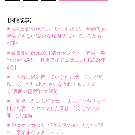
【関連記事】
▶なんか顔色が悪い、いつもだるい...年齢でも
過労でもない“意外な原因”が隠れているかも!
<PR>
▶編集部のiHerb愛用者がセレクト。健康・美
容のお悩み別、鉄板アイテムはコレ!【2026年
6月】
▶「旅行に絶対持っていきたいポーチ」が無
印にあった! 濡れたものを入れてもすぐ乾
く“底面の秘密”に大満足
▶「離婚したいんだよね...」夫にドッキリを仕
掛けた妻。ニヤニヤした直後、“笑えない展
開”に大後悔
▶旅はケンカのもと?女友達のありえない行動
で、卒業旅行がクラッシュ