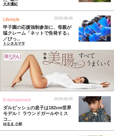
大木優紀
2026.08.06
Lifestyle
甲子園の応援強制参加に、母親が
猛クレーム「ネットで告発する」
／びっ...
トシタカマサ
2026.08.05
Entertainment
ダルビッシュの息子は182cm世界
モデル！ ラウンドガールやミス
コ...
ゆるま 小林