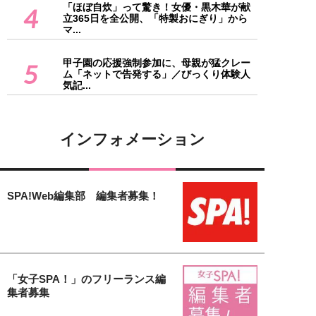
「ほぼ自炊」って驚き！女優・黒木華が献
4
立365日を全公開、「特製おにぎり」から
マ...
甲子園の応援強制参加に、母親が猛クレー
5
ム「ネットで告発する」／びっくり体験人
気記...
インフォメーション
SPA!Web編集部 編集者募集！
「女子SPA！」のフリーランス編
集者募集