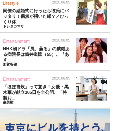
2026.08.05
Lifestyle
同僚の結婚式に行ったら彼氏にバ
ッタリ！偶然が招いた縁？／びっ
くり体...
トシタカマサ
2026.08.05
Entertainment
NHK朝ドラ『風、薫る』の威厳あ
る病院長は筒井道隆（55）。『あ
す...
加賀谷健
2026.08.05
Entertainment
「ほぼ自炊」って驚き！女優・黒
木華が献立365日を全公開、「特
製お...
森美樹