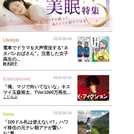
2026.08.06
Lifestyle
電車でドラマを大声実況する“ネ
タバレおばさん”。注意した女子
高生の...
鈴木詩子
2026.08.06
Entertainment
「俺、マジで向いてないな」キス
マイ玉森裕太、TVer1000万再生...
こじらぶ
2026.08.06
News
「100ドル札は使えない!?」ハワ
イ移住の元テレ朝アナが驚い
た“最...