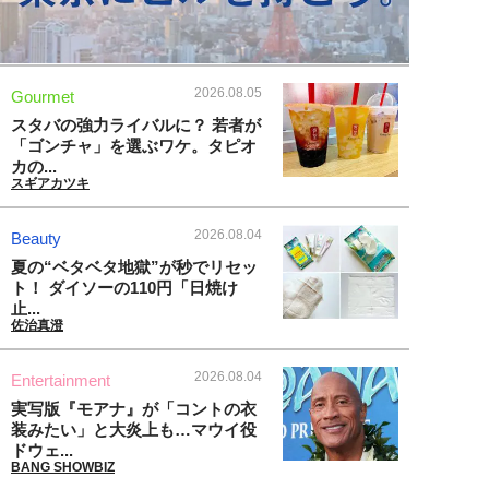
2026.08.05
Gourmet
スタバの強力ライバルに？ 若者が
「ゴンチャ」を選ぶワケ。タピオ
カの...
スギアカツキ
2026.08.04
Beauty
夏の“ベタベタ地獄”が秒でリセッ
ト！ ダイソーの110円「日焼け
止...
佐治真澄
2026.08.04
Entertainment
実写版『モアナ』が「コントの衣
装みたい」と大炎上も…マウイ役
ドウェ...
BANG SHOWBIZ