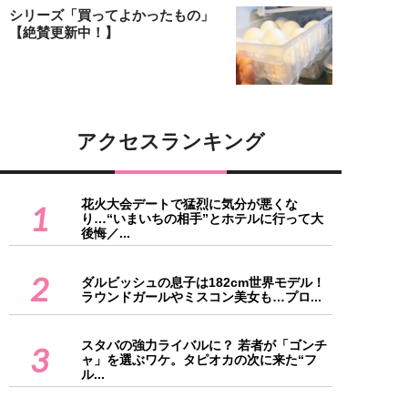
シリーズ「買ってよかったもの」
【絶賛更新中！】
アクセスランキング
花火大会デートで猛烈に気分が悪くな
1
り…“いまいちの相手”とホテルに行って大
後悔／...
2
ダルビッシュの息子は182cm世界モデル！
ラウンドガールやミスコン美女も…プロ...
スタバの強力ライバルに？ 若者が「ゴンチ
3
ャ」を選ぶワケ。タピオカの次に来た“フ
ル...