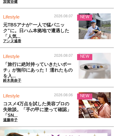
加賀谷健
2026.08.07
Lifestyle
NEW
元TBSアナが“一人で猛パニッ
ク”に。日ハム本拠地で遭遇した
「人気...
アンヌ遙香
2026.08.07
Lifestyle
NEW
「旅行に絶対持っていきたいポー
チ」が無印にあった！ 濡れたもの
を入...
鈴木美奈子
2026.08.06
Lifestyle
NEW
コスメ4万点を試した美容プロの
失敗談。「手の甲に塗って確認」
「SN...
遠藤幸子