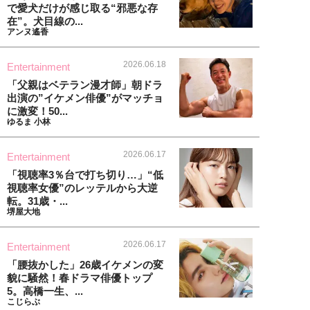
で愛犬だけが感じ取る“邪悪な存
在”。犬目線の...
アンヌ遙香
2026.06.18
Entertainment
「父親はベテラン漫才師」朝ドラ
出演の”イケメン俳優”がマッチョ
に激変！50...
ゆるま 小林
2026.06.17
Entertainment
「視聴率3％台で打ち切り…」“低
視聴率女優”のレッテルから大逆
転。31歳・...
堺屋大地
2026.06.17
Entertainment
「腰抜かした」26歳イケメンの変
貌に騒然！春ドラマ俳優トップ
5。高橋一生、...
こじらぶ