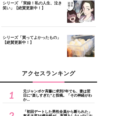
シリーズ 「実録！私の人生、泣き
笑い」【絶賛更新中！】
シリーズ「買ってよかったもの」
【絶賛更新中！】
アクセスランキング
元ジャンポケ斉藤に求刑7年でも、妻は翌
1
日に“楽しすぎた“と投稿。「その神経がわ
か...
「初回デートした男性全員から断られた」
2
有名大卒34歳女性が、高望みしないのにお