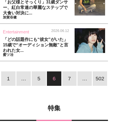
「お父様とそっくり」31歳ダンサ
ー、紅白常連の華麗なステップで
大食い対決に...
加賀谷健
2026.06.12
Entertainment
「どの話題作にも“彼女”がいた」
15歳で“オーディション無敵”と言
われた女...
蜜ツ冶
1
…
5
6
7
…
502
特集