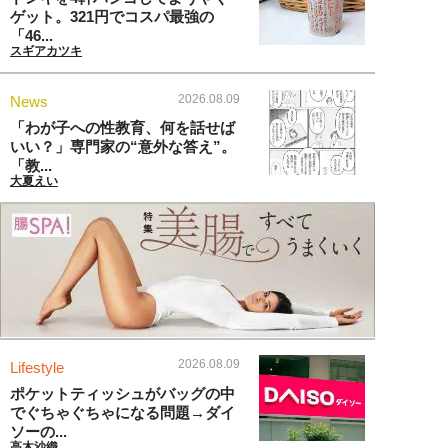
ゲット。321円でコスパ最強の
「46...
スギアカツキ
2026.08.09
News
「わが子への性教育、何を話せば
いい？」専門家の“意外な答え”。
「教...
大夏えい
2026.08.09
Lifestyle
ポケットティッシュがバッグの中
でぐちゃぐちゃになる問題→ダイ
ソーの...
高木沙織