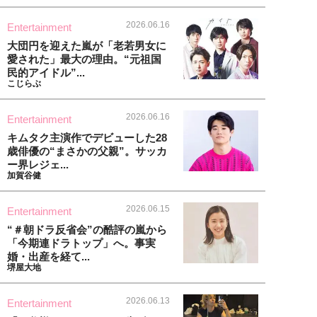
2026.06.16
Entertainment
大団円を迎えた嵐が「老若男女に
愛された」最大の理由。“元祖国
民的アイドル”...
こじらぶ
2026.06.16
Entertainment
キムタク主演作でデビューした28
歳俳優の“まさかの父親”。サッカ
ー界レジェ...
加賀谷健
2026.06.15
Entertainment
“＃朝ドラ反省会”の酷評の嵐から
「今期連ドラトップ」へ。事実
婚・出産を経て...
堺屋大地
2026.06.13
Entertainment