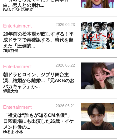
白。恋人との別れ...
BANG SHOWBIZ
2026.06.23
Entertainment
20年前の松本潤が眩しすぎる！平
成ドラマで再確認する、時代を超
えた「圧倒的...
加賀谷健
2026.06.22
Entertainment
朝ドラヒロイン、ジブリ舞台主
演、結婚から離婚…「元AKBのお
バカキャラ」か...
堺屋大地
2026.06.21
Entertainment
「祖父は“誰もが知るCM名優”」
日曜劇場にも出演した26歳・イケ
メン俳優の...
ゆるま 小林