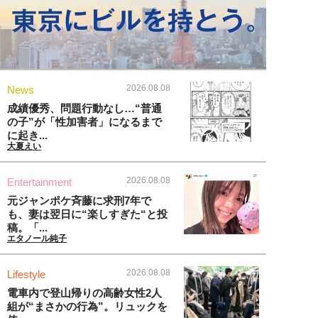
2026.08.08
News
成績優秀、問題行動なし…“普通
の子”が「性加害者」になるまで
に起き...
大夏えい
2026.08.08
Entertainment
元ジャンポケ斉藤に求刑7年で
も、妻は翌日に“楽しすぎた“と投
稿。「...
エタノール純子
2026.08.08
Lifestyle
電車内で登山帰りの高齢女性2人
組が“まさかの行為”。リュックを