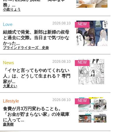
務」...
小政りょう
2026.08.10
Love
NEW
結婚式で発覚、新郎は新婦の叔母
と過去に交際。当日まで気づかな
かった...
ブラインドライターズ 史奈
2026.08.10
News
NEW
「イヤと言ってもやめてくれない
人」は、どうして生まれる？ 専門
家が...
大夏えい
2026.08.10
Lifestyle
NEW
食費が月3万円変わることも。
「お金が貯まらない家」の冷蔵庫
に入って...
森美樹