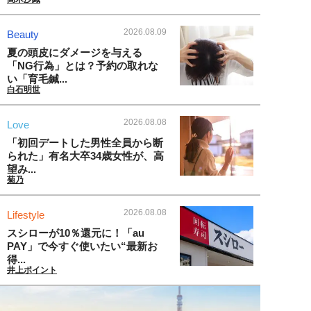
2026.08.09
Beauty
夏の頭皮にダメージを与える
「NG行為」とは？予約の取れな
い「育毛鍼...
白石明世
2026.08.08
Love
「初回デートした男性全員から断
られた」有名大卒34歳女性が、高
望み...
菊乃
2026.08.08
Lifestyle
スシローが10％還元に！「au
PAY」で今すぐ使いたい“最新お
得...
井上ポイント