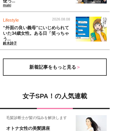
使っ...
maki
2026.08.08
Lifestyle
“外面の良い義母”にいじめられて
いた34歳女性。ある日「笑っちゃ
う...
鈴木詩子
新着記事をもっと見る
女子SPA！の人気連載
毛髪診断士が髪の悩みを解決します
オトナ女性の美髪講座