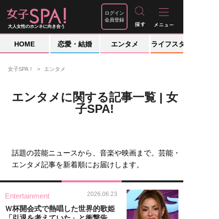
ログイン
会員登録
大人女性のホンネに向き合う
HOME
恋愛・結婚
エンタメ
ライフスタイル
女子SPA！
エンタメ
エンタメに関する記事一覧 | 女
子SPA!
話題の芸能ニュースから、音楽や映画まで。芸能・
エンタメ記事を新着順にお届けします。
2026.06.23
Entertainment
Ｗ杯開会式で熱唱した世界的歌姫
「引退を考えていた」と衝撃告