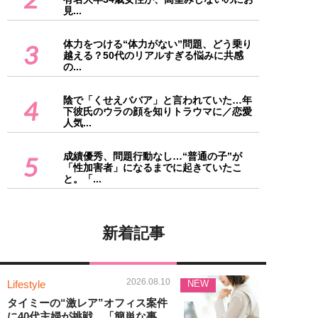
見...
体力をつける“体力がない”問題、どう乗り
3
越える？50代のリアルすぎる悩みに共感
の...
陰で「くせえババア」と言われていた…年
4
下彼氏のウラの顔を知りトラウマに／恋愛
人気...
成績優秀、問題行動なし…“普通の子”が
5
「性加害者」になるまでに起きていたこ
と。「...
新着記事
2026.08.10
Lifestyle
NEW
タイミーの“激レア”オフィス案件
に40代主婦が挑戦。「簡単な事