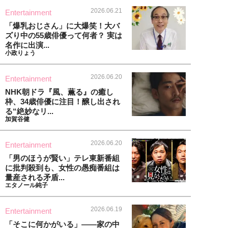
2026.06.21
Entertainment
「爆乳おじさん」に大爆笑！大バ
ズり中の55歳俳優って何者？ 実は
名作に出演...
小政りょう
2026.06.20
Entertainment
NHK朝ドラ『風、薫る』の癒し
枠、34歳俳優に注目！醸し出され
る“絶妙なリ...
加賀谷健
2026.06.20
Entertainment
「男のほうが賢い」テレ東新番組
に批判殺到も、女性の愚痴番組は
量産される矛盾...
エタノール純子
2026.06.19
Entertainment
「そこに何かがいる」――家の中