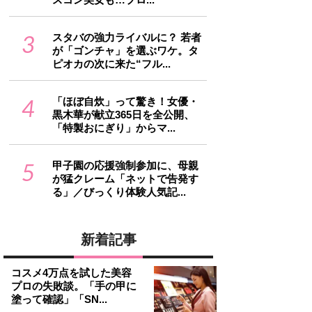
3
スタバの強力ライバルに？ 若者
が「ゴンチャ」を選ぶワケ。タ
ピオカの次に来た“フル...
4
「ほぼ自炊」って驚き！女優・
黒木華が献立365日を全公開、
「特製おにぎり」からマ...
5
甲子園の応援強制参加に、母親
が猛クレーム「ネットで告発す
る」／びっくり体験人気記...
新着記事
コスメ4万点を試した美容
プロの失敗談。「手の甲に
塗って確認」「SN...