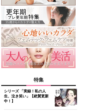
特集
シリーズ 「実録！私の人
生、泣き笑い」【絶賛更新
中！】