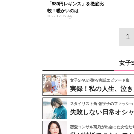
「980円レギンス」を徹底比
較！暖かいのは
2022.12.06
1
女子
女子SPA!が贈る実話エピソード集
実録！私の人生、泣き
スタイリスト角 佑宇子のファッショ
失敗しない日常オシ
恋愛コンサル菊乃が出会った女性た