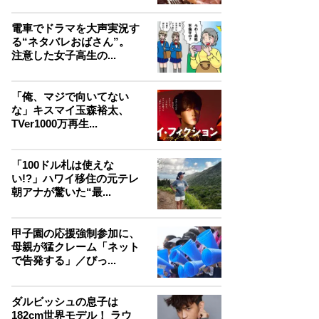
電車でドラマを大声実況す
る“ネタバレおばさん”。
注意した女子高生の...
「俺、マジで向いてない
な」キスマイ玉森裕太、
TVer1000万再生...
「100ドル札は使えな
い!?」ハワイ移住の元テレ
朝アナが驚いた“最...
甲子園の応援強制参加に、
母親が猛クレーム「ネット
で告発する」／びっ...
ダルビッシュの息子は
182cm世界モデル！ ラウ