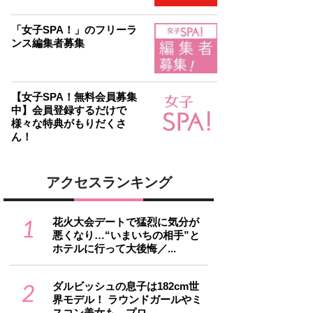
「女子SPA！」のフリーラ
ンス編集者募集
【女子SPA！無料会員募集
中】会員登録するだけで
様々な特典がもりだくさ
ん！
アクセスランキング
1
花火大会デートで猛烈に気分が
悪くなり…“いまいちの相手”と
ホテルに行って大後悔／...
2
ダルビッシュの息子は182cm世
界モデル！ ラウンドガールやミ
スコン美女も…プロ...