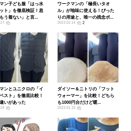
マン子ども服「はっ水
ワークマンの「極長いタオ
ット」を徹底検証！息
ル」が地味に使える！ぴった
もう着ない」と言...
りの用途と、唯一の残念ポ...
.27
2023.02.14
マンとユニクロの「イ
ダイソー＆ニトリの「フット
ベスト」を徹底比較！
ウォーマー」を比較！どちら
違いがあった
も1000円台だけど暖...
.24
2023.01.15