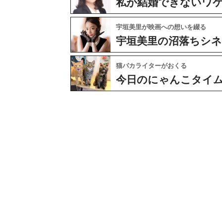
私が結婚できないワ
宇垣美里が映画への想いを綴る
宇垣美里の沼落ちシ
猫バカライターがおくる
今日のにゃんこタイ