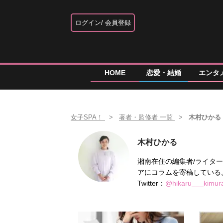
ログイン
会員登録
HOME
恋愛・結婚
エンタ
女子SPA！
著者・監修者 一覧
木村ひかる
木村ひかる
湘南在住の編集者/ライタ
アにコラムを寄稿している
Twitter：
@hikaru___kimur