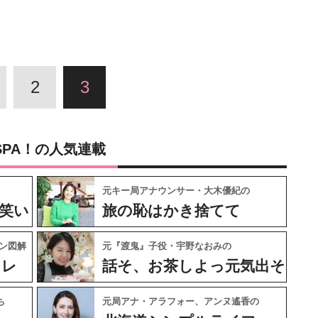
2
3
SPA！の人気連載
元キー局アナウンサー・大木優紀の
笑い
旅の恥はかき捨てて
ン図解
元『渡鬼』子役・宇野なおみの
ャレ
話そ、お茶しよっ元気出そ
ち
元局アナ・アラフォー、アンヌ遙香の