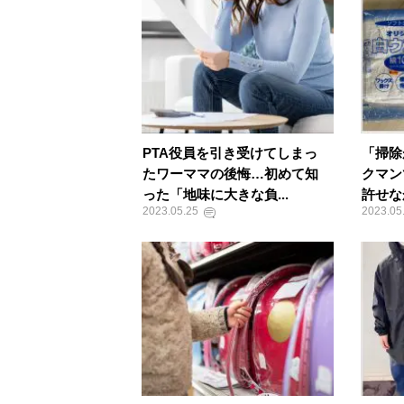
PTA役員を引き受けてしまっ
「掃除
たワーママの後悔…初めて知
クマン
った「地味に大きな負...
許せな
2023.05.25
2023.05