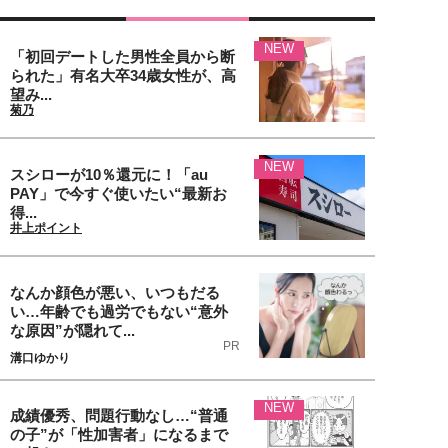
NEW
「初回デートした男性全員から断
られた」有名大卒34歳女性が、高
望み...
菊乃
NEW
スシローが10％還元に！「au
PAY」で今すぐ使いたい“最新お
得...
井上ポイント
なんか顔色が悪い、いつもだる
い…年齢でも過労でもない“意外
な原因”が隠れて...
PR
溝口ゆかり
NEW
成績優秀、問題行動なし…“普通
の子”が「性加害者」になるまで