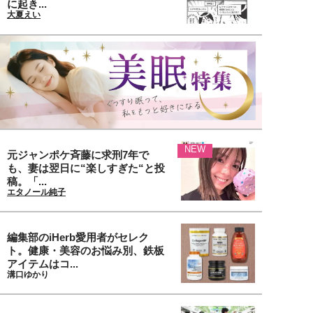
に起き...
大夏えい
NEW
元ジャンポケ斉藤に求刑7年で
も、妻は翌日に“楽しすぎた“と投
稿。「...
エタノール純子
編集部のiHerb愛用者がセレク
ト。健康・美容のお悩み別、鉄板
アイテムはコ...
溝口ゆかり