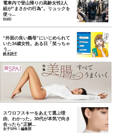
電車内で登山帰りの高齢女性2人
組が“まさかの行為”。リュックを
使っ...
maki
“外面の良い義母”にいじめられて
いた34歳女性。ある日「笑っちゃ
う...
鈴木詩子
スワロフスキーをあえて選ぶ理
由、わかった。30代が本気で向き
合ったら“正解...
女子SPA！編集部