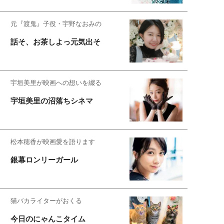
元『渡鬼』子役・宇野なおみの
話そ、お茶しよっ元気出そ
宇垣美里が映画への想いを綴る
宇垣美里の沼落ちシネマ
松本穂香が映画愛を語ります
銀幕ロンリーガール
猫バカライターがおくる
今日のにゃんこタイム