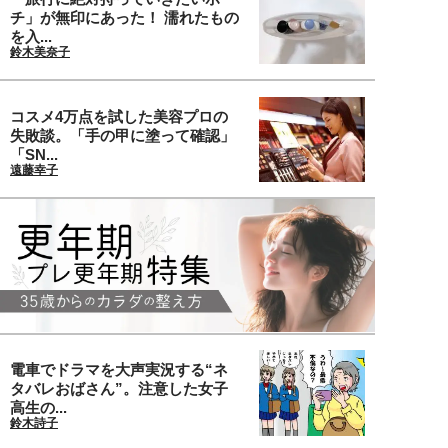
チ」が無印にあった！ 濡れたもの
を入...
鈴木美奈子
コスメ4万点を試した美容プロの
失敗談。「手の甲に塗って確認」
「SN...
遠藤幸子
電車でドラマを大声実況する“ネ
タバレおばさん”。注意した女子
高生の...
鈴木詩子