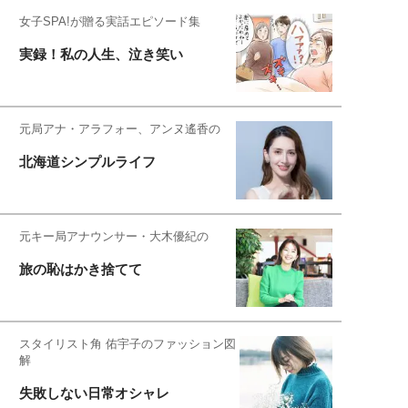
女子SPA!が贈る実話エピソード集
実録！私の人生、泣き笑い
元局アナ・アラフォー、アンヌ遙香の
北海道シンプルライフ
元キー局アナウンサー・大木優紀の
旅の恥はかき捨てて
スタイリスト角 佑宇子のファッション図
解
失敗しない日常オシャレ