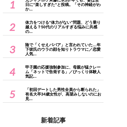
元ジャンポケ斉藤に求刑7年でも、妻は翌
1
日に“楽しすぎた“と投稿。「その神経がわ
か...
体力をつける“体力がない”問題、どう乗り
2
越える？50代のリアルすぎる悩みに共感
の...
陰で「くせえババア」と言われていた…年
3
下彼氏のウラの顔を知りトラウマに／恋愛
人気...
甲子園の応援強制参加に、母親が猛クレー
4
ム「ネットで告発する」／びっくり体験人
気記...
「初回デートした男性全員から断られた」
5
有名大卒34歳女性が、高望みしないのにお
見...
新着記事