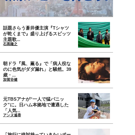
話題さらう蒼井優主演『Tシャツ
が乾くまで』盛り上げるスピッツ
主題歌...
石黒隆之
朝ドラ『風、薫る』で「病人役な
のに色気がダダ漏れ」と騒然。39
歳・...
加賀谷健
元TBSアナが“一人で猛パニッ
ク”に。日ハム本拠地で遭遇した
「人気...
アンヌ遙香
「旅行に絶対持っていきたいポー