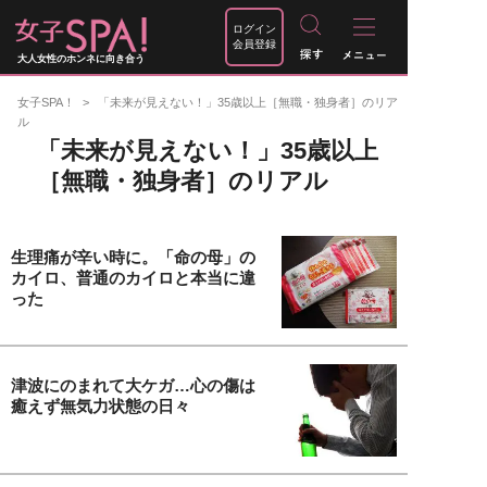
ログイン
会員登録
大人女性のホンネに向き合う
女子SPA！
「未来が見えない！」35歳以上［無職・独身者］のリア
ル
「未来が見えない！」35歳以上
［無職・独身者］のリアル
生理痛が辛い時に。「命の母」の
カイロ、普通のカイロと本当に違
った
津波にのまれて大ケガ…心の傷は
癒えず無気力状態の日々