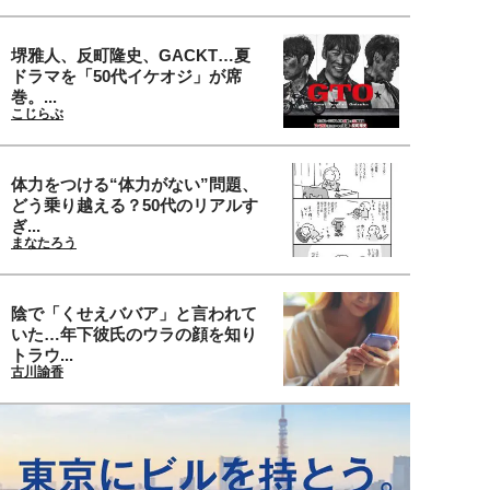
堺雅人、反町隆史、GACKT…夏
ドラマを「50代イケオジ」が席
巻。...
こじらぶ
体力をつける“体力がない”問題、
どう乗り越える？50代のリアルす
ぎ...
まなたろう
陰で「くせえババア」と言われて
いた…年下彼氏のウラの顔を知り
トラウ...
古川諭香