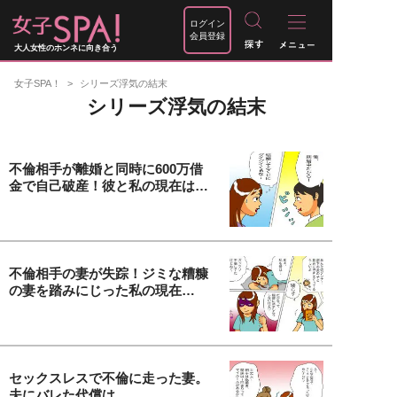
ログイン
会員登録
大人女性のホンネに向き合う
女子SPA！
シリーズ浮気の結末
シリーズ浮気の結末
不倫相手が離婚と同時に600万借
金で自己破産！彼と私の現在は…
不倫相手の妻が失踪！ジミな糟糠
の妻を踏みにじった私の現在…
セックスレスで不倫に走った妻。
夫にバレた代償は…