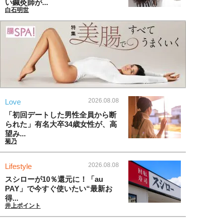
い鍼灸師が...
白石明世
2026.08.08
Love
「初回デートした男性全員から断
られた」有名大卒34歳女性が、高
望み...
菊乃
2026.08.08
Lifestyle
スシローが10％還元に！「au
PAY」で今すぐ使いたい“最新お
得...
井上ポイント