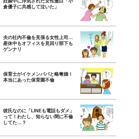
妊娠中に浮気された女性激白「小
倉優子に共感して泣いた」
夫の社内不倫を見張る女性上司…
産休中もオフィスを見回り部下も
ゲンナリ
保育士がイケメンパパと略奪婚！
本当にあった保育園不倫
彼氏なのに「LINEも電話もダメ」
って！わたし、知らない間に不倫
してた…？