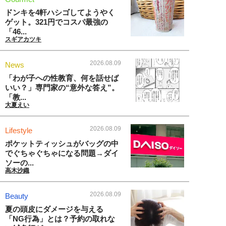
ドンキを4軒ハシゴしてようやく
ゲット。321円でコスパ最強の
「46...
スギアカツキ
2026.08.09
News
「わが子への性教育、何を話せば
いい？」専門家の“意外な答え”。
「教...
大夏えい
2026.08.09
Lifestyle
ポケットティッシュがバッグの中
でぐちゃぐちゃになる問題→ダイ
ソーの...
高木沙織
2026.08.09
Beauty
夏の頭皮にダメージを与える
「NG行為」とは？予約の取れな