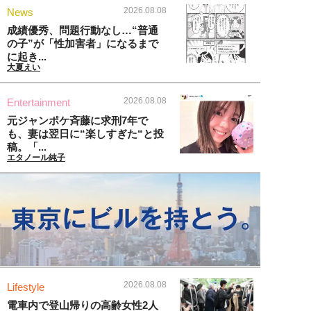
2026.08.08
News
成績優秀、問題行動なし…“普通
の子”が「性加害者」になるまで
に起き...
大夏えい
2026.08.08
Entertainment
元ジャンポケ斉藤に求刑7年で
も、妻は翌日に“楽しすぎた“と投
稿。「...
エタノール純子
2026.08.08
Lifestyle
電車内で登山帰りの高齢女性2人