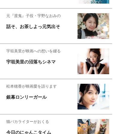
元『渡鬼』子役・宇野なおみの
話そ、お茶しよっ元気出そ
宇垣美里が映画への想いを綴る
宇垣美里の沼落ちシネマ
松本穂香が映画愛を語ります
銀幕ロンリーガール
猫バカライターがおくる
今日のにゃんこタイム