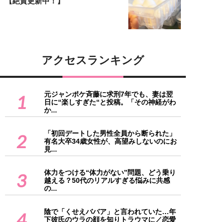
【絶賛更新中！】
アクセスランキング
元ジャンポケ斉藤に求刑7年でも、妻は翌
1
日に“楽しすぎた“と投稿。「その神経がわ
か...
「初回デートした男性全員から断られた」
2
有名大卒34歳女性が、高望みしないのにお
見...
体力をつける“体力がない”問題、どう乗り
3
越える？50代のリアルすぎる悩みに共感
の...
陰で「くせえババア」と言われていた…年
4
下彼氏のウラの顔を知りトラウマに／恋愛