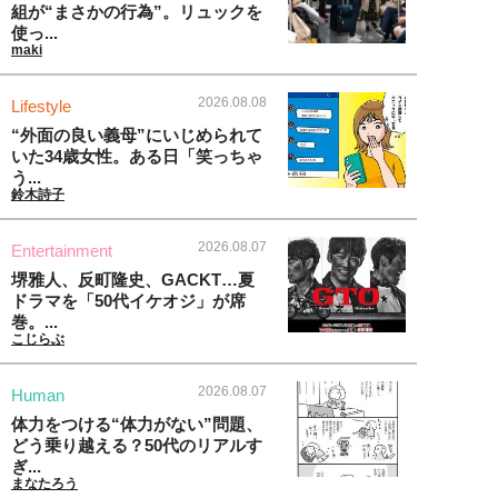
組が“まさかの行為”。リュックを
使っ...
maki
2026.08.08
Lifestyle
“外面の良い義母”にいじめられて
いた34歳女性。ある日「笑っちゃ
う...
鈴木詩子
2026.08.07
Entertainment
堺雅人、反町隆史、GACKT…夏
ドラマを「50代イケオジ」が席
巻。...
こじらぶ
2026.08.07
Human
体力をつける“体力がない”問題、
どう乗り越える？50代のリアルす
ぎ...
まなたろう