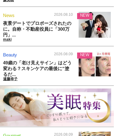
森美樹
2026.08.10
News
NEW
夜景デートでプロポーズされたの
に。自称・不動産役員に「300万
円」...
maki
2026.08.09
Beauty
NEW
49歳の「老け見えサイン」はどう
変わる？スキンケアの最後に“塗
るだ...
遠藤幸子
2026.08.09
Gourmet