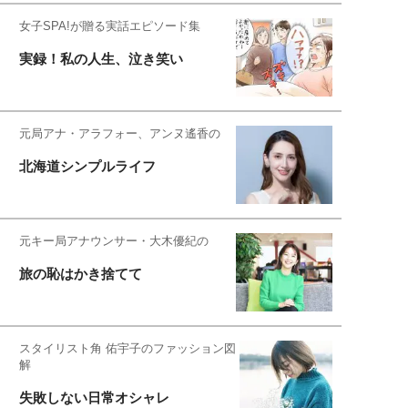
女子SPA!が贈る実話エピソード集
実録！私の人生、泣き笑い
元局アナ・アラフォー、アンヌ遙香の
北海道シンプルライフ
元キー局アナウンサー・大木優紀の
旅の恥はかき捨てて
スタイリスト角 佑宇子のファッション図
解
失敗しない日常オシャレ