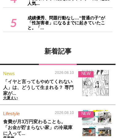
人気...
成績優秀、問題行動なし…“普通の子”が
5
「性加害者」になるまでに起きていたこ
と。「...
新着記事
2026.08.10
News
NEW
「イヤと言ってもやめてくれない
人」は、どうして生まれる？ 専門
家が...
大夏えい
2026.08.10
Lifestyle
NEW
食費が月3万円変わることも。
「お金が貯まらない家」の冷蔵庫
に入って...