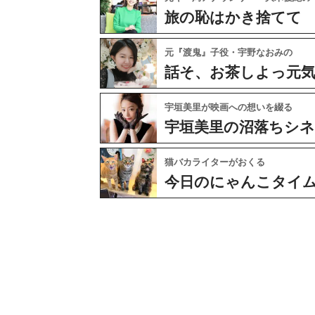
旅の恥はかき捨てて
元『渡鬼』子役・宇野なおみの
話そ、お茶しよっ元
宇垣美里が映画への想いを綴る
宇垣美里の沼落ちシ
猫バカライターがおくる
今日のにゃんこタイ