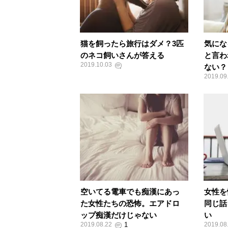
猫を飼ったら旅行はダメ？3匹
気にな
のネコ飼いさんが答える
と言わ
2019.10.03
ない？
2019.09
空いてる電車でも痴漢にあっ
女性を
た女性たちの恐怖。エアドロ
同じ話
ップ痴漢だけじゃない
い
2019.08.22
2019.08