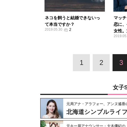
ネコを飼うと結婚できないっ
マッチ
て本当ですか？
恋に、
2019.05.30
女性。
2019.05
1
2
3
女子
元局アナ・アラフォー、アンヌ遙香
北海道シンプルライ
元キー局アナウンサー・大木優紀の