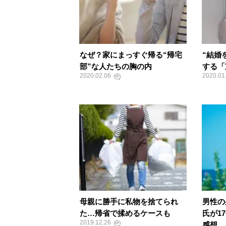
なぜ？家にまっすぐ帰る“帰宅
“結婚
部”な人たちの胸の内
する「
2020.02.06
2020.01
母親に勝手に私物を捨てられ
男性の
た…帰省で揉めるケースも
氏が1
2019.12.26
感想