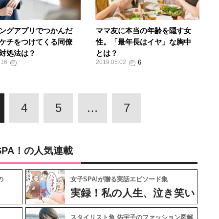
ングアプリでつかんだ
ママ友に本当の年齢を隠す女
ケチをつけてくる同僚
性。「最年長はイヤ」な胸中
対処法は？
とは？
.16
2019.05.02
4
5
…
7
SPA！の人気連載
の
女子SPA!が贈る実話エピソード集
フ
実録！私の人生、泣き笑い
スタイリスト角 佑宇子のファッション図解