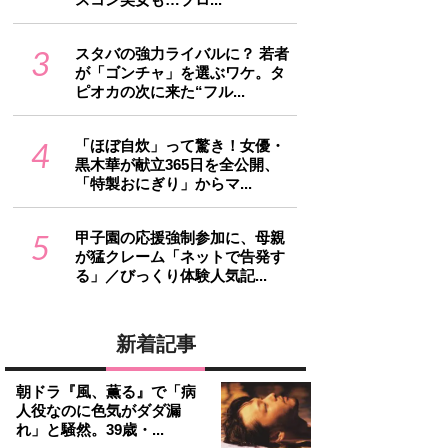
3
スタバの強力ライバルに？ 若者
が「ゴンチャ」を選ぶワケ。タ
ピオカの次に来た“フル...
4
「ほぼ自炊」って驚き！女優・
黒木華が献立365日を全公開、
「特製おにぎり」からマ...
5
甲子園の応援強制参加に、母親
が猛クレーム「ネットで告発す
る」／びっくり体験人気記...
新着記事
朝ドラ『風、薫る』で「病
人役なのに色気がダダ漏
れ」と騒然。39歳・...