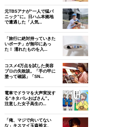
元TBSアナが“一人で猛パ
ニック”に。日ハム本拠地
で遭遇した「人気...
「旅行に絶対持っていきた
いポーチ」が無印にあっ
た！ 濡れたものを入...
コスメ4万点を試した美容
プロの失敗談。「手の甲に
塗って確認」「SN...
電車でドラマを大声実況す
る“ネタバレおばさん”。
注意した女子高生の...
「俺、マジで向いてない
な」キスマイ玉森裕太、