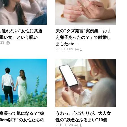
を迫れない“女性に共通
夫の“クズ発言”実例集「おま
重い女」という呪い
え卵子あったの？」で離婚し
.23
ましたetc…
2020.01.09
身長って気になる？“彼
うわっ、心当たりが。大人女
70cm以下”の女性たちの
性の“残念なふるまい”10個
2019.11.28