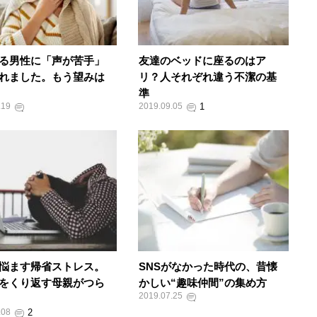
る男性に「声が苦手」
友達のベッドに座るのはア
れました。もう望みは
リ？人それぞれ違う不潔の基
準
.19
2019.09.05
悩ます帰省ストレス。
SNSがなかった時代の、昔懐
をくり返す母親がつら
かしい“趣味仲間”の集め方
2019.07.25
.08