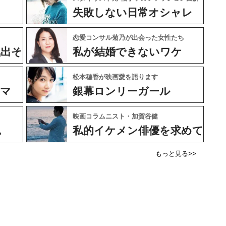
失敗しない日常オシャレ
恋愛コンサル菊乃が出会った女性たち
気出そ
私が結婚できないワケ
松本穂香が映画愛を語ります
ネマ
銀幕ロンリーガール
映画コラムニスト・加賀谷健
ム
私的イケメン俳優を求めて
もっと見る>>