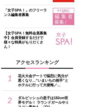
「女子SPA！」のフリーラ
ンス編集者募集
【女子SPA！無料会員募集
中】会員登録するだけで
様々な特典がもりだくさ
ん！
アクセスランキング
1
花火大会デートで猛烈に気分が
悪くなり…“いまいちの相手”と
ホテルに行って大後悔／...
2
ダルビッシュの息子は182cm世
界モデル！ ラウンドガールやミ
スコン美女も…プロ...