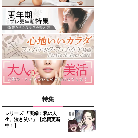
特集
シリーズ 「実録！私の人
生、泣き笑い」【絶賛更新
中！】