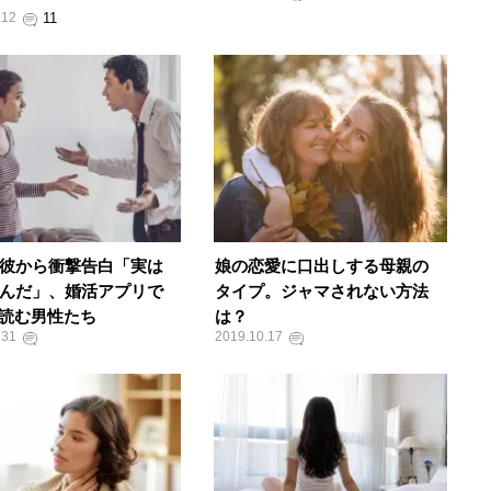
.12
の彼から衝撃告白「実は
娘の恋愛に口出しする母親の
なんだ」、婚活アプリで
タイプ。ジャマされない方法
読む男性たち
は？
.31
2019.10.17