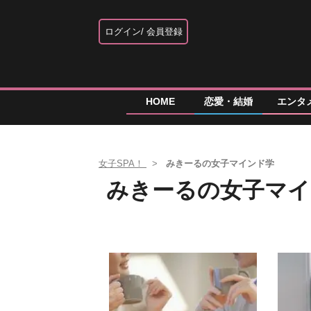
ログイン
会員登録
HOME
恋愛・結婚
エンタ
女子SPA！
みきーるの女子マインド学
みきーるの女子マイ