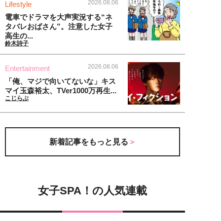
2026.08.06
Lifestyle
電車でドラマを大声実況する“ネ
タバレおばさん”。注意した女子
高生の...
鈴木詩子
2026.08.06
Entertainment
「俺、マジで向いてないな」キス
マイ玉森裕太、TVer1000万再生...
こじらぶ
新着記事をもっと見る
女子SPA！の人気連載