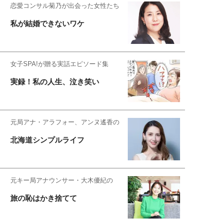
恋愛コンサル菊乃が出会った女性たち
私が結婚できないワケ
女子SPA!が贈る実話エピソード集
実録！私の人生、泣き笑い
元局アナ・アラフォー、アンヌ遙香の
北海道シンプルライフ
元キー局アナウンサー・大木優紀の
旅の恥はかき捨てて