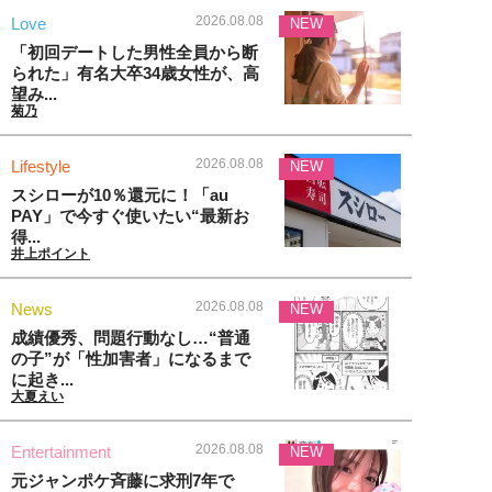
2026.08.08
Love
NEW
「初回デートした男性全員から断
られた」有名大卒34歳女性が、高
望み...
菊乃
2026.08.08
Lifestyle
NEW
スシローが10％還元に！「au
PAY」で今すぐ使いたい“最新お
得...
井上ポイント
2026.08.08
News
NEW
成績優秀、問題行動なし…“普通
の子”が「性加害者」になるまで
に起き...
大夏えい
2026.08.08
Entertainment
NEW
元ジャンポケ斉藤に求刑7年で