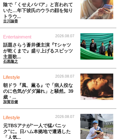
陰で「くせえババア」と言われて
いた…年下彼氏のウラの顔を知り
トラウ...
古川諭香
2026.08.07
Entertainment
話題さらう蒼井優主演『Tシャツ
が乾くまで』盛り上げるスピッツ
主題歌...
石黒隆之
2026.08.07
Lifestyle
朝ドラ『風、薫る』で「病人役な
のに色気がダダ漏れ」と騒然。39
歳・...
加賀谷健
2026.08.07
Lifestyle
元TBSアナが“一人で猛パニッ
ク”に。日ハム本拠地で遭遇した
「人気...