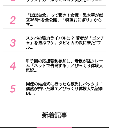
「ほぼ自炊」って驚き！女優・黒木華が献
2
立365日を全公開、「特製おにぎり」から
マ...
スタバの強力ライバルに？ 若者が「ゴンチ
3
ャ」を選ぶワケ。タピオカの次に来た“フ
ル...
甲子園の応援強制参加に、母親が猛クレー
4
ム「ネットで告発する」／びっくり体験人
気記...
同僚の結婚式に行ったら彼氏にバッタリ！
5
偶然が招いた縁？／びっくり体験人気記事
BE...
新着記事