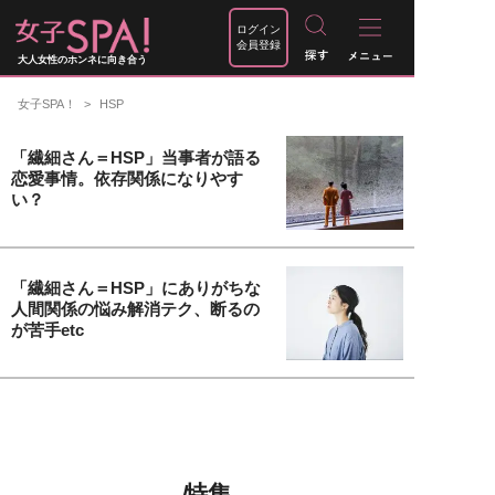
ログイン
会員登録
大人女性のホンネに向き合う
女子SPA！
HSP
「繊細さん＝HSP」当事者が語る
恋愛事情。依存関係になりやす
い？
「繊細さん＝HSP」にありがちな
人間関係の悩み解消テク、断るの
が苦手etc
特集