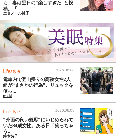
も、妻は翌日に“楽しすぎた“と投
稿。「...
エタノール純子
2026.08.08
Lifestyle
電車内で登山帰りの高齢女性2人
組が“まさかの行為”。リュックを
使っ...
maki
2026.08.08
Lifestyle
“外面の良い義母”にいじめられて
いた34歳女性。ある日「笑っちゃ
う...
鈴木詩子