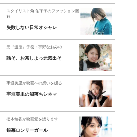
スタイリスト角 佑宇子のファッション図
解
失敗しない日常オシャレ
元『渡鬼』子役・宇野なおみの
話そ、お茶しよっ元気出そ
宇垣美里が映画への想いを綴る
宇垣美里の沼落ちシネマ
松本穂香が映画愛を語ります
銀幕ロンリーガール