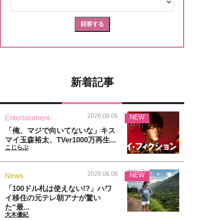
新着記事
2026.08.06
Entertainment
NEW
「俺、マジで向いてないな」キス
マイ玉森裕太、TVer1000万再生...
こじらぶ
2026.08.06
News
NEW
「100ドル札は使えない!?」ハワ
イ移住の元テレ朝アナが驚い
た“最...
大木優紀