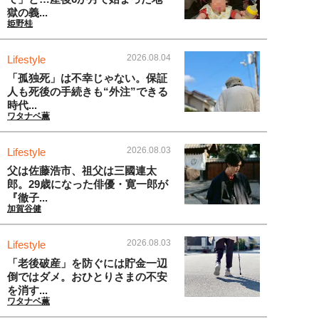
獄の義...
姫野桂
2026.08.04
Lifestyle
「孤独死」は不幸じゃない。保証
人も死後の手続きも“外注”できる
時代...
ワタナベ薫
2026.08.03
Lifestyle
父は佐藤浩市、祖父は三國連太
郎。29歳になった俳優・寛一郎が
『徹子...
加賀谷健
2026.08.03
Lifestyle
「老後破産」を防ぐには貯金一辺
倒ではダメ。おひとりさまの不安
を消す...
ワタナベ薫