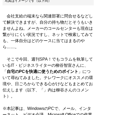
写真はイメージです（以下同）
会社支給の端末なら関連部署に問合せるなどし
て解決できますが、自分の持ち物だとそうもいき
ませんよね。メーカーのコールセンターも現在は
繋がりにくい状況ですし、ネットで検索してみて
も、一体自分はどのケースに当てはまるのや
ら……。
そこで今回、週刊SPA！でもコラムを執筆して
いるIT・ビジネスライターの柳谷智宣さんに、
「
自宅のPCを快適に使うためのポイント
」につ
いて尋ねてみました。テレワークにオススメの環
境や、日ごろからできる心がけなどもまとめてお
伝えします（以下、「」内は柳谷さんのコメン
ト）。
※本記事は、WindowsのPCで、メール、インタ
ーネット、ビデオ会議、Microsoft Officeでの作業