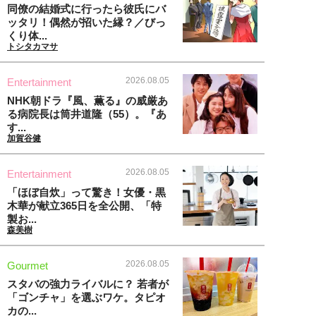
同僚の結婚式に行ったら彼氏にバ
ッタリ！偶然が招いた縁？／びっ
くり体...
トシタカマサ
2026.08.05
Entertainment
NHK朝ドラ『風、薫る』の威厳あ
る病院長は筒井道隆（55）。『あ
す...
加賀谷健
2026.08.05
Entertainment
「ほぼ自炊」って驚き！女優・黒
木華が献立365日を全公開、「特
製お...
森美樹
2026.08.05
Gourmet
スタバの強力ライバルに？ 若者が
「ゴンチャ」を選ぶワケ。タピオ
カの...