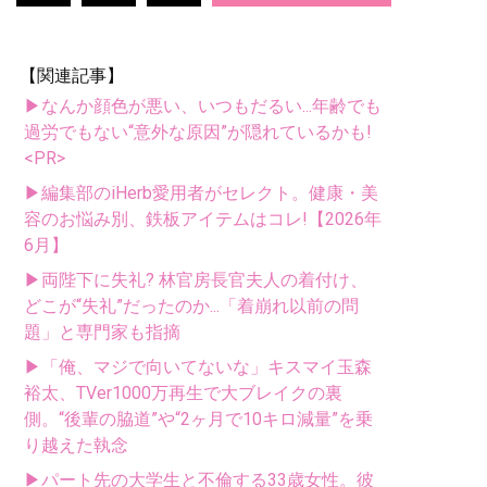
【関連記事】
▶なんか顔色が悪い、いつもだるい...年齢でも
過労でもない“意外な原因”が隠れているかも!
<PR>
▶編集部のiHerb愛用者がセレクト。健康・美
容のお悩み別、鉄板アイテムはコレ!【2026年
6月】
▶両陛下に失礼? 林官房長官夫人の着付け、
どこが“失礼”だったのか...「着崩れ以前の問
題」と専門家も指摘
▶「俺、マジで向いてないな」キスマイ玉森
裕太、TVer1000万再生で大ブレイクの裏
側。“後輩の脇道”や“2ヶ月で10キロ減量”を乗
り越えた執念
▶パート先の大学生と不倫する33歳女性。彼