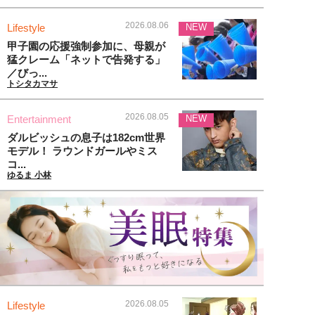
2026.08.06
Lifestyle
NEW
甲子園の応援強制参加に、母親が
猛クレーム「ネットで告発する」
／びっ...
トシタカマサ
2026.08.05
Entertainment
NEW
ダルビッシュの息子は182cm世界
モデル！ ラウンドガールやミス
コ...
ゆるま 小林
2026.08.05
Lifestyle