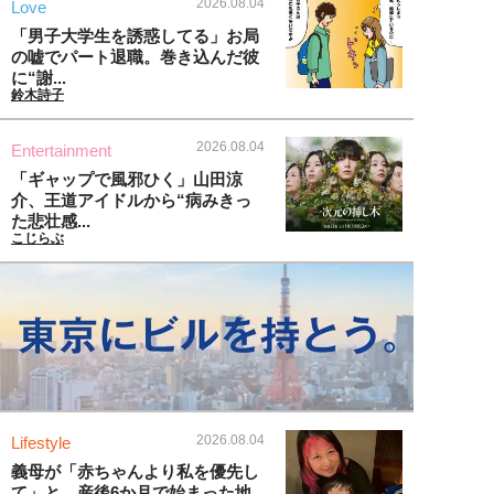
2026.08.04
Love
「男子大学生を誘惑してる」お局
の嘘でパート退職。巻き込んだ彼
に“謝...
鈴木詩子
2026.08.04
Entertainment
「ギャップで風邪ひく」山田涼
介、王道アイドルから“病みきっ
た悲壮感...
こじらぶ
2026.08.04
Lifestyle
義母が「赤ちゃんより私を優先し
て」と…産後6か月で始まった地