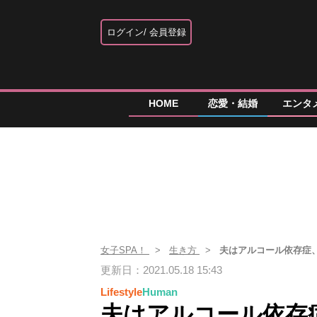
ログイン
会員登録
HOME
恋愛・結婚
エンタ
女子SPA！
生き方
夫はアルコール依存症、
更新日：2021.05.18 15:43
Lifestyle
Human
夫はアルコール依存症