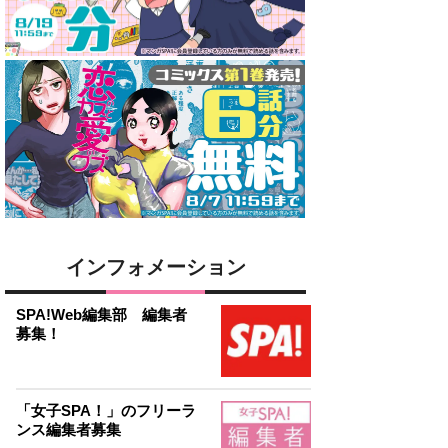
インフォメーション
SPA!Web編集部 編集者
募集！
「女子SPA！」のフリーラ
ンス編集者募集