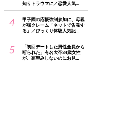
知りトラウマに／恋愛人気...
4
甲子園の応援強制参加に、母親
が猛クレーム「ネットで告発す
る」／びっくり体験人気記...
5
「初回デートした男性全員から
断られた」有名大卒34歳女性
が、高望みしないのにお見...