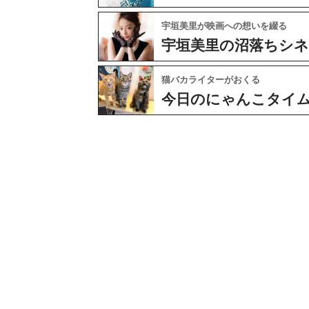
宇垣美里が映画への想いを綴る
宇垣美里の沼落ちシ
猫バカライターがおくる
今日のにゃんこタイ