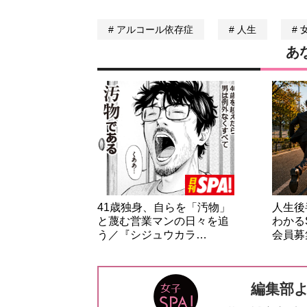
アルコール依存症
人生
あ
41歳独身、自らを「汚物」
人生後
と蔑む営業マンの日々を追
わかる
う／『シジュウカラ…
会員募