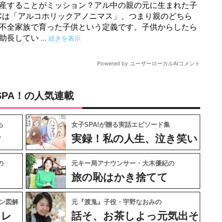
SPA！の人気連載
ち
女子SPA!が贈る実話エピソード集
ケ
実録！私の人生、泣き笑い
の
元キー局アナウンサー・大木優紀の
フ
旅の恥はかき捨てて
ン図解
元『渡鬼』子役・宇野なおみの
ャレ
話そ、お茶しよっ元気出そ