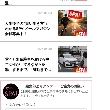
漫…
2026.06.03
人生後半の“賢い生き方”が
わかるSPA!メールマガジン
会員募集中！
2026.05.30
堂々と無断駐車を続ける中
年女性が「泣きながら謝
罪」するまで。“身動きで…