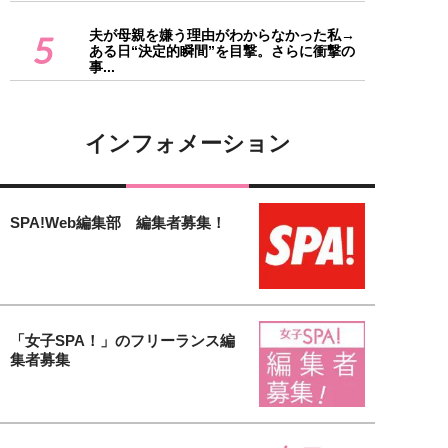
夫が母親を嫌う理由がわからなかった私→
5
ある日“決定的瞬間”を目撃。さらに衝撃の
事...
インフォメーション
SPA!Web編集部 編集者募集！
「女子SPA！」のフリーランス編
集者募集