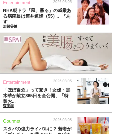
2026.08.05
Entertainment
NHK朝ドラ『風、薫る』の威厳あ
る病院長は筒井道隆（55）。『あ
す...
加賀谷健
2026.08.05
Entertainment
「ほぼ自炊」って驚き！女優・黒
木華が献立365日を全公開、「特
製お...
森美樹
2026.08.05
Gourmet
スタバの強力ライバルに？ 若者が