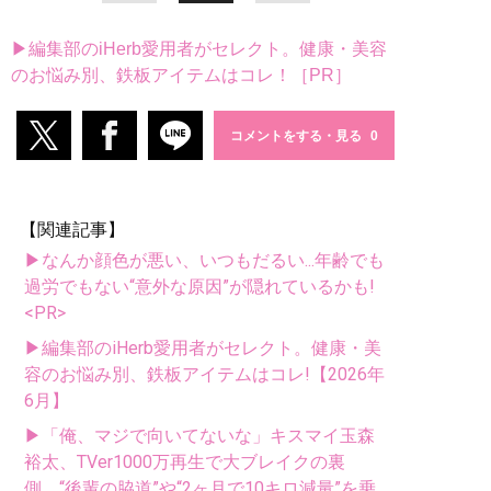
▶編集部のiHerb愛用者がセレクト。健康・美容
のお悩み別、鉄板アイテムはコレ！［PR］
コメントをする・見る
【関連記事】
▶なんか顔色が悪い、いつもだるい...年齢でも
過労でもない“意外な原因”が隠れているかも!
<PR>
▶編集部のiHerb愛用者がセレクト。健康・美
容のお悩み別、鉄板アイテムはコレ!【2026年
6月】
▶「俺、マジで向いてないな」キスマイ玉森
裕太、TVer1000万再生で大ブレイクの裏
側。“後輩の脇道”や“2ヶ月で10キロ減量”を乗