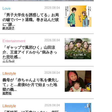
2026.08.04
Love
「男子大学生を誘惑してる」お局
の嘘でパート退職。巻き込んだ彼
に“謝...
鈴木詩子
2026.08.04
Entertainment
「ギャップで風邪ひく」山田涼
介、王道アイドルから“病みきっ
た悲壮感...
こじらぶ
2026.08.04
Lifestyle
義母が「赤ちゃんより私を優先し
て」と…産後6か月で始まった地
獄の義...
姫野桂
2026.08.04
Lifestyle