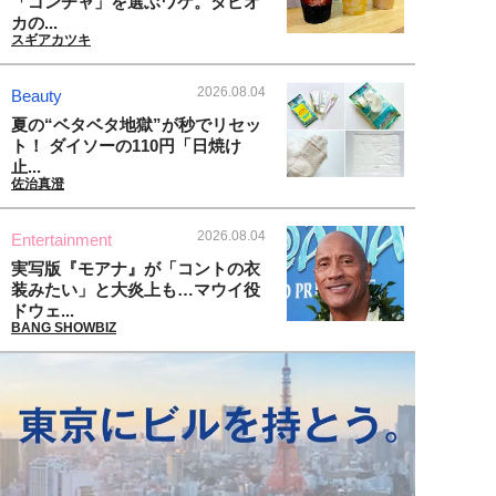
「ゴンチャ」を選ぶワケ。タピオ
カの...
スギアカツキ
2026.08.04
Beauty
夏の“ベタベタ地獄”が秒でリセッ
ト！ ダイソーの110円「日焼け
止...
佐治真澄
2026.08.04
Entertainment
実写版『モアナ』が「コントの衣
装みたい」と大炎上も…マウイ役
ドウェ...
BANG SHOWBIZ