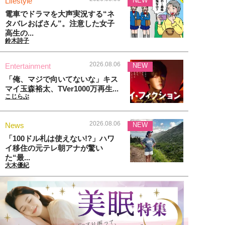
Lifestyle
NEW
電車でドラマを大声実況する“ネ
タバレおばさん”。注意した女子
高生の...
鈴木詩子
2026.08.06
Entertainment
NEW
「俺、マジで向いてないな」キス
マイ玉森裕太、TVer1000万再生...
こじらぶ
2026.08.06
News
NEW
「100ドル札は使えない!?」ハワ
イ移住の元テレ朝アナが驚い
た“最...
大木優紀