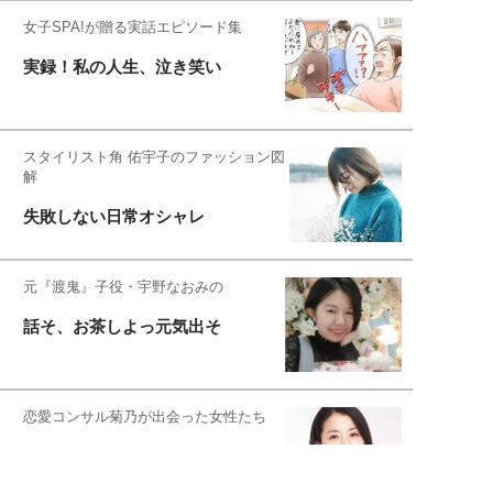
女子SPA!が贈る実話エピソード集
実録！私の人生、泣き笑い
スタイリスト角 佑宇子のファッション図
解
失敗しない日常オシャレ
元『渡鬼』子役・宇野なおみの
話そ、お茶しよっ元気出そ
恋愛コンサル菊乃が出会った女性たち
私が結婚できないワケ