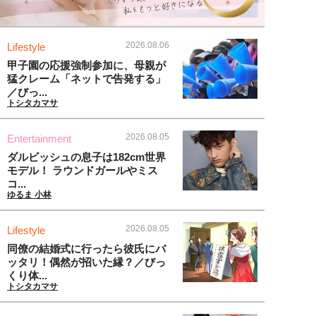
2026.08.06
Lifestyle
甲子園の応援強制参加に、母親が
猛クレーム「ネットで告発する」
／びっ...
トシタカマサ
2026.08.05
Entertainment
ダルビッシュの息子は182cm世界
モデル！ ラウンドガールやミス
コ...
ゆるま 小林
2026.08.05
Lifestyle
同僚の結婚式に行ったら彼氏にバ
ッタリ！偶然が招いた縁？／びっ
くり体...
トシタカマサ