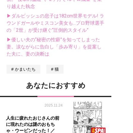
り越えた執念
▶ダルビッシュの息子は182cm世界モデル! ラ
ウンドガールやミスコン美女も...プロ野球選手
の「2世」が受け継ぐ“圧倒的スタイル”
▶優しい夫の“秘密の性癖”を知ってしまった
妻。涙ながらに告白し「歩み寄り」を提案し
た夫に、妻の決断は
かまいたち
猫
あなたにおすすめ
2025.11.24
人生に疲れたおじさんの前
に現れたのは謎のおもち
ゃ・ウーピンだった！／