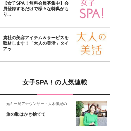
【女子SPA！無料会員募集中】会
員登録するだけで様々な特典がも
り...
貴社の美容アイテム＆サービスを
取材します！「大人の美活」タイ
アッ...
女子SPA！の人気連載
元キー局アナウンサー・大木優紀の
旅の恥はかき捨てて