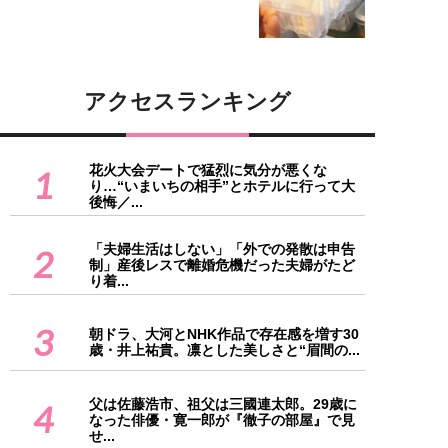
アクセスランキング
花火大会デートで猛烈に気分が悪くな
1
り…“いまいちの相手”とホテルに行って大
後悔／...
「夫婦生活はしない」「外での発散は申告
2
制」産後レスで離婚危機だった夫婦がたど
り着...
3
朝ドラ、大河とNHK作品で存在感を増す30
歳・井上祐貴。凛とした美しさと“眉間の...
父は佐藤浩市、祖父は三國連太郎。29歳に
4
なった俳優・寛一郎が『徹子の部屋』で見
せ...