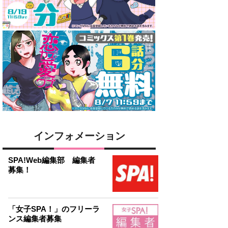
インフォメーション
SPA!Web編集部 編集者
募集！
「女子SPA！」のフリーラ
ンス編集者募集