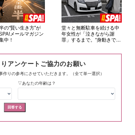
半の“賢い生き方”が
堂々と無断駐車を続ける中
SPA!メールマガジン
年女性が「泣きながら謝
集中！
罪」するまで。“身動きで…