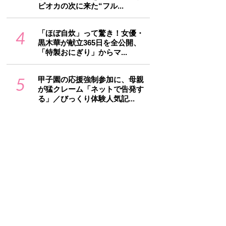
ピオカの次に来た“フル...
4
「ほぼ自炊」って驚き！女優・
黒木華が献立365日を全公開、
「特製おにぎり」からマ...
5
甲子園の応援強制参加に、母親
が猛クレーム「ネットで告発す
る」／びっくり体験人気記...