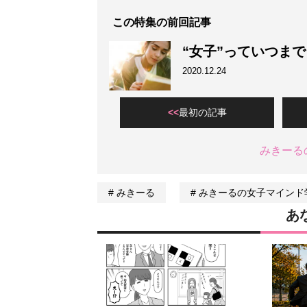
この特集の前回記事
“女子”っていつま
2020.12.24
最初の記事
みきーる
みきーる
みきーるの女子マインド
あ