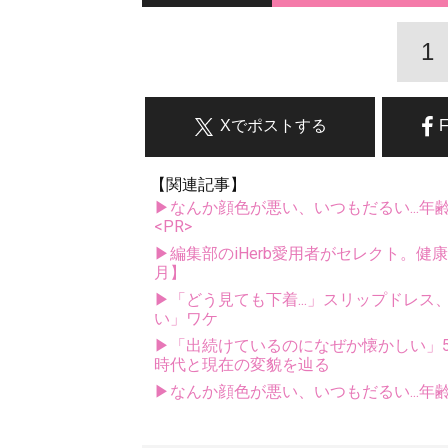
1
Xでポストする
【関連記事】
▶なんか顔色が悪い、いつもだるい...年
<PR>
▶編集部のiHerb愛用者がセレクト。健
月】
▶「どう見ても下着...」スリップドレ
い」ワケ
▶「出続けているのになぜか懐かしい」5
時代と現在の変貌を辿る
▶なんか顔色が悪い、いつもだるい...年