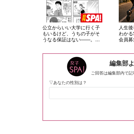
公立からいい大学に行く子
人生後
もいるけど、うちの子がそ
わかる
うなる保証はない――。…
会員募