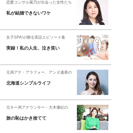
恋愛コンサル菊乃が出会った女性たち
私が結婚できないワケ
女子SPA!が贈る実話エピソード集
実録！私の人生、泣き笑い
元局アナ・アラフォー、アンヌ遙香の
北海道シンプルライフ
元キー局アナウンサー・大木優紀の
旅の恥はかき捨てて