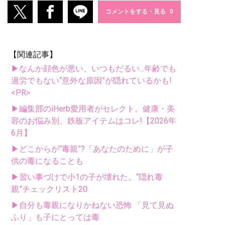
コメントをする・見る
【関連記事】
▶なんか顔色が悪い、いつもだるい...年齢でも
過労でもない“意外な原因”が隠れているかも!
<PR>
▶編集部のiHerb愛用者がセレクト。健康・美
容のお悩み別、鉄板アイテムはコレ!【2026年
6月】
▶どこからが“毒親”?「あなたのために」が子
供の毒になることも
▶習い事づけで小1の子が壊れた。“隠れ毒
親”チェックリスト20
▶自分も毒親になりかねない恐怖 「見て見ぬ
ふり」も子にとっては毒