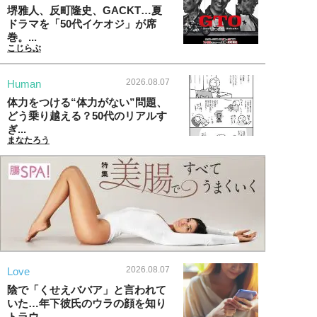
堺雅人、反町隆史、GACKT…夏
ドラマを「50代イケオジ」が席
巻。...
こじらぶ
2026.08.07
Human
体力をつける“体力がない”問題、
どう乗り越える？50代のリアルす
ぎ...
まなたろう
2026.08.07
Love
陰で「くせえババア」と言われて
いた…年下彼氏のウラの顔を知り
トラウ...