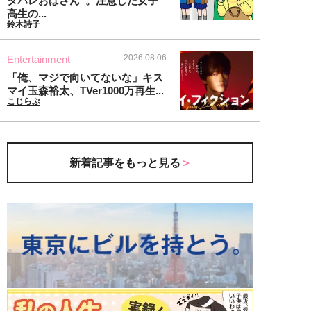
タバレおばさん”。注意した女子
高生の...
鈴木詩子
2026.08.06
Entertainment
「俺、マジで向いてないな」キス
マイ玉森裕太、TVer1000万再生...
こじらぶ
新着記事をもっと見る