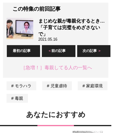
この特集の前回記事
まじめな親が毒親化するとき…
「子育ては完璧をめざさない
で」
2021.05.16
最初の記事
前の記事
次の記事
［急増！］毒親してる人の一覧へ
モラハラ
児童虐待
家庭環境
毒親
あなたにおすすめ