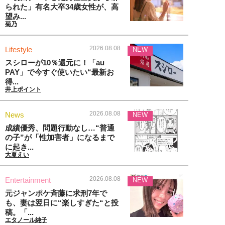
られた」有名大卒34歳女性が、高
望み...
菊乃
2026.08.08
Lifestyle
NEW
スシローが10％還元に！「au
PAY」で今すぐ使いたい“最新お
得...
井上ポイント
2026.08.08
News
NEW
成績優秀、問題行動なし…“普通
の子”が「性加害者」になるまで
に起き...
大夏えい
2026.08.08
Entertainment
NEW
元ジャンポケ斉藤に求刑7年で
も、妻は翌日に“楽しすぎた“と投
稿。「...
エタノール純子