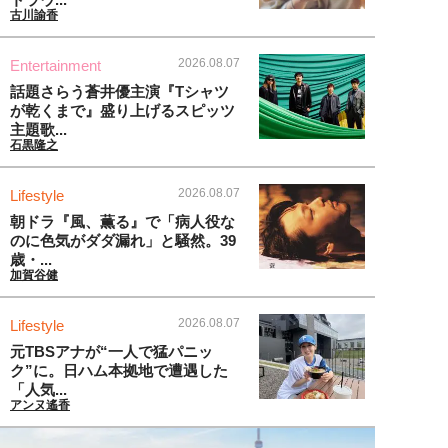
古川諭香
2026.08.07
Entertainment
話題さらう蒼井優主演『Tシャツ
が乾くまで』盛り上げるスピッツ
主題歌...
石黒隆之
2026.08.07
Lifestyle
朝ドラ『風、薫る』で「病人役な
のに色気がダダ漏れ」と騒然。39
歳・...
加賀谷健
2026.08.07
Lifestyle
元TBSアナが“一人で猛パニッ
ク”に。日ハム本拠地で遭遇した
「人気...
アンヌ遙香