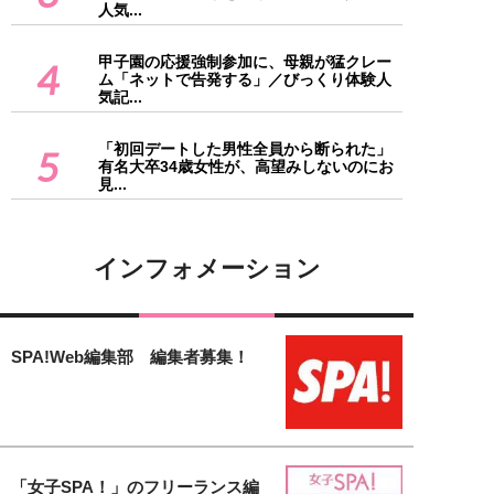
人気...
甲子園の応援強制参加に、母親が猛クレー
4
ム「ネットで告発する」／びっくり体験人
気記...
「初回デートした男性全員から断られた」
5
有名大卒34歳女性が、高望みしないのにお
見...
インフォメーション
SPA!Web編集部 編集者募集！
「女子SPA！」のフリーランス編