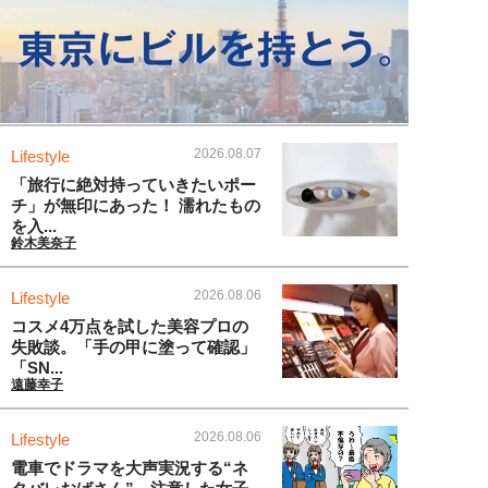
2026.08.07
Lifestyle
「旅行に絶対持っていきたいポー
チ」が無印にあった！ 濡れたもの
を入...
鈴木美奈子
2026.08.06
Lifestyle
コスメ4万点を試した美容プロの
失敗談。「手の甲に塗って確認」
「SN...
遠藤幸子
2026.08.06
Lifestyle
電車でドラマを大声実況する“ネ