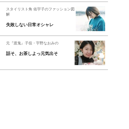
スタイリスト角 佑宇子のファッション図
解
失敗しない日常オシャレ
元『渡鬼』子役・宇野なおみの
話そ、お茶しよっ元気出そ
宇垣美里が映画への想いを綴る
宇垣美里の沼落ちシネマ
松本穂香が映画愛を語ります
銀幕ロンリーガール