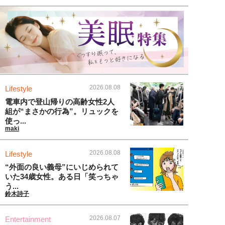
2026.08.08
Lifestyle
電車内で登山帰りの高齢女性2人
組が“まさかの行為”。リュックを
使っ...
maki
2026.08.08
Lifestyle
“外面の良い義母”にいじめられて
いた34歳女性。ある日「笑っちゃ
う...
鈴木詩子
2026.08.07
Entertainment