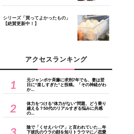
シリーズ「買ってよかったもの」
【絶賛更新中！】
アクセスランキング
元ジャンポケ斉藤に求刑7年でも、妻は翌
1
日に“楽しすぎた“と投稿。「その神経がわ
か...
体力をつける“体力がない”問題、どう乗り
2
越える？50代のリアルすぎる悩みに共感
の...
陰で「くせえババア」と言われていた…年
3
下彼氏のウラの顔を知りトラウマに／恋愛