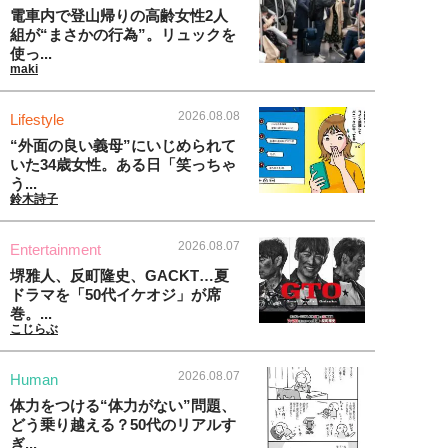
電車内で登山帰りの高齢女性2人
組が“まさかの行為”。リュックを
使っ...
maki
2026.08.08
Lifestyle
“外面の良い義母”にいじめられて
いた34歳女性。ある日「笑っちゃ
う...
鈴木詩子
2026.08.07
Entertainment
堺雅人、反町隆史、GACKT…夏
ドラマを「50代イケオジ」が席
巻。...
こじらぶ
2026.08.07
Human
体力をつける“体力がない”問題、
どう乗り越える？50代のリアルす
ぎ...