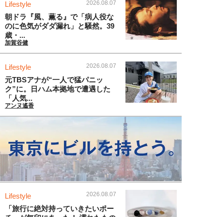
2026.08.07
Lifestyle
朝ドラ『風、薫る』で「病人役な
のに色気がダダ漏れ」と騒然。39
歳・...
加賀谷健
2026.08.07
Lifestyle
元TBSアナが“一人で猛パニッ
ク”に。日ハム本拠地で遭遇した
「人気...
アンヌ遙香
2026.08.07
Lifestyle
「旅行に絶対持っていきたいポー