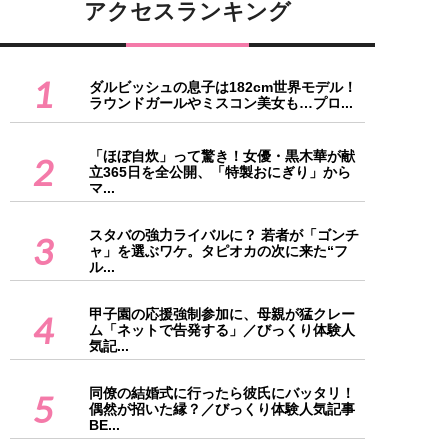
アクセスランキング
1
ダルビッシュの息子は182cm世界モデル！
ラウンドガールやミスコン美女も…プロ...
「ほぼ自炊」って驚き！女優・黒木華が献
2
立365日を全公開、「特製おにぎり」から
マ...
スタバの強力ライバルに？ 若者が「ゴンチ
3
ャ」を選ぶワケ。タピオカの次に来た“フ
ル...
甲子園の応援強制参加に、母親が猛クレー
4
ム「ネットで告発する」／びっくり体験人
気記...
同僚の結婚式に行ったら彼氏にバッタリ！
5
偶然が招いた縁？／びっくり体験人気記事
BE...