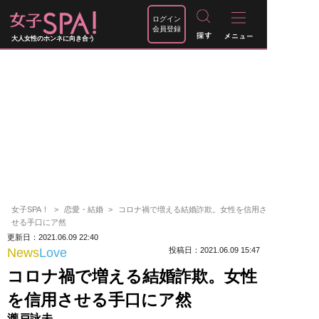
ログイン
会員登録
大人女性のホンネに向き合う
女子SPA！
恋愛・結婚
コロナ禍で増える結婚詐欺。女性を信用さ
せる手口にア然
更新日：2021.06.09 22:40
News
Love
投稿日：2021.06.09 15:47
コロナ禍で増える結婚詐欺。女性
を信用させる手口にア然
瀧戸詠未