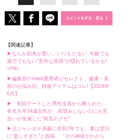
コメントをする・見る
【関連記事】
▶なんか顔色が悪い、いつもだるい...年齢でも
過労でもない“意外な原因”が隠れているかも!
<PR>
▶編集部のiHerb愛用者がセレクト。健康・美
容のお悩み別、鉄板アイテムはコレ!【2026年
6月】
▶「初回デートした男性全員から断られた」
有名大卒34歳女性が、高望みしないのにお見
合いが全滅した“発言のクセ”
▶元ジャンポケ斉藤に求刑7年でも、妻は翌日
に“楽しすぎた“と投稿。「その神経がわから