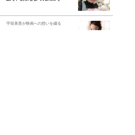
宇垣美里が映画への想いを綴る
宇垣美里の沼落ちシネマ
松本穂香が映画愛を語ります
銀幕ロンリーガール
猫バカライターがおくる
今日のにゃんこタイム
映画コラムニスト・加賀谷健