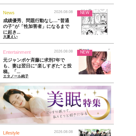
2026.08.08
News
NEW
成績優秀、問題行動なし…“普通
の子”が「性加害者」になるまで
に起き...
大夏えい
2026.08.08
Entertainment
NEW
元ジャンポケ斉藤に求刑7年で
も、妻は翌日に“楽しすぎた“と投
稿。「...
エタノール純子
2026.08.08
Lifestyle