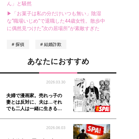
ん」と騒然
▶「お菓子は私の分だけいつも無い」陰湿
な“職場いじめ”で退職した44歳女性。散歩中
に偶然見つけた“次の居場所”が素敵すぎた
探偵
結婚詐欺
あなたにおすすめ
2026.03.30
夫婦で漫画家。売れっ子の
妻とは反対に、夫は…それ
でも二人は一緒に生きる…
2026.06.03