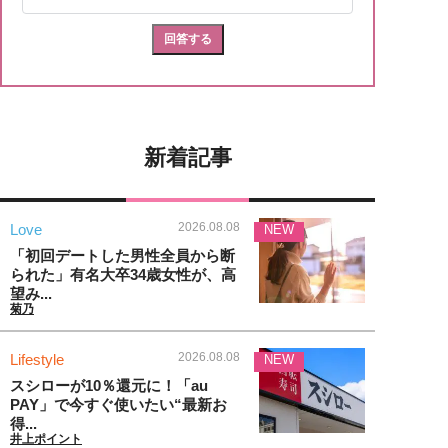
新着記事
2026.08.08
Love
NEW
「初回デートした男性全員から断
られた」有名大卒34歳女性が、高
望み...
菊乃
2026.08.08
Lifestyle
NEW
スシローが10％還元に！「au
PAY」で今すぐ使いたい“最新お
得...
井上ポイント