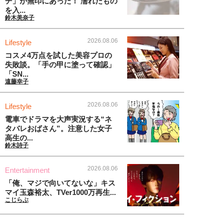
チ」が無印にあった！ 濡れたもの
を入...
鈴木美奈子
2026.08.06
Lifestyle
コスメ4万点を試した美容プロの
失敗談。「手の甲に塗って確認」
「SN...
遠藤幸子
2026.08.06
Lifestyle
電車でドラマを大声実況する“ネ
タバレおばさん”。注意した女子
高生の...
鈴木詩子
2026.08.06
Entertainment
「俺、マジで向いてないな」キス
マイ玉森裕太、TVer1000万再生...
こじらぶ