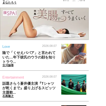
まなたろう
2026.08.07
Love
陰で「くせえババア」と言われて
いた…年下彼氏のウラの顔を知り
トラウ...
古川諭香
2026.08.07
Entertainment
話題さらう蒼井優主演『Tシャツ
が乾くまで』盛り上げるスピッツ
主題歌...
石黒隆之