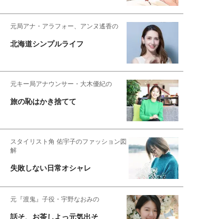
元局アナ・アラフォー、アンヌ遙香の
北海道シンプルライフ
元キー局アナウンサー・大木優紀の
旅の恥はかき捨てて
スタイリスト角 佑宇子のファッション図
解
失敗しない日常オシャレ
元『渡鬼』子役・宇野なおみの
話そ、お茶しよっ元気出そ