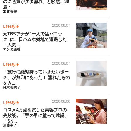
のに色気がダダ漏れ」と騒然。39
歳・...
加賀谷健
2026.08.07
Lifestyle
元TBSアナが“一人で猛パニッ
ク”に。日ハム本拠地で遭遇した
「人気...
アンヌ遙香
2026.08.07
Lifestyle
「旅行に絶対持っていきたいポー
チ」が無印にあった！ 濡れたもの
を入...
鈴木美奈子
2026.08.06
Lifestyle
コスメ4万点を試した美容プロの
失敗談。「手の甲に塗って確認」
「SN...
遠藤幸子