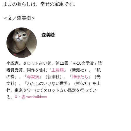
ままの暮らしは、幸せの宝庫です。
＜文／森美樹＞
森美樹
小説家、タロット占い師。第12回「R-18文学賞」読
者賞受賞。同作を含む『
主婦病
』（新潮社）、『私
の裸』、『
母親病
』（新潮社）、『
神様たち
』（光
文社）、『わたしのいけない世界』（祥伝社）を上
梓。東京タワーにてタロット占い鑑定を行ってい
る。
X：@morimikixxx