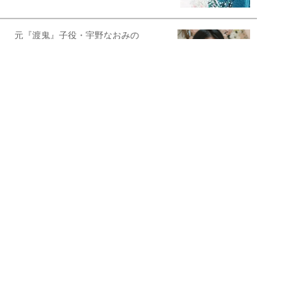
元『渡鬼』子役・宇野なおみの
話そ、お茶しよっ元気出そ
恋愛コンサル菊乃が出会った女性たち
私が結婚できないワケ
宇垣美里が映画への想いを綴る
宇垣美里の沼落ちシネマ
松本穂香が映画愛を語ります
銀幕ロンリーガール