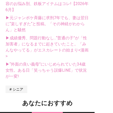
容のお悩み別、鉄板アイテムはコレ!【2026年
6月】
▶元ジャンポケ斉藤に求刑7年でも、妻は翌日
に“楽しすぎた“と投稿。「その神経がわから
ん」と騒然
▶成績優秀、問題行動なし...“普通の子”が「性
加害者」になるまでに起きていたこと。「み
んなやってる」がエスカレートの始まり<漫画
>
▶“外面の良い義母”にいじめられていた34歳
女性。ある日「笑っちゃう誤爆LINE」で状況
が一変!
シニア
あなたにおすすめ