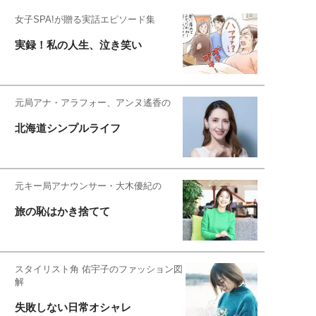
女子SPA!が贈る実話エピソード集
実録！私の人生、泣き笑い
元局アナ・アラフォー、アンヌ遙香の
北海道シンプルライフ
元キー局アナウンサー・大木優紀の
旅の恥はかき捨てて
スタイリスト角 佑宇子のファッション図
解
失敗しない日常オシャレ