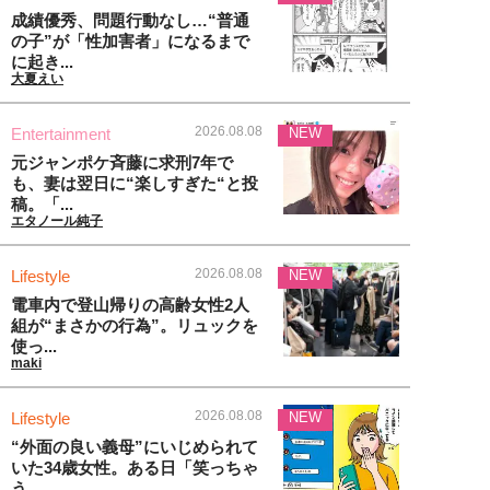
成績優秀、問題行動なし…“普通
の子”が「性加害者」になるまで
に起き...
大夏えい
2026.08.08
Entertainment
NEW
元ジャンポケ斉藤に求刑7年で
も、妻は翌日に“楽しすぎた“と投
稿。「...
エタノール純子
2026.08.08
Lifestyle
NEW
電車内で登山帰りの高齢女性2人
組が“まさかの行為”。リュックを
使っ...
maki
2026.08.08
Lifestyle
NEW
“外面の良い義母”にいじめられて
いた34歳女性。ある日「笑っちゃ
う...