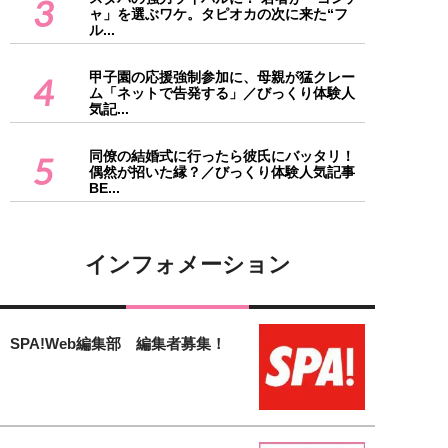
3
ャ」を選ぶワケ。タピオカの次に来た“フ
ル...
甲子園の応援強制参加に、母親が猛クレー
4
ム「ネットで告発する」／びっくり体験人
気記...
同僚の結婚式に行ったら彼氏にバッタリ！
5
偶然が招いた縁？／びっくり体験人気記事
BE...
インフォメーション
SPA!Web編集部 編集者募集！