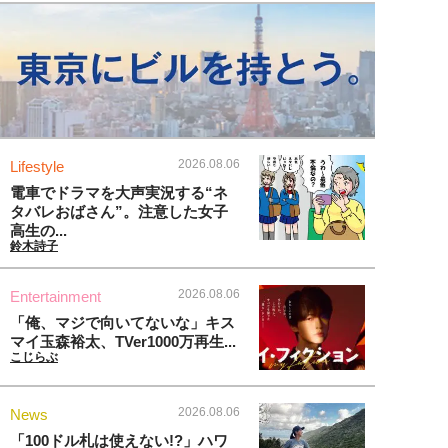
2026.08.06
Lifestyle
電車でドラマを大声実況する“ネ
タバレおばさん”。注意した女子
高生の...
鈴木詩子
2026.08.06
Entertainment
「俺、マジで向いてないな」キス
マイ玉森裕太、TVer1000万再生...
こじらぶ
2026.08.06
News
「100ドル札は使えない!?」ハワ