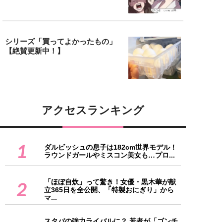
シリーズ「買ってよかったもの」
【絶賛更新中！】
アクセスランキング
1
ダルビッシュの息子は182cm世界モデル！
ラウンドガールやミスコン美女も…プロ...
「ほぼ自炊」って驚き！女優・黒木華が献
2
立365日を全公開、「特製おにぎり」から
マ...
スタバの強力ライバルに？ 若者が「ゴンチ