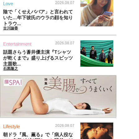
2026.08.07
Love
陰で「くせえババア」と言われて
いた…年下彼氏のウラの顔を知り
トラウ...
古川諭香
2026.08.07
Entertainment
話題さらう蒼井優主演『Tシャツ
が乾くまで』盛り上げるスピッツ
主題歌...
石黒隆之
2026.08.07
Lifestyle
朝ドラ『風、薫る』で「病人役な