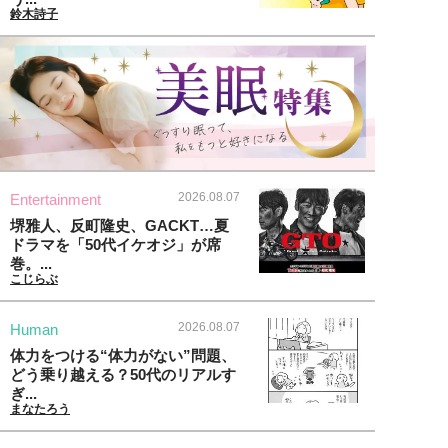
鈴木詩子
2026.08.07
Entertainment
堺雅人、反町隆史、GACKT…夏
ドラマを「50代イケオジ」が席
巻。...
こじらぶ
2026.08.07
Human
体力をつける“体力がない”問題、
どう乗り越える？50代のリアルす
ぎ...
まなたろう