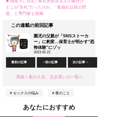
▶両陛下に失礼? 林官房長官夫人の着付け、
どこが“失礼”だったのか...「着崩れ以前の問
題」と専門家も指摘
この連載の前回記事
園児の父親が「SNSストーカ
ー」に豹変…保育士が明かす“恐
怖体験”にゾッ
2023.05.22
最初の記事
前の記事
次の記事
実録！私の人生、泣き笑いの一覧へ
セックスの悩み
夜のこと
あなたにおすすめ