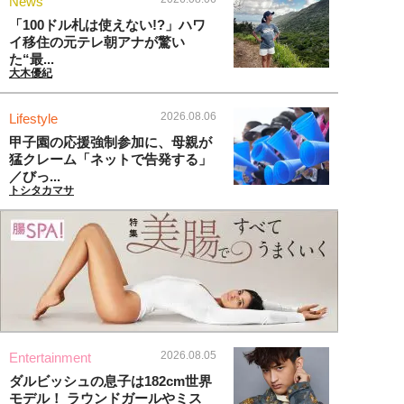
News
「100ドル札は使えない!?」ハワ
イ移住の元テレ朝アナが驚い
た“最...
大木優紀
2026.08.06
Lifestyle
甲子園の応援強制参加に、母親が
猛クレーム「ネットで告発する」
／びっ...
トシタカマサ
2026.08.05
Entertainment
ダルビッシュの息子は182cm世界
モデル！ ラウンドガールやミス