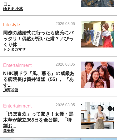
コ...
ゆるま 小林
2026.08.05
Lifestyle
同僚の結婚式に行ったら彼氏にバ
ッタリ！偶然が招いた縁？／びっ
くり体...
トシタカマサ
2026.08.05
Entertainment
NHK朝ドラ『風、薫る』の威厳あ
る病院長は筒井道隆（55）。『あ
す...
加賀谷健
2026.08.05
Entertainment
「ほぼ自炊」って驚き！女優・黒
木華が献立365日を全公開、「特
製お...
森美樹