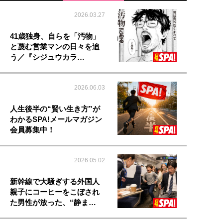
2026.03.27
41歳独身、自らを「汚物」
と蔑む営業マンの日々を追
う／『シジュウカラ…
2026.06.03
人生後半の“賢い生き方”が
わかるSPA!メールマガジン
会員募集中！
2026.05.02
新幹線で大騒ぎする外国人
親子にコーヒーをこぼされ
た男性が放った、“静ま…