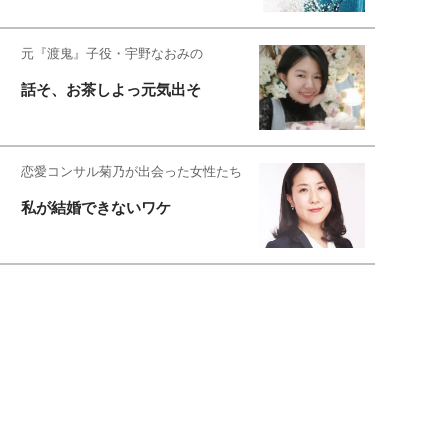
元『渡鬼』子役・宇野なおみの
話そ、お茶しよっ元気出そ
恋愛コンサル菊乃が出会った女性たち
私が結婚できないワケ
宇垣美里が映画への想いを綴る
宇垣美里の沼落ちシネマ
松本穂香が映画愛を語ります
銀幕ロンリーガール