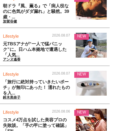
朝ドラ『風、薫る』で「病人役な
のに色気がダダ漏れ」と騒然。39
歳・...
加賀谷健
2026.08.07
Lifestyle
NEW
元TBSアナが“一人で猛パニッ
ク”に。日ハム本拠地で遭遇した
「人気...
アンヌ遙香
2026.08.07
Lifestyle
NEW
「旅行に絶対持っていきたいポー
チ」が無印にあった！ 濡れたもの
を入...
鈴木美奈子
2026.08.06
Lifestyle
NEW
コスメ4万点を試した美容プロの
失敗談。「手の甲に塗って確認」
「SN...