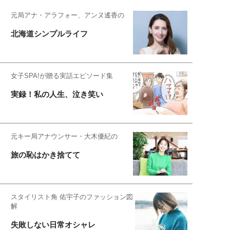
元局アナ・アラフォー、アンヌ遙香の
北海道シンプルライフ
女子SPA!が贈る実話エピソード集
実録！私の人生、泣き笑い
元キー局アナウンサー・大木優紀の
旅の恥はかき捨てて
スタイリスト角 佑宇子のファッション図
解
失敗しない日常オシャレ