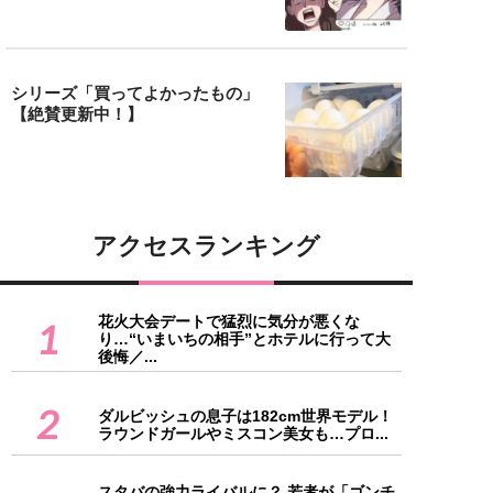
シリーズ「買ってよかったもの」
【絶賛更新中！】
アクセスランキング
花火大会デートで猛烈に気分が悪くな
1
り…“いまいちの相手”とホテルに行って大
後悔／...
2
ダルビッシュの息子は182cm世界モデル！
ラウンドガールやミスコン美女も…プロ...
スタバの強力ライバルに？ 若者が「ゴンチ