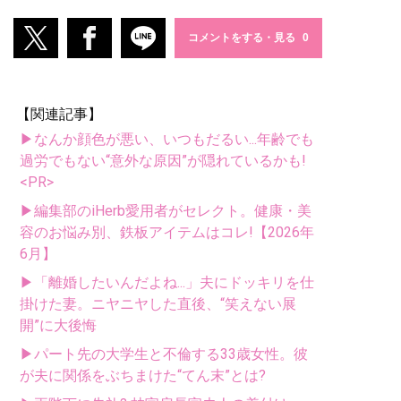
コメントをする・見る
【関連記事】
▶なんか顔色が悪い、いつもだるい...年齢でも
過労でもない“意外な原因”が隠れているかも!
<PR>
▶編集部のiHerb愛用者がセレクト。健康・美
容のお悩み別、鉄板アイテムはコレ!【2026年
6月】
▶「離婚したいんだよね...」夫にドッキリを仕
掛けた妻。ニヤニヤした直後、“笑えない展
開”に大後悔
▶パート先の大学生と不倫する33歳女性。彼
が夫に関係をぶちまけた“てん末”とは?