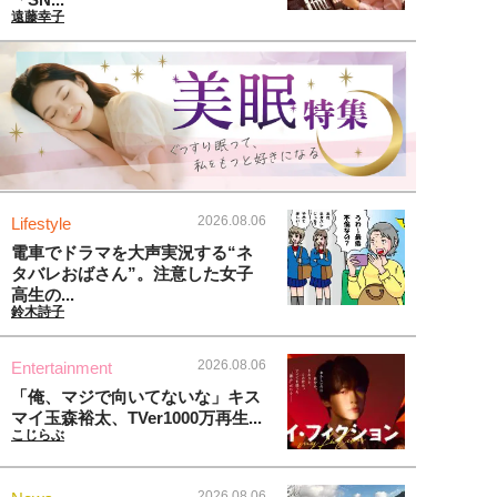
遠藤幸子
2026.08.06
Lifestyle
電車でドラマを大声実況する“ネ
タバレおばさん”。注意した女子
高生の...
鈴木詩子
2026.08.06
Entertainment
「俺、マジで向いてないな」キス
マイ玉森裕太、TVer1000万再生...
こじらぶ
2026.08.06