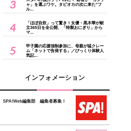
3
ャ」を選ぶワケ。タピオカの次に来た“フ
ル...
「ほぼ自炊」って驚き！女優・黒木華が献
4
立365日を全公開、「特製おにぎり」から
マ...
甲子園の応援強制参加に、母親が猛クレー
5
ム「ネットで告発する」／びっくり体験人
気記...
インフォメーション
SPA!Web編集部 編集者募集！