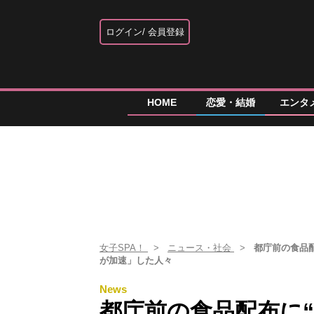
ログイン
会員登録
HOME
恋愛・結婚
エンタ
女子SPA！
ニュース・社会
都庁前の食品配
が加速」した人々
News
都庁前の食品配布に“