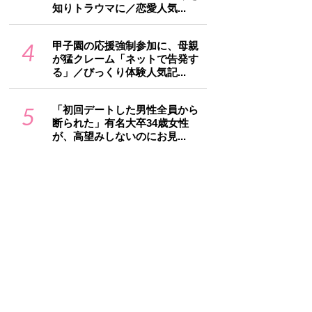
知りトラウマに／恋愛人気...
4
甲子園の応援強制参加に、母親
が猛クレーム「ネットで告発す
る」／びっくり体験人気記...
5
「初回デートした男性全員から
断られた」有名大卒34歳女性
が、高望みしないのにお見...