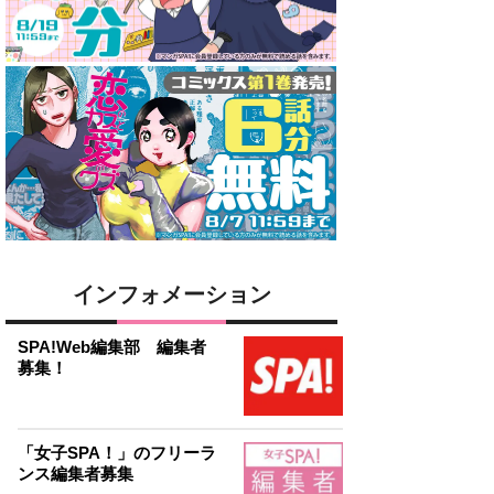
インフォメーション
SPA!Web編集部 編集者
募集！
「女子SPA！」のフリーラ
ンス編集者募集