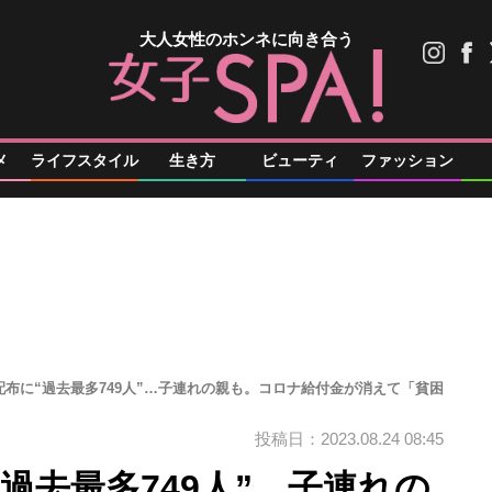
大人女性のホンネに向き合う
メ
ライフスタイル
生き方
ビューティ
ファッション
布に“過去最多749人”…子連れの親も。コロナ給付金が消えて「貧困
投稿日：2023.08.24 08:45
過去最多749人”…子連れの