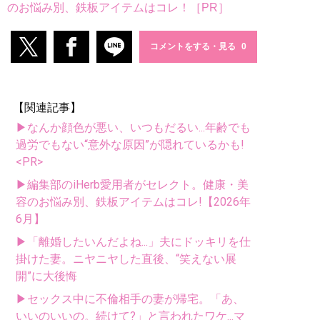
のお悩み別、鉄板アイテムはコレ！［PR］
コメントをする・見る
【関連記事】
▶なんか顔色が悪い、いつもだるい...年齢でも
過労でもない“意外な原因”が隠れているかも!
<PR>
▶編集部のiHerb愛用者がセレクト。健康・美
容のお悩み別、鉄板アイテムはコレ!【2026年
6月】
▶「離婚したいんだよね...」夫にドッキリを仕
掛けた妻。ニヤニヤした直後、“笑えない展
開”に大後悔
▶セックス中に不倫相手の妻が帰宅。「あ、
いいのいいの。続けて?」と言われたワケ...マ