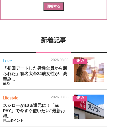
新着記事
2026.08.08
Love
NEW
「初回デートした男性全員から断
られた」有名大卒34歳女性が、高
望み...
菊乃
2026.08.08
Lifestyle
NEW
スシローが10％還元に！「au
PAY」で今すぐ使いたい“最新お
得...
井上ポイント