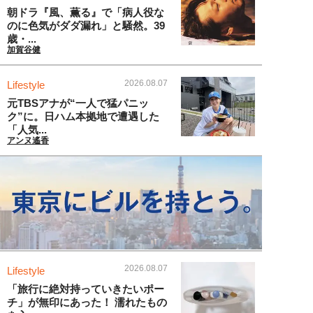
朝ドラ『風、薫る』で「病人役な
のに色気がダダ漏れ」と騒然。39
歳・...
加賀谷健
2026.08.07
Lifestyle
元TBSアナが“一人で猛パニッ
ク”に。日ハム本拠地で遭遇した
「人気...
アンヌ遙香
2026.08.07
Lifestyle
「旅行に絶対持っていきたいポー
チ」が無印にあった！ 濡れたもの