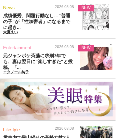
2026.08.08
News
NEW
成績優秀、問題行動なし…“普通
の子”が「性加害者」になるまで
に起き...
大夏えい
2026.08.08
Entertainment
NEW
元ジャンポケ斉藤に求刑7年で
も、妻は翌日に“楽しすぎた“と投
稿。「...
エタノール純子
2026.08.08
Lifestyle
電車内で登山帰りの高齢女性2人