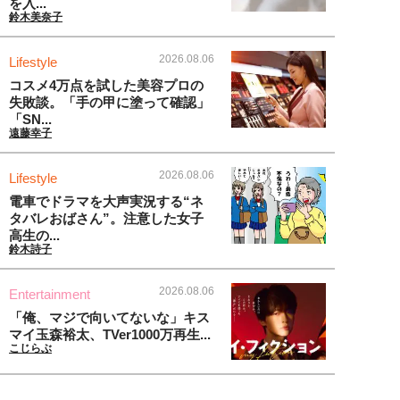
を入...
鈴木美奈子
2026.08.06
Lifestyle
コスメ4万点を試した美容プロの
失敗談。「手の甲に塗って確認」
「SN...
遠藤幸子
2026.08.06
Lifestyle
電車でドラマを大声実況する“ネ
タバレおばさん”。注意した女子
高生の...
鈴木詩子
2026.08.06
Entertainment
「俺、マジで向いてないな」キス
マイ玉森裕太、TVer1000万再生...
こじらぶ