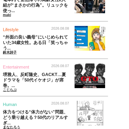
組が“まさかの行為”。リュックを
使っ...
maki
2026.08.08
Lifestyle
“外面の良い義母”にいじめられて
いた34歳女性。ある日「笑っちゃ
う...
鈴木詩子
2026.08.07
Entertainment
堺雅人、反町隆史、GACKT…夏
ドラマを「50代イケオジ」が席
巻。...
こじらぶ
2026.08.07
Human
体力をつける“体力がない”問題、
どう乗り越える？50代のリアルす
ぎ...
まなたろう