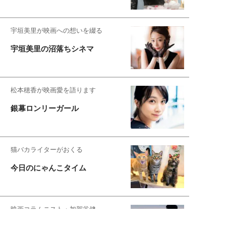
宇垣美里が映画への想いを綴る
宇垣美里の沼落ちシネマ
松本穂香が映画愛を語ります
銀幕ロンリーガール
猫バカライターがおくる
今日のにゃんこタイム
映画コラムニスト・加賀谷健