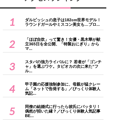
1
ダルビッシュの息子は182cm世界モデル！
ラウンドガールやミスコン美女も…プロ...
「ほぼ自炊」って驚き！女優・黒木華が献
2
立365日を全公開、「特製おにぎり」から
マ...
スタバの強力ライバルに？ 若者が「ゴンチ
3
ャ」を選ぶワケ。タピオカの次に来た“フ
ル...
甲子園の応援強制参加に、母親が猛クレー
4
ム「ネットで告発する」／びっくり体験人
気記...
同僚の結婚式に行ったら彼氏にバッタリ！
5
偶然が招いた縁？／びっくり体験人気記事
BE...