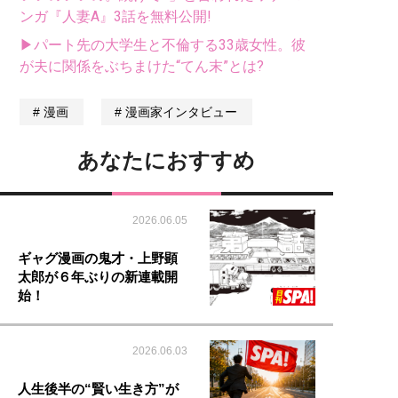
ンガ『人妻A』3話を無料公開!
▶パート先の大学生と不倫する33歳女性。彼
が夫に関係をぶちまけた“てん末”とは?
漫画
漫画家インタビュー
あなたにおすすめ
2026.06.05
ギャグ漫画の鬼才・上野顕
太郎が６年ぶりの新連載開
始！
2026.06.03
人生後半の“賢い生き方”が