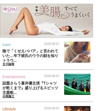
2026.08.07
Love
陰で「くせえババア」と言われて
いた…年下彼氏のウラの顔を知り
トラウ...
古川諭香
2026.08.07
Entertainment
話題さらう蒼井優主演『Tシャツ
が乾くまで』盛り上げるスピッツ
主題歌...
石黒隆之
2026.08.07
Lifestyle