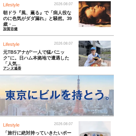
2026.08.07
Lifestyle
朝ドラ『風、薫る』で「病人役な
のに色気がダダ漏れ」と騒然。39
歳・...
加賀谷健
2026.08.07
Lifestyle
元TBSアナが“一人で猛パニッ
ク”に。日ハム本拠地で遭遇した
「人気...
アンヌ遙香
2026.08.07
Lifestyle
「旅行に絶対持っていきたいポー