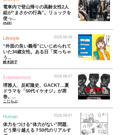
電車内で登山帰りの高齢女性2人
組が“まさかの行為”。リュックを
使っ...
maki
2026.08.08
Lifestyle
“外面の良い義母”にいじめられて
いた34歳女性。ある日「笑っちゃ
う...
鈴木詩子
2026.08.07
Entertainment
堺雅人、反町隆史、GACKT…夏
ドラマを「50代イケオジ」が席
巻。...
こじらぶ
2026.08.07
Human
体力をつける“体力がない”問題、
どう乗り越える？50代のリアルす