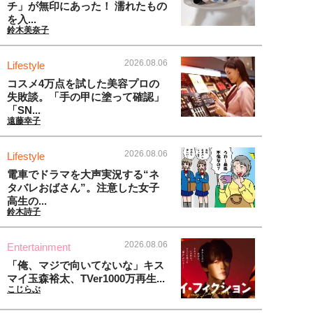
チ」が無印にあった！ 濡れたもの
を入...
鈴木美奈子
2026.08.06
Lifestyle
コスメ4万点を試した美容プロの
失敗談。「手の甲に塗って確認」
「SN...
遠藤幸子
2026.08.06
Lifestyle
電車でドラマを大声実況する“ネ
タバレおばさん”。注意した女子
高生の...
鈴木詩子
2026.08.06
Entertainment
「俺、マジで向いてないな」キス
マイ玉森裕太、TVer1000万再生...
こじらぶ