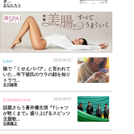
ぎ...
まなたろう
2026.08.07
Love
陰で「くせえババア」と言われて
いた…年下彼氏のウラの顔を知り
トラウ...
古川諭香
2026.08.07
Entertainment
話題さらう蒼井優主演『Tシャツ
が乾くまで』盛り上げるスピッツ
主題歌...
石黒隆之