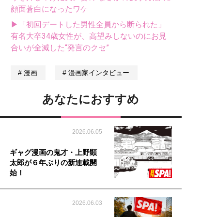
顔面蒼白になったワケ
▶「初回デートした男性全員から断られた」
有名大卒34歳女性が、高望みしないのにお見
合いが全滅した“発言のクセ”
漫画
漫画家インタビュー
あなたにおすすめ
2026.06.05
ギャグ漫画の鬼才・上野顕
太郎が６年ぶりの新連載開
始！
2026.06.03