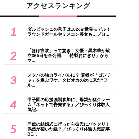
アクセスランキング
1
ダルビッシュの息子は182cm世界モデル！
ラウンドガールやミスコン美女も…プロ...
「ほぼ自炊」って驚き！女優・黒木華が献
2
立365日を全公開、「特製おにぎり」から
マ...
スタバの強力ライバルに？ 若者が「ゴンチ
3
ャ」を選ぶワケ。タピオカの次に来た“フ
ル...
甲子園の応援強制参加に、母親が猛クレー
4
ム「ネットで告発する」／びっくり体験人
気記...
同僚の結婚式に行ったら彼氏にバッタリ！
5
偶然が招いた縁？／びっくり体験人気記事
BE...