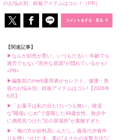
のお悩み別、鉄板アイテムはコレ！［PR］
コメントをする・見る
【関連記事】
▶なんか顔色が悪い、いつもだるい...年齢でも
過労でもない“意外な原因”が隠れているかも!
<PR>
▶編集部のiHerb愛用者がセレクト。健康・美
容のお悩み別、鉄板アイテムはコレ!【2026年
6月】
▶「お菓子は私の分だけいつも無い」陰湿
な“職場いじめ”で退職した44歳女性。散歩中
に偶然見つけた“次の居場所”が素敵すぎた
▶「俺の方が給料高いんだし」義母の夕食作
りを押しつけた夫。妻の“まさかの反撃方法”に