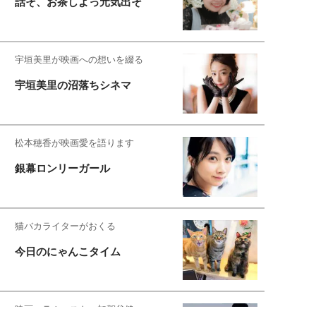
話そ、お茶しよっ元気出そ
宇垣美里が映画への想いを綴る
宇垣美里の沼落ちシネマ
松本穂香が映画愛を語ります
銀幕ロンリーガール
猫バカライターがおくる
今日のにゃんこタイム
映画コラムニスト・加賀谷健