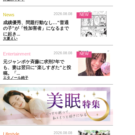
2026.08.08
News
NEW
成績優秀、問題行動なし…“普通
の子”が「性加害者」になるまで
に起き...
大夏えい
2026.08.08
Entertainment
NEW
元ジャンポケ斉藤に求刑7年で
も、妻は翌日に“楽しすぎた“と投
稿。「...
エタノール純子
2026.08.08
Lifestyle