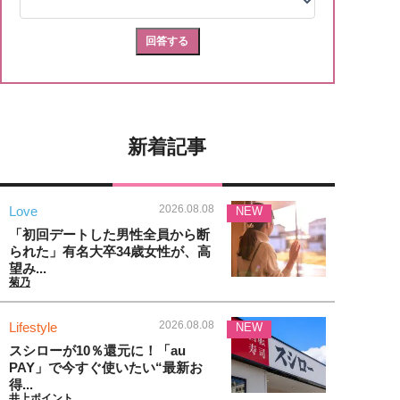
新着記事
2026.08.08
Love
NEW
「初回デートした男性全員から断
られた」有名大卒34歳女性が、高
望み...
菊乃
2026.08.08
Lifestyle
NEW
スシローが10％還元に！「au
PAY」で今すぐ使いたい“最新お
得...
井上ポイント