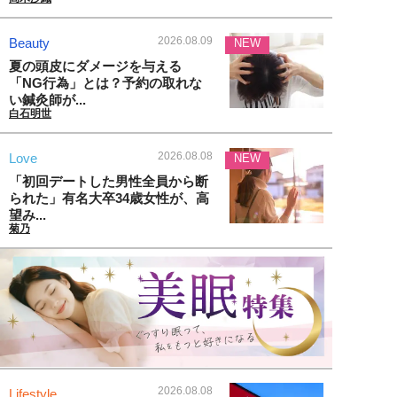
2026.08.09
Beauty
NEW
夏の頭皮にダメージを与える
「NG行為」とは？予約の取れな
い鍼灸師が...
白石明世
2026.08.08
Love
NEW
「初回デートした男性全員から断
られた」有名大卒34歳女性が、高
望み...
菊乃
2026.08.08
Lifestyle