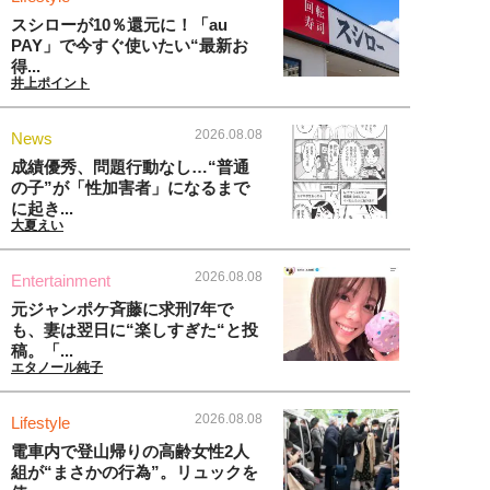
スシローが10％還元に！「au
PAY」で今すぐ使いたい“最新お
得...
井上ポイント
2026.08.08
News
成績優秀、問題行動なし…“普通
の子”が「性加害者」になるまで
に起き...
大夏えい
2026.08.08
Entertainment
元ジャンポケ斉藤に求刑7年で
も、妻は翌日に“楽しすぎた“と投
稿。「...
エタノール純子
2026.08.08
Lifestyle
電車内で登山帰りの高齢女性2人
組が“まさかの行為”。リュックを