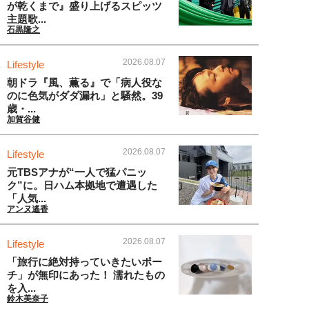
が乾くまで』盛り上げるスピッツ
主題歌...
石黒隆之
2026.08.07
Lifestyle
朝ドラ『風、薫る』で「病人役な
のに色気がダダ漏れ」と騒然。39
歳・...
加賀谷健
2026.08.07
Lifestyle
元TBSアナが“一人で猛パニッ
ク”に。日ハム本拠地で遭遇した
「人気...
アンヌ遙香
2026.08.07
Lifestyle
「旅行に絶対持っていきたいポー
チ」が無印にあった！ 濡れたもの
を入...
鈴木美奈子