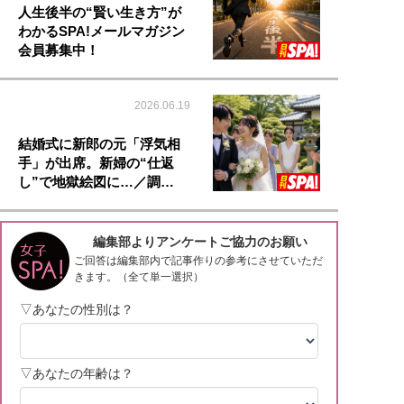
人生後半の“賢い生き方”が
わかるSPA!メールマガジン
会員募集中！
2026.06.19
結婚式に新郎の元「浮気相
手」が出席。新婦の“仕返
し”で地獄絵図に…／調…