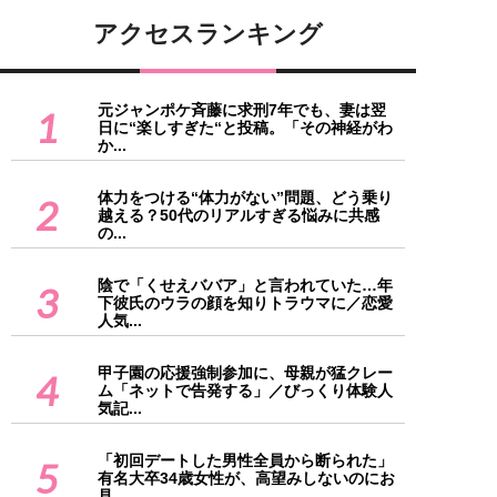
アクセスランキング
元ジャンポケ斉藤に求刑7年でも、妻は翌
1
日に“楽しすぎた“と投稿。「その神経がわ
か...
体力をつける“体力がない”問題、どう乗り
2
越える？50代のリアルすぎる悩みに共感
の...
陰で「くせえババア」と言われていた…年
3
下彼氏のウラの顔を知りトラウマに／恋愛
人気...
甲子園の応援強制参加に、母親が猛クレー
4
ム「ネットで告発する」／びっくり体験人
気記...
「初回デートした男性全員から断られた」
5
有名大卒34歳女性が、高望みしないのにお
見...