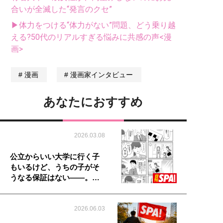
合いが全滅した“発言のクセ”
▶体力をつける“体力がない”問題、どう乗り越
える?50代のリアルすぎる悩みに共感の声<漫
画>
漫画
漫画家インタビュー
あなたにおすすめ
2026.03.08
公立からいい大学に行く子
もいるけど、うちの子がそ
うなる保証はない――。…
2026.06.03