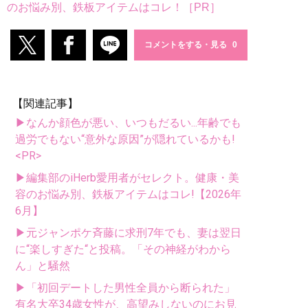
のお悩み別、鉄板アイテムはコレ！［PR］
コメントをする・見る
【関連記事】
▶なんか顔色が悪い、いつもだるい...年齢でも
過労でもない“意外な原因”が隠れているかも!
<PR>
▶編集部のiHerb愛用者がセレクト。健康・美
容のお悩み別、鉄板アイテムはコレ!【2026年
6月】
▶元ジャンポケ斉藤に求刑7年でも、妻は翌日
に“楽しすぎた“と投稿。「その神経がわから
ん」と騒然
▶「初回デートした男性全員から断られた」
有名大卒34歳女性が、高望みしないのにお見