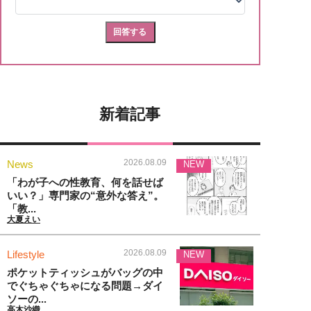
新着記事
2026.08.09
News
NEW
「わが子への性教育、何を話せば
いい？」専門家の“意外な答え”。
「教...
大夏えい
2026.08.09
Lifestyle
NEW
ポケットティッシュがバッグの中
でぐちゃぐちゃになる問題→ダイ
ソーの...
高木沙織