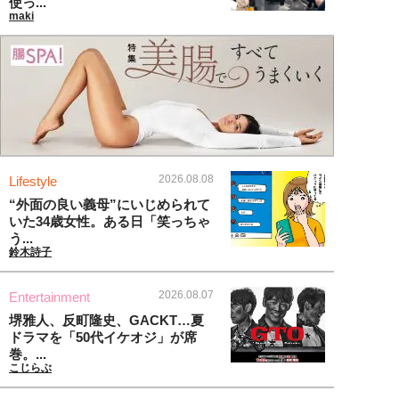
使っ...
maki
2026.08.08
Lifestyle
“外面の良い義母”にいじめられて
いた34歳女性。ある日「笑っちゃ
う...
鈴木詩子
2026.08.07
Entertainment
堺雅人、反町隆史、GACKT…夏
ドラマを「50代イケオジ」が席
巻。...
こじらぶ