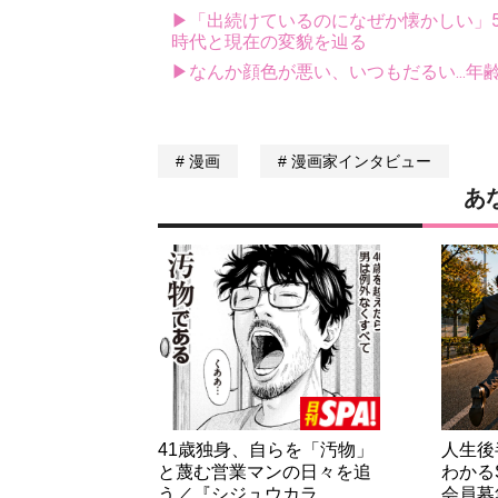
▶「出続けているのになぜか懐かしい」5
時代と現在の変貌を辿る
▶なんか顔色が悪い、いつもだるい...年
漫画
漫画家インタビュー
あ
41歳独身、自らを「汚物」
人生後
と蔑む営業マンの日々を追
わかる
う／『シジュウカラ…
会員募