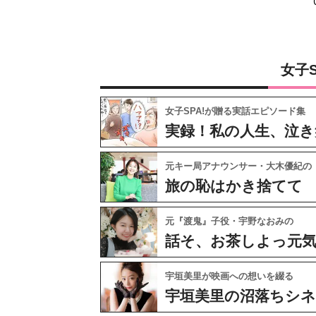
女子
女子SPA!が贈る実話エピソード集
実録！私の人生、泣き
元キー局アナウンサー・大木優紀の
旅の恥はかき捨てて
元『渡鬼』子役・宇野なおみの
話そ、お茶しよっ元
宇垣美里が映画への想いを綴る
宇垣美里の沼落ちシ