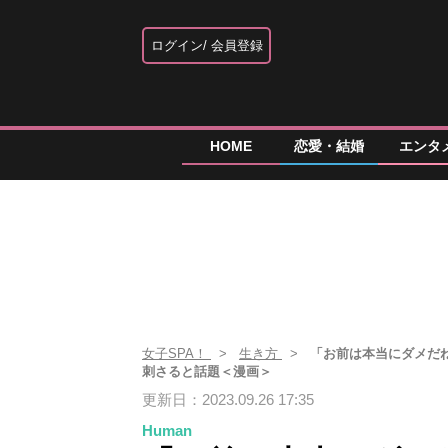
ログイン
会員登録
HOME
恋愛・結婚
エンタ
女子SPA！
生き方
「お前は本当にダメだ
刺さると話題＜漫画＞
更新日：2023.09.26 17:35
Human