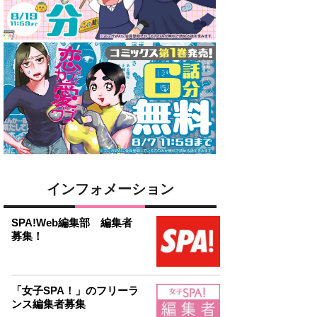
インフォメーション
SPA!Web編集部 編集者
募集！
「女子SPA！」のフリーラ
ンス編集者募集