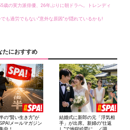
5歳の実力派俳優、26年ぶりに朝ドラへ。トレンディ
齢でも過労でもない“意外な原因”が隠れているかも!
なたにおすすめ
半の“賢い生き方”が
結婚式に新郎の元「浮気相
SPA!メールマガジン
手」が出席。新婦の“仕返
集中！
し”で地獄絵図に…／調…