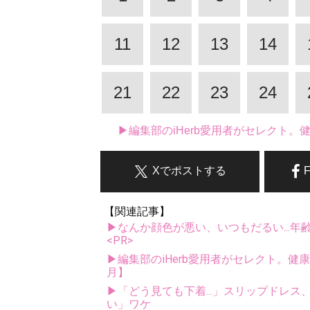
11
12
13
14
21
22
23
24
▶編集部のiHerb愛用者がセレクト
Xでポストする
【関連記事】
▶なんか顔色が悪い、いつもだるい...年
<PR>
▶編集部のiHerb愛用者がセレクト。健
月】
▶「どう見ても下着...」スリップドレ
い」ワケ