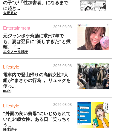
の子”が「性加害者」になるまで
に起き...
大夏えい
2026.08.08
Entertainment
元ジャンポケ斉藤に求刑7年で
も、妻は翌日に“楽しすぎた“と投
稿。「...
エタノール純子
2026.08.08
Lifestyle
電車内で登山帰りの高齢女性2人
組が“まさかの行為”。リュックを
使っ...
maki
2026.08.08
Lifestyle
“外面の良い義母”にいじめられて
いた34歳女性。ある日「笑っちゃ
う...
鈴木詩子