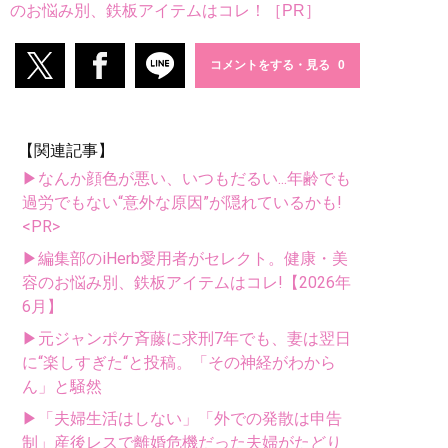
のお悩み別、鉄板アイテムはコレ！［PR］
コメントをする・見る
【関連記事】
▶なんか顔色が悪い、いつもだるい...年齢でも
過労でもない“意外な原因”が隠れているかも!
<PR>
▶編集部のiHerb愛用者がセレクト。健康・美
容のお悩み別、鉄板アイテムはコレ!【2026年
6月】
▶元ジャンポケ斉藤に求刑7年でも、妻は翌日
に“楽しすぎた“と投稿。「その神経がわから
ん」と騒然
▶「夫婦生活はしない」「外での発散は申告
制」産後レスで離婚危機だった夫婦がたどり