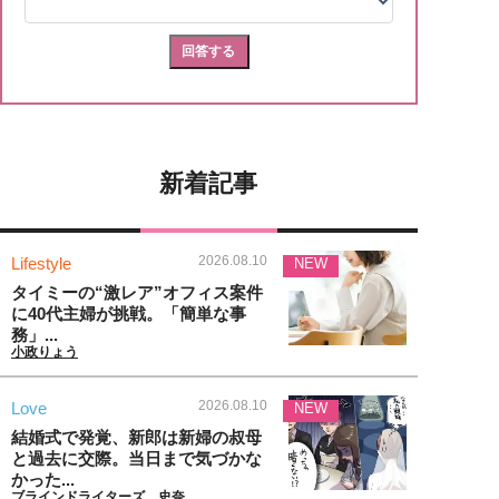
新着記事
2026.08.10
Lifestyle
NEW
タイミーの“激レア”オフィス案件
に40代主婦が挑戦。「簡単な事
務」...
小政りょう
2026.08.10
Love
NEW
結婚式で発覚、新郎は新婦の叔母
と過去に交際。当日まで気づかな
かった...
ブラインドライターズ 史奈