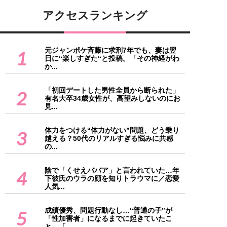
アクセスランキング
元ジャンポケ斉藤に求刑7年でも、妻は翌
1
日に“楽しすぎた“と投稿。「その神経がわ
か...
「初回デートした男性全員から断られた」
2
有名大卒34歳女性が、高望みしないのにお
見...
体力をつける“体力がない”問題、どう乗り
3
越える？50代のリアルすぎる悩みに共感
の...
陰で「くせえババア」と言われていた…年
4
下彼氏のウラの顔を知りトラウマに／恋愛
人気...
成績優秀、問題行動なし…“普通の子”が
5
「性加害者」になるまでに起きていたこ
と。「...