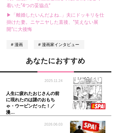
着いた“4つの妥協点”
▶「離婚したいんだよね...」夫にドッキリを仕
掛けた妻。ニヤニヤした直後、“笑えない展
開”に大後悔
漫画
漫画家インタビュー
あなたにおすすめ
2025.11.24
人生に疲れたおじさんの前
に現れたのは謎のおもち
ゃ・ウーピンだった！／
漫…
2026.06.03