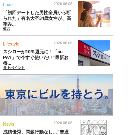
2026.08.08
Love
「初回デートした男性全員から断
られた」有名大卒34歳女性が、高
望み...
菊乃
2026.08.08
Lifestyle
スシローが10％還元に！「au
PAY」で今すぐ使いたい“最新お
得...
井上ポイント
2026.08.08
News
成績優秀、問題行動なし…“普通