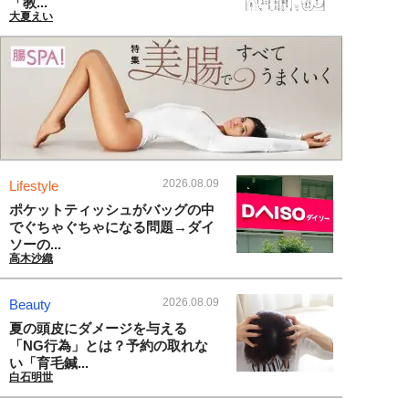
「教...
大夏えい
2026.08.09
Lifestyle
ポケットティッシュがバッグの中
でぐちゃぐちゃになる問題→ダイ
ソーの...
高木沙織
2026.08.09
Beauty
夏の頭皮にダメージを与える
「NG行為」とは？予約の取れな
い「育毛鍼...
白石明世