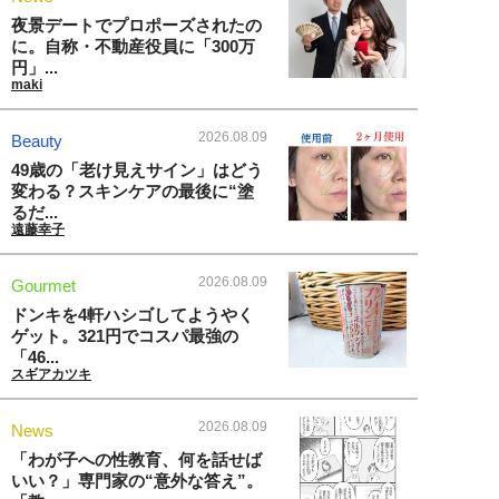
夜景デートでプロポーズされたの
に。自称・不動産役員に「300万
円」...
maki
2026.08.09
Beauty
49歳の「老け見えサイン」はどう
変わる？スキンケアの最後に“塗
るだ...
遠藤幸子
2026.08.09
Gourmet
ドンキを4軒ハシゴしてようやく
ゲット。321円でコスパ最強の
「46...
スギアカツキ
2026.08.09
News
「わが子への性教育、何を話せば
いい？」専門家の“意外な答え”。