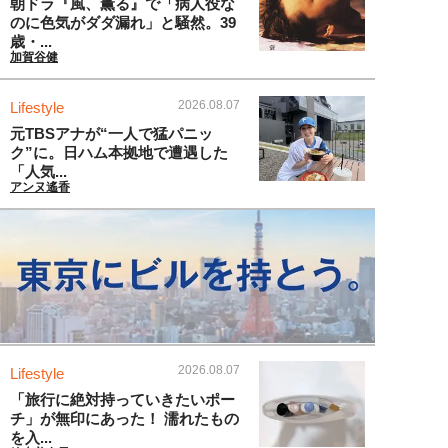
朝ドラ『風、薫る』で「病人役な
のに色気がダダ漏れ」と騒然。39
歳・...
加賀谷健
2026.08.07
Lifestyle
元TBSアナが“一人で猛パニッ
ク”に。日ハム本拠地で遭遇した
「人気...
アンヌ遙香
2026.08.07
Lifestyle
「旅行に絶対持っていきたいポー
チ」が無印にあった！ 濡れたもの
を入...