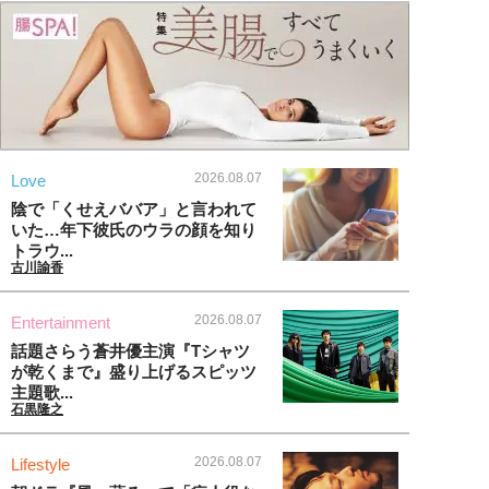
2026.08.07
Love
陰で「くせえババア」と言われて
いた…年下彼氏のウラの顔を知り
トラウ...
古川諭香
2026.08.07
Entertainment
話題さらう蒼井優主演『Tシャツ
が乾くまで』盛り上げるスピッツ
主題歌...
石黒隆之
2026.08.07
Lifestyle