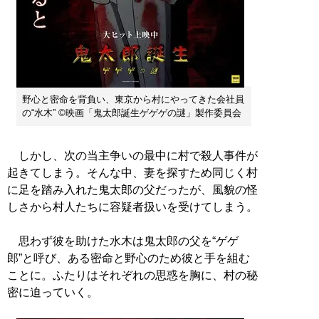
野心と密命を背負い、東京から村にやってきた会社員
の“水木” ©映画「鬼太郎誕生ゲゲゲの謎」製作委員会
しかし、次の当主争いの最中に村で殺人事件が
起きてしまう。そんな中、妻を探すため同じく村
に足を踏み入れた鬼太郎の父だったが、風貌の怪
しさから村人たちに容疑者扱いを受けてしまう。
思わず彼を助けた水木は鬼太郎の父を“ゲゲ
郎”と呼び、ある密命と野心のため彼と手を組む
ことに。ふたりはそれぞれの思惑を胸に、村の秘
密に迫っていく。