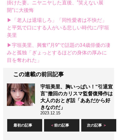
掛けた妻。ニヤニヤした直後、“笑えない展
開”に大後悔
▶「老人は退場しろ」「同性愛者は不快だ」
と平気で口にする人がいる悲しい時代に/宇垣
美里
▶宇垣美里、興奮!“月9”で話題の34歳俳優の凄
みと孤独「ぎょっとするほどの身体の厚みに
目を奪われた」
この連載の前回記事
宇垣美里、胸いっぱい！“引退宣
言”撤回のカリスマ監督復帰作は
大人のおとぎ話「ああだから好
きなのだ」
2023.12.15
最初の記事
前の記事
次の記事