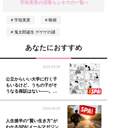
宇垣美里の沼落ちシネマの一覧へ
宇垣美里
映画
鬼太郎誕生 ゲゲゲの謎
あなたにおすすめ
2026.03.08
公立からいい大学に行く子
もいるけど、うちの子がそ
うなる保証はない――。…
2026.06.03
人生後半の“賢い生き方”が
わかるSPA!メールマガジン