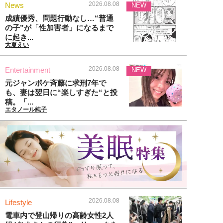
2026.08.08
News
NEW
成績優秀、問題行動なし…“普通
の子”が「性加害者」になるまで
に起き...
大夏えい
2026.08.08
Entertainment
NEW
元ジャンポケ斉藤に求刑7年で
も、妻は翌日に“楽しすぎた“と投
稿。「...
エタノール純子
2026.08.08
Lifestyle
電車内で登山帰りの高齢女性2人