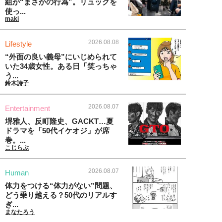
組が“まさかの行為”。リュックを
使っ...
maki
2026.08.08
Lifestyle
“外面の良い義母”にいじめられて
いた34歳女性。ある日「笑っちゃ
う...
鈴木詩子
2026.08.07
Entertainment
堺雅人、反町隆史、GACKT…夏
ドラマを「50代イケオジ」が席
巻。...
こじらぶ
2026.08.07
Human
体力をつける“体力がない”問題、
どう乗り越える？50代のリアルす
ぎ...
まなたろう