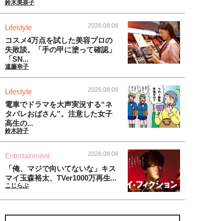
鈴木美奈子
2026.08.06
Lifestyle
コスメ4万点を試した美容プロの
失敗談。「手の甲に塗って確認」
「SN...
遠藤幸子
2026.08.06
Lifestyle
電車でドラマを大声実況する“ネ
タバレおばさん”。注意した女子
高生の...
鈴木詩子
2026.08.06
Entertainment
「俺、マジで向いてないな」キス
マイ玉森裕太、TVer1000万再生...
こじらぶ