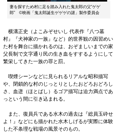
妻を探すため村に足を踏み入れた鬼太郎の父“ゲゲ
郎” ©映画「鬼太郎誕生ゲゲゲの謎」製作委員会
横溝正史（よこみぞせいし 代表作『八つ墓
村』『犬神家の一族』など）的世界観の因習めい
た村を舞台に描かれるのは、おぞましいまでの家
父長制で文字通り民の生き血をすするようにして
繁栄してきた一族の罪と罰。
喫煙シーンなどに見られるリアルな昭和描写
や、閉鎖的な村のじっとりとしたおどろおどろし
さ、血迸（ほとばし）るゴア描写は迫力満点であ
っという間に引き込まれる。
また、復員兵である水木の過去は『総員玉砕せ
よ！』などにも描かれた水木しげるが実際に体験
した不条理な戦場の風景そのもの。