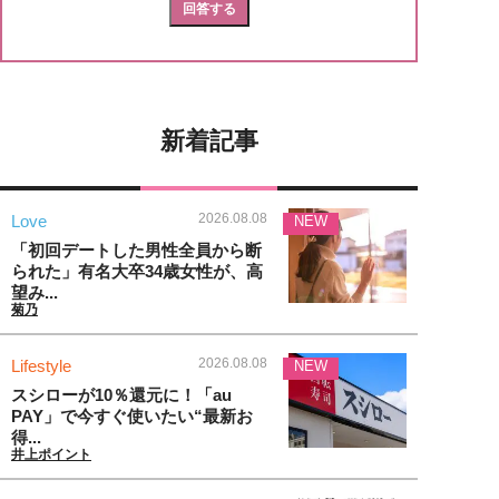
新着記事
2026.08.08
Love
NEW
「初回デートした男性全員から断
られた」有名大卒34歳女性が、高
望み...
菊乃
2026.08.08
Lifestyle
NEW
スシローが10％還元に！「au
PAY」で今すぐ使いたい“最新お
得...
井上ポイント