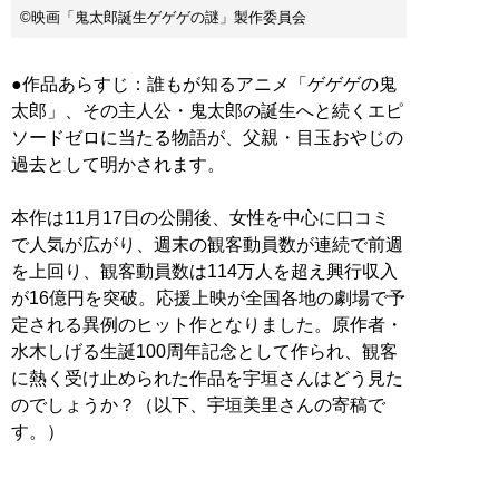
©映画「鬼太郎誕生ゲゲゲの謎」製作委員会
●作品あらすじ：誰もが知るアニメ「ゲゲゲの鬼
太郎」、その主人公・鬼太郎の誕生へと続くエピ
ソードゼロに当たる物語が、父親・目玉おやじの
過去として明かされます。
本作は11月17日の公開後、女性を中心に口コミ
で人気が広がり、週末の観客動員数が連続で前週
を上回り、観客動員数は114万人を超え興行収入
が16億円を突破。応援上映が全国各地の劇場で予
定される異例のヒット作となりました。原作者・
水木しげる生誕100周年記念として作られ、観客
に熱く受け止められた作品を宇垣さんはどう見た
のでしょうか？（以下、宇垣美里さんの寄稿で
す。）