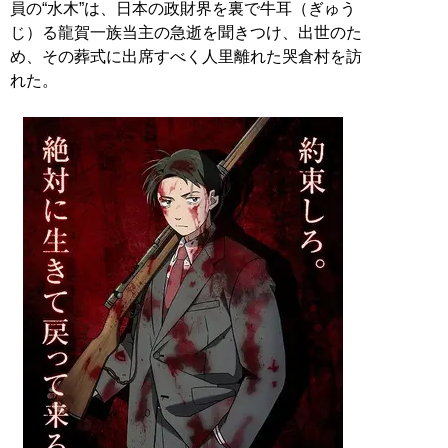
員の“水木”は、日本の政財界を裏で牛耳（ぎゅう
じ）る龍賀一族当主の急逝を聞きつけ、出世のた
め、その葬式に出席すべく人里離れた哭倉村を訪
れた。