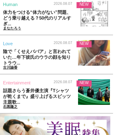
2026.08.07
Human
NEW
体力をつける“体力がない”問題、
どう乗り越える？50代のリアルす
ぎ...
まなたろう
2026.08.07
Love
NEW
陰で「くせえババア」と言われて
いた…年下彼氏のウラの顔を知り
トラウ...
古川諭香
2026.08.07
Entertainment
NEW
話題さらう蒼井優主演『Tシャツ
が乾くまで』盛り上げるスピッツ
主題歌...
石黒隆之