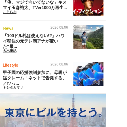
「俺、マジで向いてないな」キス
マイ玉森裕太、TVer1000万再生...
こじらぶ
2026.08.06
News
「100ドル札は使えない!?」ハワ
イ移住の元テレ朝アナが驚い
た“最...
大木優紀
2026.08.06
Lifestyle
甲子園の応援強制参加に、母親が
猛クレーム「ネットで告発する」
／びっ...
トシタカマサ