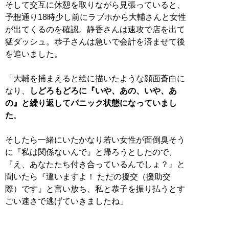
そして交互に休憩を取りながら見張っていると、
予想通り18時少し前にラブホから大輔さんと女性
が出てくるのを確認。静香さんは速攻で店を出て
猛ダッシュ。恭子さんは急いで会計を済ませて後
を追いました。
「大輔を捕まえると絵に描いたような顔面蒼白に
なり、
しどろもどろに『いや、あの、いや、あ
の』と繰り返してパニック状態になっていまし
た
。
そしたら一緒にいたかなり若い女性が面倒臭そう
に『私は関係ないんで』と帰ろうとしたので、
『え、あなたたち付き合っているんでしょ？』と
聞いたら『違いますよ！ ただの援交（援助交
際）です』と言い放ち、私と恭子を振り払うとす
ごい速さで逃げていきましたね」