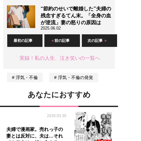
“節約のせいで離婚した”夫婦の
残念すぎるてん末。「全身の血
が逆流」妻の怒りの原因は
2025.06.02
最初の記事
前の記事
次の記事
実録！私の人生、泣き笑いの一覧へ
浮気・不倫
浮気・不倫の発覚
あなたにおすすめ
2026.03.30
夫婦で漫画家。売れっ子の
妻とは反対に、夫は…それ