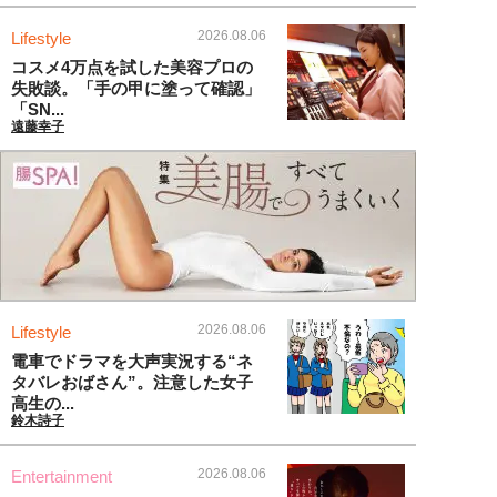
2026.08.06
Lifestyle
コスメ4万点を試した美容プロの
失敗談。「手の甲に塗って確認」
「SN...
遠藤幸子
2026.08.06
Lifestyle
電車でドラマを大声実況する“ネ
タバレおばさん”。注意した女子
高生の...
鈴木詩子
2026.08.06
Entertainment