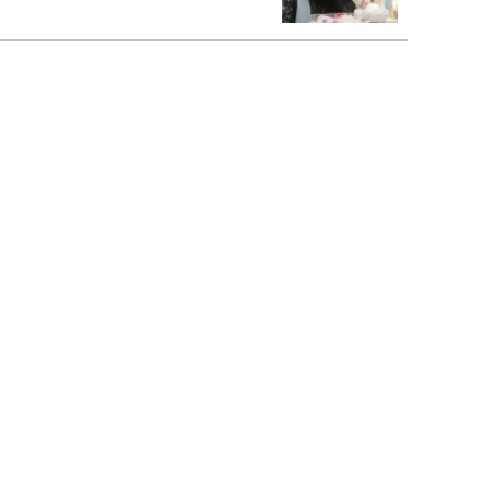
恋愛コンサル菊乃が出会った女性たち
私が結婚できないワケ
宇垣美里が映画への想いを綴る
宇垣美里の沼落ちシネマ
松本穂香が映画愛を語ります
銀幕ロンリーガール
猫バカライターがおくる