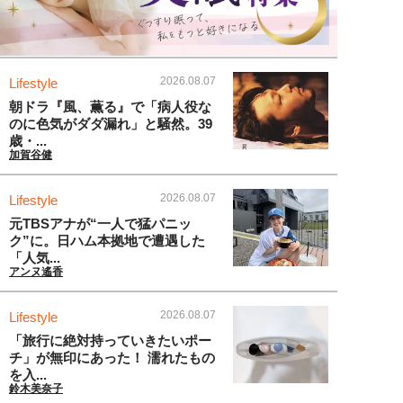
2026.08.07
Lifestyle
朝ドラ『風、薫る』で「病人役な
のに色気がダダ漏れ」と騒然。39
歳・...
加賀谷健
2026.08.07
Lifestyle
元TBSアナが“一人で猛パニッ
ク”に。日ハム本拠地で遭遇した
「人気...
アンヌ遙香
2026.08.07
Lifestyle
「旅行に絶対持っていきたいポー
チ」が無印にあった！ 濡れたもの
を入...
鈴木美奈子