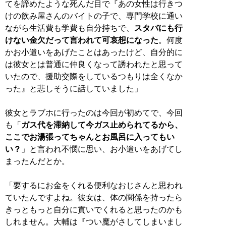
てを諦めたような死んだ目で『あの女性は行きつ
けの飲み屋さんのバイトの子で、専門学校に通い
ながら生活費も学費も自分持ちで、
スタバにも行
けない金欠だって言われて可哀想になった
。何度
かお小遣いをあげたことはあったけど、自分的に
は彼女とは普通に仲良くなって誘われたと思って
いたので、援助交際をしているつもりは全くなか
った』と悲しそうに話していました」
彼女とラブホに行ったのは今回が初めてで、今回
も「
ガス代を滞納して今ガス止められてるから、
ここでお湯張ってちゃんとお風呂に入ってもい
い？
」と言われ不憫に思い、お小遣いをあげてし
まったんだとか。
「要するにお金をくれる便利なおじさんと思われ
ていたんですよね。彼女は、体の関係を持ったら
きっともっと自分に貢いでくれると思ったのかも
しれません。大輔は『つい魔がさしてしまいまし