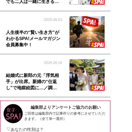
でも二人は一緒に生きる…
2026.06.03
人生後半の“賢い生き方”が
わかるSPA!メールマガジン
会員募集中！
2026.06.19
結婚式に新郎の元「浮気相
手」が出席。新婦の“仕返
し”で地獄絵図に…／調…