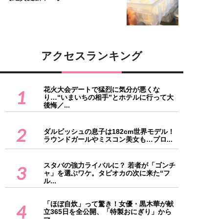
アクセスランキング
花火大会デートで猛烈に気分が悪くな
1
り…“いまいちの相手”とホテルに行って大
後悔／...
2
ダルビッシュの息子は182cm世界モデル！
ラウンドガールやミスコン美女も…プロ...
スタバの強力ライバルに？ 若者が「ゴンチ
3
ャ」を選ぶワケ。タピオカの次に来た“フ
ル...
「ほぼ自炊」って驚き！女優・黒木華が献
4
立365日を全公開、「特製おにぎり」から