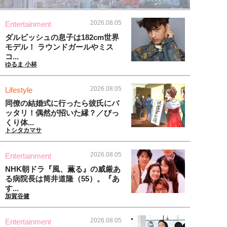
2026.08.05
Entertainment
ダルビッシュの息子は182cm世界
モデル！ ラウンドガールやミス
コ...
ゆるま 小林
2026.08.05
Lifestyle
同僚の結婚式に行ったら彼氏にバ
ッタリ！偶然が招いた縁？／びっ
くり体...
トシタカマサ
2026.08.05
Entertainment
NHK朝ドラ『風、薫る』の威厳あ
る病院長は筒井道隆（55）。『あ
す...
加賀谷健
2026.08.05
Entertainment