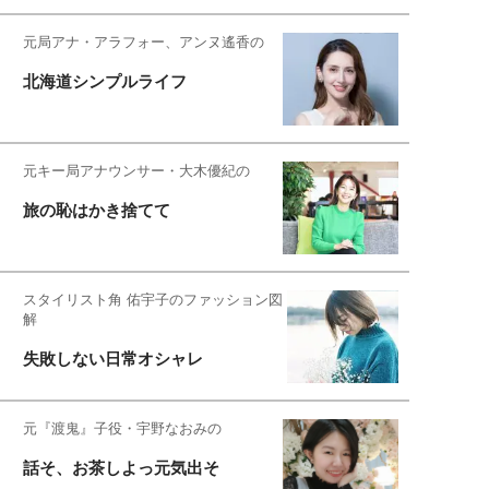
元局アナ・アラフォー、アンヌ遙香の
北海道シンプルライフ
元キー局アナウンサー・大木優紀の
旅の恥はかき捨てて
スタイリスト角 佑宇子のファッション図
解
失敗しない日常オシャレ
元『渡鬼』子役・宇野なおみの
話そ、お茶しよっ元気出そ