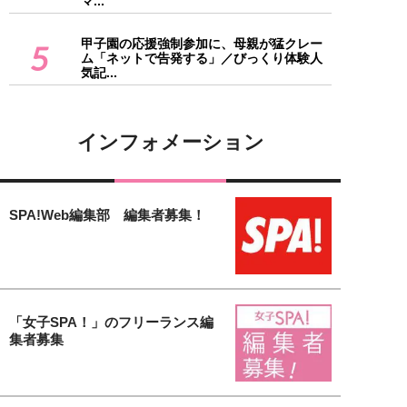
マ...
甲子園の応援強制参加に、母親が猛クレー
5
ム「ネットで告発する」／びっくり体験人
気記...
インフォメーション
SPA!Web編集部 編集者募集！
「女子SPA！」のフリーランス編
集者募集