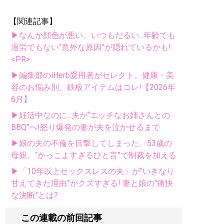
【関連記事】
▶なんか顔色が悪い、いつもだるい...年齢でも
過労でもない“意外な原因”が隠れているかも!
<PR>
▶編集部のiHerb愛用者がセレクト。健康・美
容のお悩み別、鉄板アイテムはコレ!【2026年
6月】
▶妊活中なのに...夫が“エッチなお姉さんとの
BBQ”へ!怒り爆発の妻が夫を泣かせるまで
▶娘の夫の不倫を目撃してしまった、53歳の
母親。“かっこよすぎるひと言”で制裁を加える
▶「10年以上セックスレスの夫」が“いきなり
甘えてきた理由”がクズすぎる! 妻と娘の“痛快
な決断”とは?
この連載の前回記事