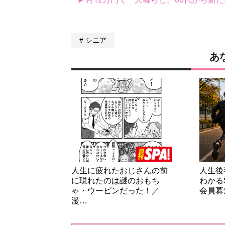
シニア
あ
人生に疲れたおじさんの前
人生後
に現れたのは謎のおもち
わかる
ゃ・ウーピンだった！／
会員募
漫…