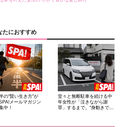
なたにおすすめ
半の“賢い生き方”が
堂々と無断駐車を続ける中
SPA!メールマガジン
年女性が「泣きながら謝
集中！
罪」するまで。“身動きで…