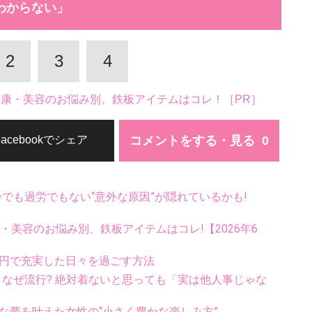
わからない」
2
3
4
。健康・美容のお悩み別、鉄板アイテムはコレ！［PR］
コメントをする・見る
Facebookでシェア
齢でも過労でもない“意外な原因”が隠れているかも!
康・美容のお悩み別、鉄板アイテムはコレ!【2026年6
万円で充実した日々を過ごす方法
ス、なぜ流行? 絶対着ないと思っても「実は他人事じゃな
たな夢を叶えた女性の“小さく豊かな楽しみ方”