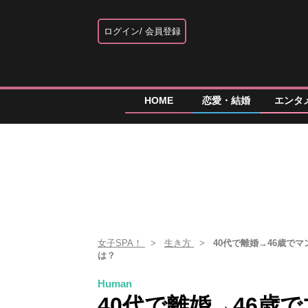
ログイン
会員登録
HOME
恋愛・結婚
エンタ
女子SPA！
生き方
40代で離婚→46歳で
は？
Human
40代で離婚→46歳