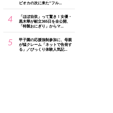
ピオカの次に来た“フル...
4
「ほぼ自炊」って驚き！女優・
黒木華が献立365日を全公開、
「特製おにぎり」からマ...
5
甲子園の応援強制参加に、母親
が猛クレーム「ネットで告発す
る」／びっくり体験人気記...