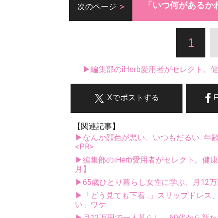
「いつ何があるか
次のページ
1
▶編集部のiHerb愛用者がセレクト
Xでポストする
【関連記事】
▶なんか顔色が悪い、いつもだるい...年
<PR>
▶編集部のiHerb愛用者がセレクト。健
月】
▶65歳ひとり暮らし女性に学ぶ、月12
▶「どう見ても下着...」スリップドレ
い」ワケ
▶月12万円で一人暮らし。60代から新