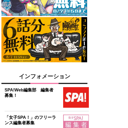
インフォメーション
SPA!Web編集部 編集者
募集！
「女子SPA！」のフリーラ
ンス編集者募集