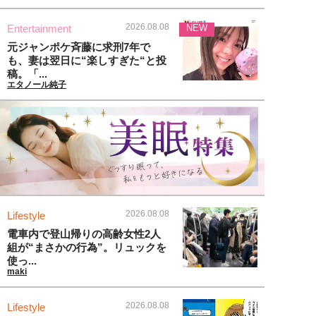
2026.08.08
Entertainment
NEW
元ジャンポケ斉藤に求刑7年で
も、妻は翌日に“楽しすぎた“と投
稿。「...
エタノール純子
2026.08.08
Lifestyle
電車内で登山帰りの高齢女性2人
組が“まさかの行為”。リュックを
使っ...
maki
2026.08.08
Lifestyle