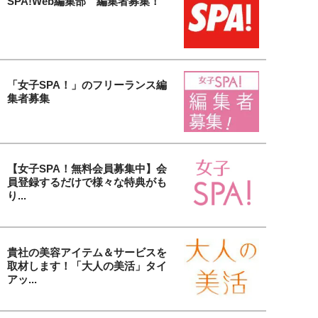
SPA!Web編集部 編集者募集！
「女子SPA！」のフリーランス編
集者募集
【女子SPA！無料会員募集中】会
員登録するだけで様々な特典がも
り...
貴社の美容アイテム＆サービスを
取材します！「大人の美活」タイ
アッ...