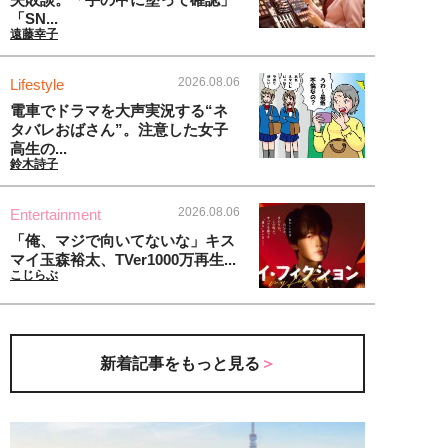
「SN...
遠藤幸子
2026.08.06
Lifestyle
電車でドラマを大声実況する“ネ
タバレおばさん”。注意した女子
高生の...
鈴木詩子
2026.08.06
Entertainment
「俺、マジで向いてないな」キス
マイ玉森裕太、TVer1000万再生...
こじらぶ
新着記事をもっと見る