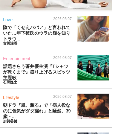
2026.08.07
Love
陰で「くせえババア」と言われて
いた…年下彼氏のウラの顔を知り
トラウ...
古川諭香
2026.08.07
Entertainment
話題さらう蒼井優主演『Tシャツ
が乾くまで』盛り上げるスピッツ
主題歌...
石黒隆之
2026.08.07
Lifestyle
朝ドラ『風、薫る』で「病人役な
のに色気がダダ漏れ」と騒然。39
歳・...
加賀谷健