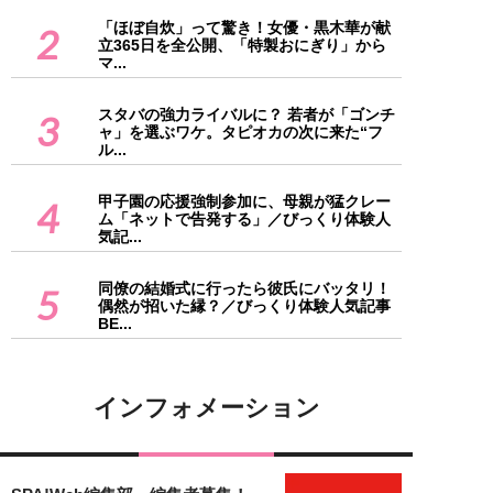
「ほぼ自炊」って驚き！女優・黒木華が献
2
立365日を全公開、「特製おにぎり」から
マ...
スタバの強力ライバルに？ 若者が「ゴンチ
3
ャ」を選ぶワケ。タピオカの次に来た“フ
ル...
甲子園の応援強制参加に、母親が猛クレー
4
ム「ネットで告発する」／びっくり体験人
気記...
同僚の結婚式に行ったら彼氏にバッタリ！
5
偶然が招いた縁？／びっくり体験人気記事
BE...
インフォメーション