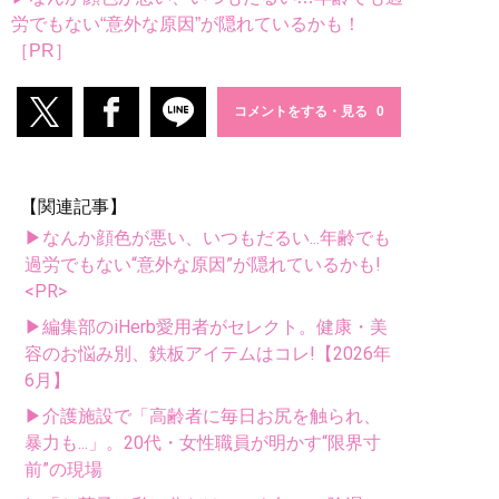
労でもない“意外な原因”が隠れているかも！
［PR］
コメントをする・見る
【関連記事】
▶なんか顔色が悪い、いつもだるい...年齢でも
過労でもない“意外な原因”が隠れているかも!
<PR>
▶編集部のiHerb愛用者がセレクト。健康・美
容のお悩み別、鉄板アイテムはコレ!【2026年
6月】
▶介護施設で「高齢者に毎日お尻を触られ、
暴力も...」。20代・女性職員が明かす“限界寸
前”の現場