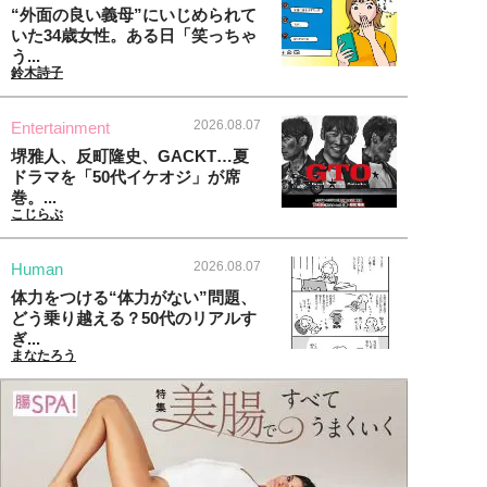
“外面の良い義母”にいじめられて
いた34歳女性。ある日「笑っちゃ
う...
鈴木詩子
2026.08.07
Entertainment
堺雅人、反町隆史、GACKT…夏
ドラマを「50代イケオジ」が席
巻。...
こじらぶ
2026.08.07
Human
体力をつける“体力がない”問題、
どう乗り越える？50代のリアルす
ぎ...
まなたろう