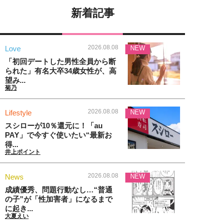
新着記事
2026.08.08
Love
NEW
「初回デートした男性全員から断
られた」有名大卒34歳女性が、高
望み...
菊乃
2026.08.08
Lifestyle
NEW
スシローが10％還元に！「au
PAY」で今すぐ使いたい“最新お
得...
井上ポイント
2026.08.08
News
NEW
成績優秀、問題行動なし…“普通
の子”が「性加害者」になるまで
に起き...
大夏えい