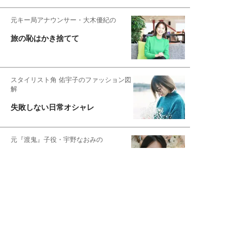
元キー局アナウンサー・大木優紀の
旅の恥はかき捨てて
スタイリスト角 佑宇子のファッション図
解
失敗しない日常オシャレ
元『渡鬼』子役・宇野なおみの
話そ、お茶しよっ元気出そ
宇垣美里が映画への想いを綴る
宇垣美里の沼落ちシネマ