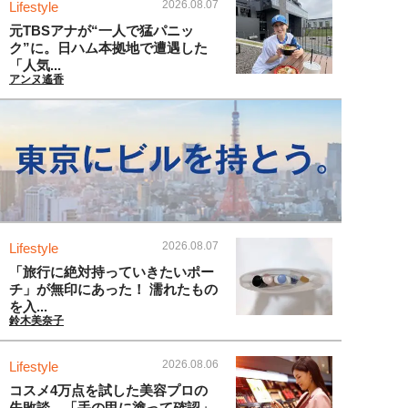
2026.08.07
Lifestyle
元TBSアナが“一人で猛パニッ
ク”に。日ハム本拠地で遭遇した
「人気...
アンヌ遙香
2026.08.07
Lifestyle
「旅行に絶対持っていきたいポー
チ」が無印にあった！ 濡れたもの
を入...
鈴木美奈子
2026.08.06
Lifestyle
コスメ4万点を試した美容プロの
失敗談。「手の甲に塗って確認」