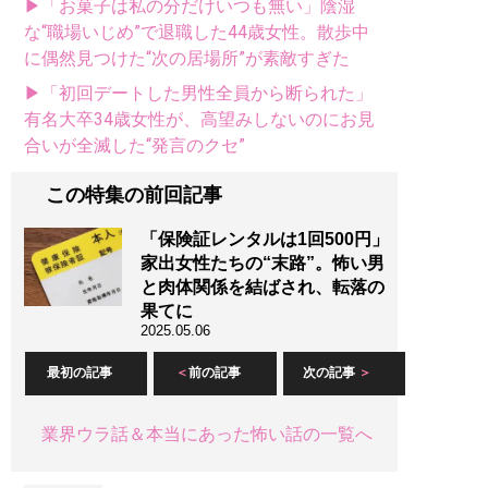
▶「お菓子は私の分だけいつも無い」陰湿
な“職場いじめ”で退職した44歳女性。散歩中
に偶然見つけた“次の居場所”が素敵すぎた
▶「初回デートした男性全員から断られた」
有名大卒34歳女性が、高望みしないのにお見
合いが全滅した“発言のクセ”
この特集の前回記事
「保険証レンタルは1回500円」
家出女性たちの“末路”。怖い男
と肉体関係を結ばされ、転落の
果てに
2025.05.06
最初の記事
前の記事
次の記事
業界ウラ話＆本当にあった怖い話の一覧へ