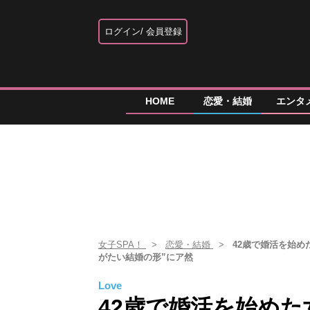
ログイン
会員登録
HOME
恋愛・結婚
エンタ
女子SPA！
恋愛・結婚
42歳で婚活を始
がたい結婚の形”にア然
Love
42歳で婚活を始め