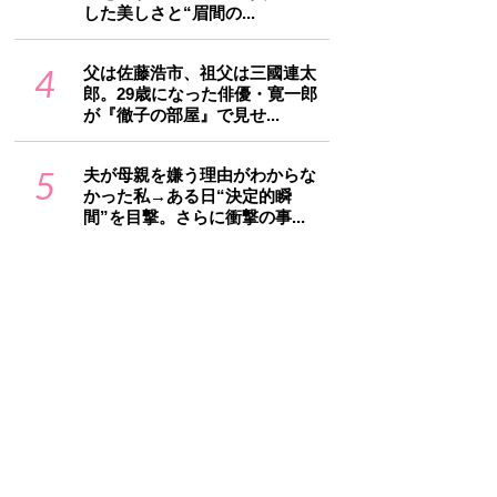
した美しさと“眉間の...
4
父は佐藤浩市、祖父は三國連太
郎。29歳になった俳優・寛一郎
が『徹子の部屋』で見せ...
5
夫が母親を嫌う理由がわからな
かった私→ある日“決定的瞬
間”を目撃。さらに衝撃の事...