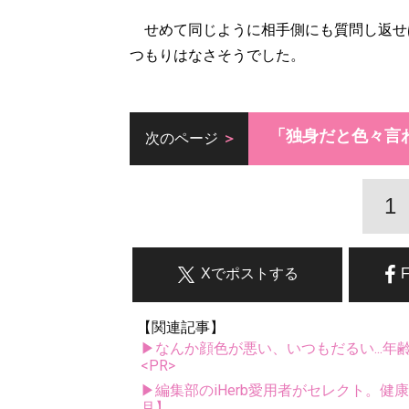
せめて同じように相手側にも質問し返せ
つもりはなさそうでした。
「独身だと色々言
次のページ
1
Xでポストする
【関連記事】
▶なんか顔色が悪い、いつもだるい...年
<PR>
▶編集部のiHerb愛用者がセレクト。健
月】