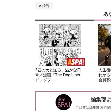
婚活
あ
3匹の犬と送る、温かな日
人生後
常／漫画『The Dogfather
わかる
ドッグフ…
会員募