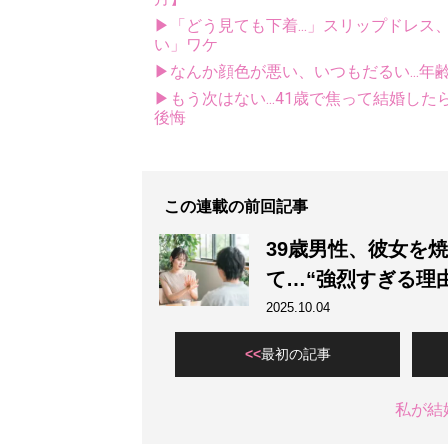
▶「どう見ても下着...」スリップドレ
い」ワケ
▶なんか顔色が悪い、いつもだるい...年
▶もう次はない...41歳で焦って結婚し
後悔
この連載の前回記事
39歳男性、彼女を
て…“強烈すぎる理
2025.10.04
最初の記事
私が結