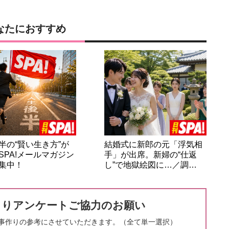
なたにおすすめ
半の“賢い生き方”が
結婚式に新郎の元「浮気相
SPA!メールマガジン
手」が出席。新婦の“仕返
集中！
し”で地獄絵図に…／調…