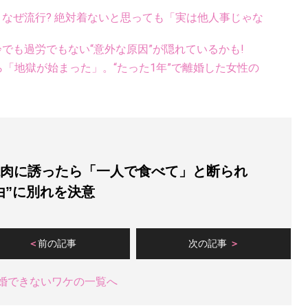
ス、なぜ流行? 絶対着ないと思っても「実は他人事じゃな
齢でも過労でもない“意外な原因”が隠れているかも!
たら「地獄が始まった」。“たった1年”で離婚した女性の
焼肉に誘ったら「一人で食べて」と断られ
由”に別れを決意
前の記事
次の記事
婚できないワケの一覧へ