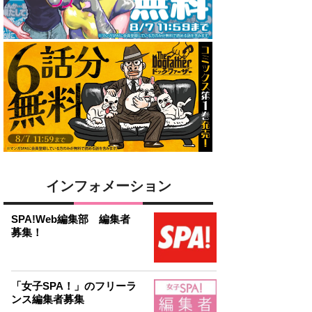
インフォメーション
SPA!Web編集部 編集者
募集！
「女子SPA！」のフリーラ
ンス編集者募集