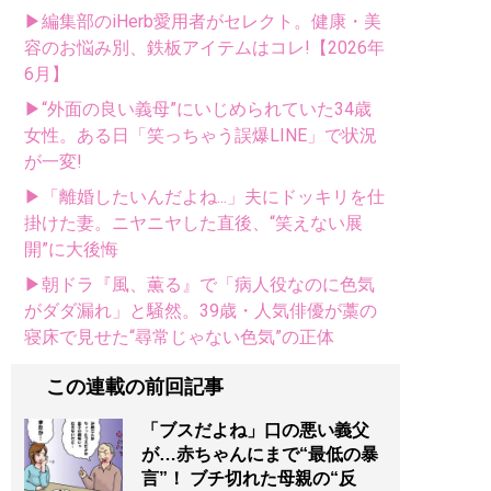
▶編集部のiHerb愛用者がセレクト。健康・美
容のお悩み別、鉄板アイテムはコレ!【2026年
6月】
▶“外面の良い義母”にいじめられていた34歳
女性。ある日「笑っちゃう誤爆LINE」で状況
が一変!
▶「離婚したいんだよね...」夫にドッキリを仕
掛けた妻。ニヤニヤした直後、“笑えない展
開”に大後悔
▶朝ドラ『風、薫る』で「病人役なのに色気
がダダ漏れ」と騒然。39歳・人気俳優が藁の
寝床で見せた“尋常じゃない色気”の正体
この連載の前回記事
「ブスだよね」口の悪い義父
が…赤ちゃんにまで“最低の暴
言”！ ブチ切れた母親の“反