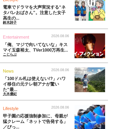
電車でドラマを大声実況する“ネ
タバレおばさん”。注意した女子
高生の...
鈴木詩子
2026.08.06
Entertainment
「俺、マジで向いてないな」キス
マイ玉森裕太、TVer1000万再生...
こじらぶ
2026.08.06
News
「100ドル札は使えない!?」ハワ
イ移住の元テレ朝アナが驚い
た“最...
大木優紀
2026.08.06
Lifestyle
甲子園の応援強制参加に、母親が
猛クレーム「ネットで告発する」
／びっ...