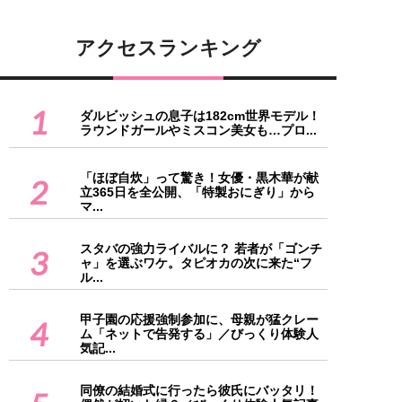
アクセスランキング
1
ダルビッシュの息子は182cm世界モデル！
ラウンドガールやミスコン美女も…プロ...
「ほぼ自炊」って驚き！女優・黒木華が献
2
立365日を全公開、「特製おにぎり」から
マ...
スタバの強力ライバルに？ 若者が「ゴンチ
3
ャ」を選ぶワケ。タピオカの次に来た“フ
ル...
甲子園の応援強制参加に、母親が猛クレー
4
ム「ネットで告発する」／びっくり体験人
気記...
同僚の結婚式に行ったら彼氏にバッタリ！