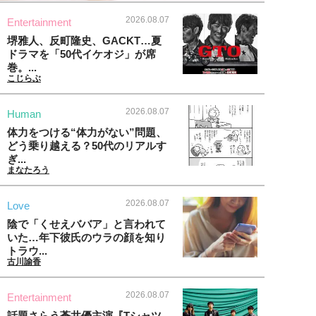
2026.08.07
Entertainment
堺雅人、反町隆史、GACKT…夏
ドラマを「50代イケオジ」が席
巻。...
こじらぶ
2026.08.07
Human
体力をつける“体力がない”問題、
どう乗り越える？50代のリアルす
ぎ...
まなたろう
2026.08.07
Love
陰で「くせえババア」と言われて
いた…年下彼氏のウラの顔を知り
トラウ...
古川諭香
2026.08.07
Entertainment
話題さらう蒼井優主演『Tシャツ