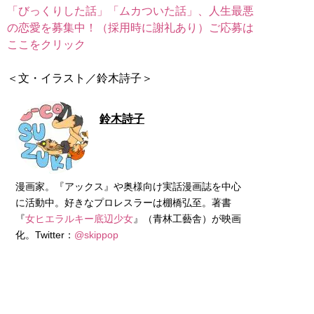
「びっくりした話」「ムカついた話」、人生最悪
の恋愛を募集中！（採用時に謝礼あり）ご応募は
ここをクリック
＜文・イラスト／鈴木詩子＞
鈴木詩子
漫画家。『アックス』や奥様向け実話漫画誌を中心
に活動中。好きなプロレスラーは棚橋弘至。著書
『
女ヒエラルキー底辺少女
』（青林工藝舎）が映画
化。Twitter：
@skippop