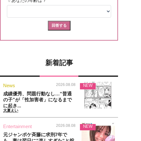
新着記事
2026.08.08
News
NEW
成績優秀、問題行動なし…“普通
の子”が「性加害者」になるまで
に起き...
大夏えい
2026.08.08
Entertainment
NEW
元ジャンポケ斉藤に求刑7年で
も、妻は翌日に“楽しすぎた“と投