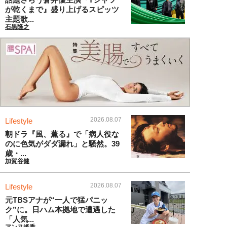
が乾くまで』盛り上げるスピッツ
主題歌...
石黒隆之
2026.08.07
Lifestyle
朝ドラ『風、薫る』で「病人役な
のに色気がダダ漏れ」と騒然。39
歳・...
加賀谷健
2026.08.07
Lifestyle
元TBSアナが“一人で猛パニッ
ク”に。日ハム本拠地で遭遇した
「人気...