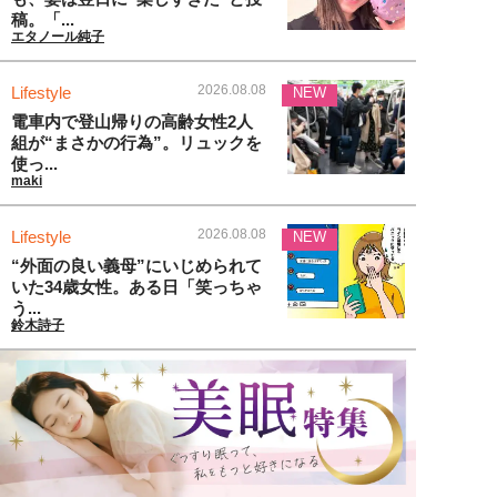
稿。「...
エタノール純子
2026.08.08
Lifestyle
NEW
電車内で登山帰りの高齢女性2人
組が“まさかの行為”。リュックを
使っ...
maki
2026.08.08
Lifestyle
NEW
“外面の良い義母”にいじめられて
いた34歳女性。ある日「笑っちゃ
う...
鈴木詩子