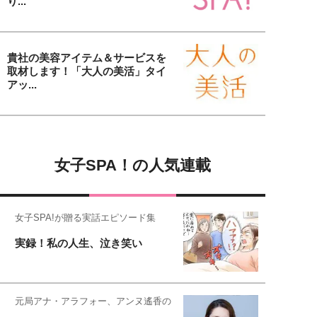
り...
貴社の美容アイテム＆サービスを
取材します！「大人の美活」タイ
アッ...
女子SPA！の人気連載
女子SPA!が贈る実話エピソード集
実録！私の人生、泣き笑い
元局アナ・アラフォー、アンヌ遙香の