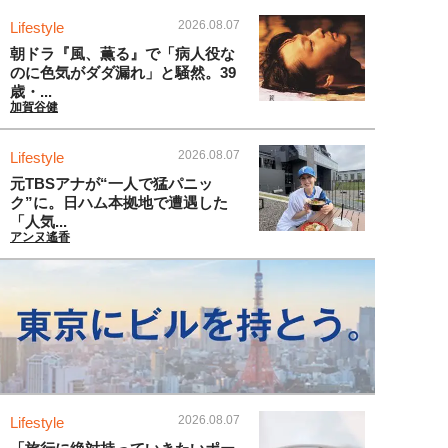
2026.08.07
Lifestyle
朝ドラ『風、薫る』で「病人役な
のに色気がダダ漏れ」と騒然。39
歳・...
加賀谷健
2026.08.07
Lifestyle
元TBSアナが“一人で猛パニッ
ク”に。日ハム本拠地で遭遇した
「人気...
アンヌ遙香
2026.08.07
Lifestyle