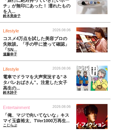
「旅行に絶対持っていきたいポー
チ」が無印にあった！ 濡れたもの
を入...
鈴木美奈子
2026.08.06
Lifestyle
コスメ4万点を試した美容プロの
失敗談。「手の甲に塗って確認」
「SN...
遠藤幸子
2026.08.06
Lifestyle
電車でドラマを大声実況する“ネ
タバレおばさん”。注意した女子
高生の...
鈴木詩子
2026.08.06
Entertainment
「俺、マジで向いてないな」キス
マイ玉森裕太、TVer1000万再生...
こじらぶ