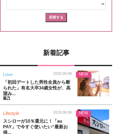
新着記事
2026.08.08
Love
NEW
「初回デートした男性全員から断
られた」有名大卒34歳女性が、高
望み...
菊乃
2026.08.08
Lifestyle
NEW
スシローが10％還元に！「au
PAY」で今すぐ使いたい“最新お
得...