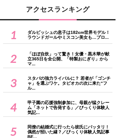
アクセスランキング
1
ダルビッシュの息子は182cm世界モデル！
ラウンドガールやミスコン美女も…プロ...
「ほぼ自炊」って驚き！女優・黒木華が献
2
立365日を全公開、「特製おにぎり」から
マ...
スタバの強力ライバルに？ 若者が「ゴンチ
3
ャ」を選ぶワケ。タピオカの次に来た“フ
ル...
甲子園の応援強制参加に、母親が猛クレー
4
ム「ネットで告発する」／びっくり体験人
気記...
同僚の結婚式に行ったら彼氏にバッタリ！
5
偶然が招いた縁？／びっくり体験人気記事
BE...