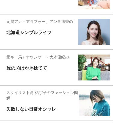
元局アナ・アラフォー、アンヌ遙香の
北海道シンプルライフ
元キー局アナウンサー・大木優紀の
旅の恥はかき捨てて
スタイリスト角 佑宇子のファッション図
解
失敗しない日常オシャレ
元『渡鬼』子役・宇野なおみの