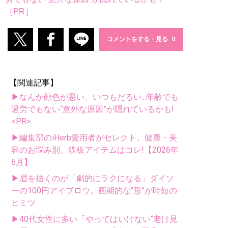
［PR］
コメントをする・見る
【関連記事】
▶なんか顔色が悪い、いつもだるい...年齢でも
過労でもない“意外な原因”が隠れているかも!
<PR>
▶編集部のiHerb愛用者がセレクト。健康・美
容のお悩み別、鉄板アイテムはコレ!【2026年
6月】
▶眉を描くのが「劇的にラクになる」ダイソ
ーの100円アイブロウ。画期的な“形”が時短の
ヒミツ
▶40代女性に多い「やってはいけない“老け見