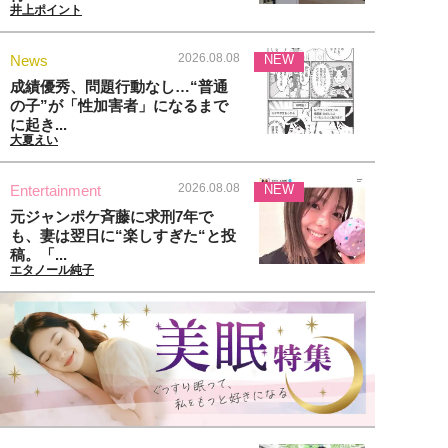
井上ポイント
2026.08.08
News
NEW
成績優秀、問題行動なし…“普通
の子”が「性加害者」になるまで
に起き...
大夏えい
2026.08.08
Entertainment
NEW
元ジャンポケ斉藤に求刑7年で
も、妻は翌日に“楽しすぎた“と投
稿。「...
エタノール純子