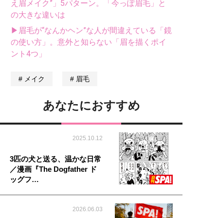
え眉メイク”」5パターン。「今っぽ眉毛」と
の大きな違いは
▶眉毛が“なんかヘン”な人が間違えている「鏡
の使い方」。意外と知らない「眉を描くポイ
ント4つ」
メイク
眉毛
あなたにおすすめ
2025.10.12
3匹の犬と送る、温かな日常
／漫画『The Dogfather ド
ッグフ…
2026.06.03