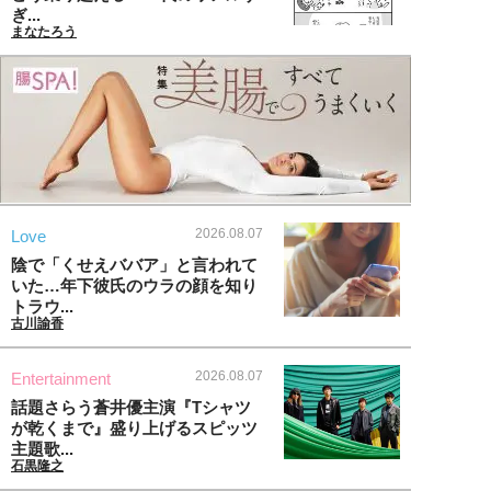
ぎ...
まなたろう
2026.08.07
Love
陰で「くせえババア」と言われて
いた…年下彼氏のウラの顔を知り
トラウ...
古川諭香
2026.08.07
Entertainment
話題さらう蒼井優主演『Tシャツ
が乾くまで』盛り上げるスピッツ
主題歌...
石黒隆之