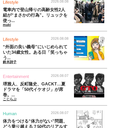
2026.08.08
Lifestyle
電車内で登山帰りの高齢女性2人
組が“まさかの行為”。リュックを
使っ...
maki
2026.08.08
Lifestyle
“外面の良い義母”にいじめられて
いた34歳女性。ある日「笑っちゃ
う...
鈴木詩子
2026.08.07
Entertainment
堺雅人、反町隆史、GACKT…夏
ドラマを「50代イケオジ」が席
巻。...
こじらぶ
2026.08.07
Human
体力をつける“体力がない”問題、
どう乗り越える？50代のリアルす