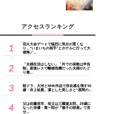
アクセスランキング
花火大会デートで猛烈に気分が悪くな
1
り…“いまいちの相手”とホテルに行って大
後悔／...
「夫婦生活はしない」「外での発散は申告
2
制」産後レスで離婚危機だった夫婦がたど
り着...
3
朝ドラ、大河とNHK作品で存在感を増す30
歳・井上祐貴。凛とした美しさと“眉間の...
父は佐藤浩市、祖父は三國連太郎。29歳に
4
なった俳優・寛一郎が『徹子の部屋』で見
せ...