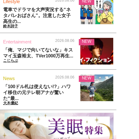
2026.08.06
Lifestyle
NEW
電車でドラマを大声実況する“ネ
タバレおばさん”。注意した女子
高生の...
鈴木詩子
2026.08.06
Entertainment
NEW
「俺、マジで向いてないな」キス
マイ玉森裕太、TVer1000万再生...
こじらぶ
2026.08.06
News
NEW
「100ドル札は使えない!?」ハワ
イ移住の元テレ朝アナが驚い
た“最...
大木優紀