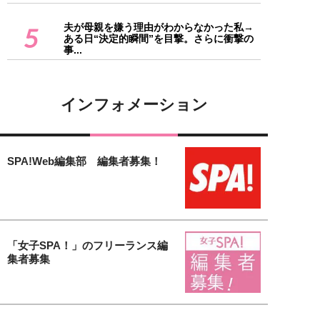
夫が母親を嫌う理由がわからなかった私→
5
ある日“決定的瞬間”を目撃。さらに衝撃の
事...
インフォメーション
SPA!Web編集部 編集者募集！
「女子SPA！」のフリーランス編
集者募集