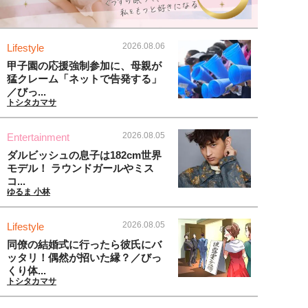
2026.08.06
Lifestyle
甲子園の応援強制参加に、母親が
猛クレーム「ネットで告発する」
／びっ...
トシタカマサ
2026.08.05
Entertainment
ダルビッシュの息子は182cm世界
モデル！ ラウンドガールやミス
コ...
ゆるま 小林
2026.08.05
Lifestyle
同僚の結婚式に行ったら彼氏にバ
ッタリ！偶然が招いた縁？／びっ
くり体...
トシタカマサ