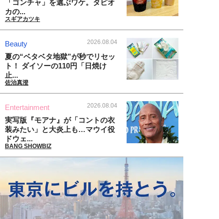
「ゴンチャ」を選ぶワケ。タピオ
カの...
スギアカツキ
2026.08.04
Beauty
夏の“ベタベタ地獄”が秒でリセッ
ト！ ダイソーの110円「日焼け
止...
佐治真澄
2026.08.04
Entertainment
実写版『モアナ』が「コントの衣
装みたい」と大炎上も…マウイ役
ドウェ...
BANG SHOWBIZ