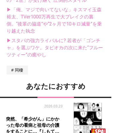
の「2世」が受け継ぐ“圧倒的スタイル”
▶「俺、マジで向いてないな」キスマイ玉森
裕太、TVer1000万再生で大ブレイクの裏
側。“後輩の脇道”や“2ヶ月で10キロ減量”を乗
り越えた執念
▶スタバの強力ライバルに? 若者が「ゴンチ
ャ」を選ぶワケ。タピオカの次に来た“フルー
ツティー”の癒やし
同棲
あなたにおすすめ
2026.03.23
突然、「希少がん」にかか
った母の看病と祖母の介護
をすることに…『しもて…