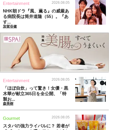
2026.08.05
Entertainment
NHK朝ドラ『風、薫る』の威厳あ
る病院長は筒井道隆（55）。『あ
す...
加賀谷健
2026.08.05
Entertainment
「ほぼ自炊」って驚き！女優・黒
木華が献立365日を全公開、「特
製お...
森美樹
2026.08.05
Gourmet
スタバの強力ライバルに？ 若者が