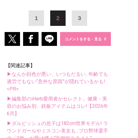
1
2
3
コメントをする・見る
【関連記事】
▶なんか顔色が悪い、いつもだるい...年齢でも
過労でもない“意外な原因”が隠れているかも!
<PR>
▶編集部のiHerb愛用者がセレクト。健康・美
容のお悩み別、鉄板アイテムはコレ!【2026年
6月】
▶ダルビッシュの息子は182cm世界モデル! ラ
ウンドガールやミスコン美女も...プロ野球選手