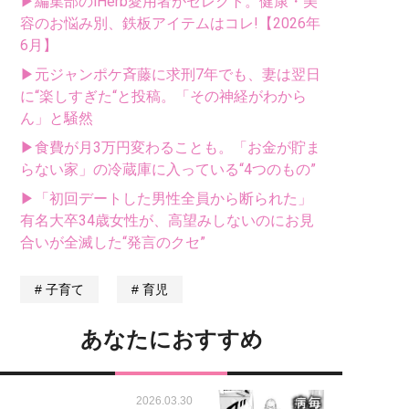
▶編集部のiHerb愛用者がセレクト。健康・美
容のお悩み別、鉄板アイテムはコレ!【2026年
6月】
▶元ジャンポケ斉藤に求刑7年でも、妻は翌日
に“楽しすぎた“と投稿。「その神経がわから
ん」と騒然
▶食費が月3万円変わることも。「お金が貯ま
らない家」の冷蔵庫に入っている“4つのもの”
▶「初回デートした男性全員から断られた」
有名大卒34歳女性が、高望みしないのにお見
合いが全滅した“発言のクセ”
子育て
育児
あなたにおすすめ
2026.03.30