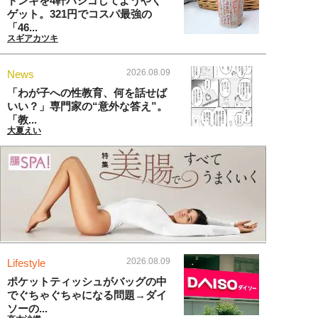
ドンキを4軒ハシゴしてようやく
ゲット。321円でコスパ最強の
「46...
スギアカツキ
2026.08.09
News
「わが子への性教育、何を話せば
いい？」専門家の“意外な答え”。
「教...
大夏えい
2026.08.09
Lifestyle
ポケットティッシュがバッグの中
でぐちゃぐちゃになる問題→ダイ
ソーの...