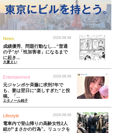
2026.08.08
News
成績優秀、問題行動なし…“普通
の子”が「性加害者」になるまで
に起き...
大夏えい
2026.08.08
Entertainment
元ジャンポケ斉藤に求刑7年で
も、妻は翌日に“楽しすぎた“と投
稿。「...
エタノール純子
2026.08.08
Lifestyle
電車内で登山帰りの高齢女性2人
組が“まさかの行為”。リュックを