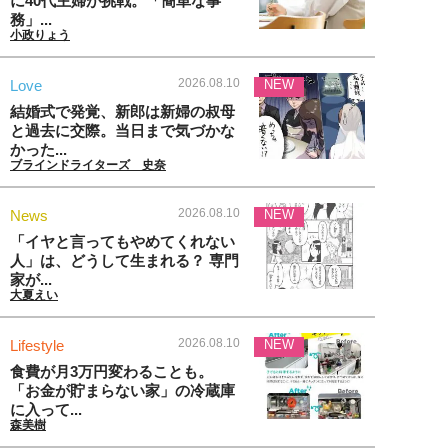
に40代主婦が挑戦。「簡単な事
務」...
小政りょう
2026.08.10
Love
NEW
結婚式で発覚、新郎は新婦の叔母
と過去に交際。当日まで気づかな
かった...
ブラインドライターズ 史奈
2026.08.10
News
NEW
「イヤと言ってもやめてくれない
人」は、どうして生まれる？ 専門
家が...
大夏えい
2026.08.10
Lifestyle
NEW
食費が月3万円変わることも。
「お金が貯まらない家」の冷蔵庫
に入って...
森美樹