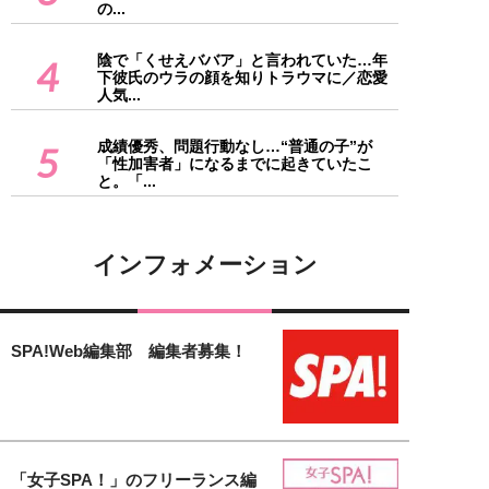
の...
陰で「くせえババア」と言われていた…年
4
下彼氏のウラの顔を知りトラウマに／恋愛
人気...
成績優秀、問題行動なし…“普通の子”が
5
「性加害者」になるまでに起きていたこ
と。「...
インフォメーション
SPA!Web編集部 編集者募集！
「女子SPA！」のフリーランス編