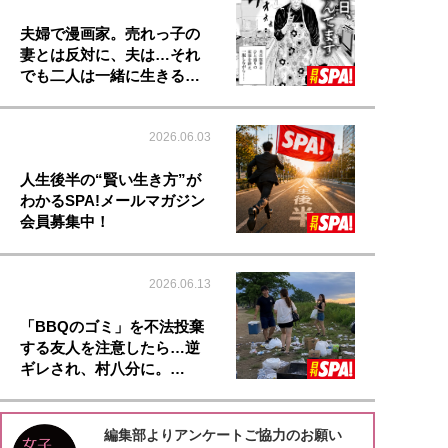
夫婦で漫画家。売れっ子の
妻とは反対に、夫は…それ
でも二人は一緒に生きる…
2026.06.03
人生後半の“賢い生き方”が
わかるSPA!メールマガジン
会員募集中！
2026.06.13
「BBQのゴミ」を不法投棄
する友人を注意したら…逆
ギレされ、村八分に。…