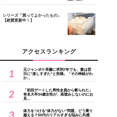
シリーズ「買ってよかったもの」
【絶賛更新中！】
アクセスランキング
元ジャンポケ斉藤に求刑7年でも、妻は翌
1
日に“楽しすぎた“と投稿。「その神経がわ
か...
「初回デートした男性全員から断られた」
2
有名大卒34歳女性が、高望みしないのにお
見...
体力をつける“体力がない”問題、どう乗り
3
越える？50代のリアルすぎる悩みに共感