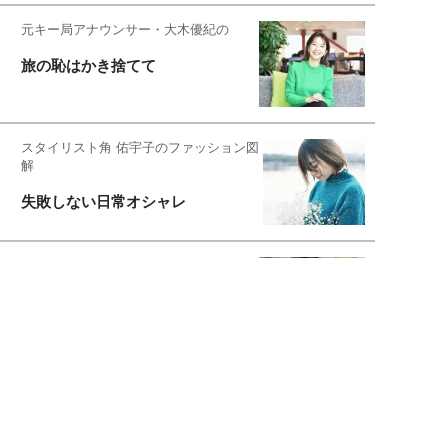
元キー局アナウンサー・大木優紀の
旅の恥はかき捨てて
スタイリスト角 佑宇子のファッション図
解
失敗しない日常オシャレ
元『渡鬼』子役・宇野なおみの
話そ、お茶しよっ元気出そ
宇垣美里が映画への想いを綴る
宇垣美里の沼落ちシネマ