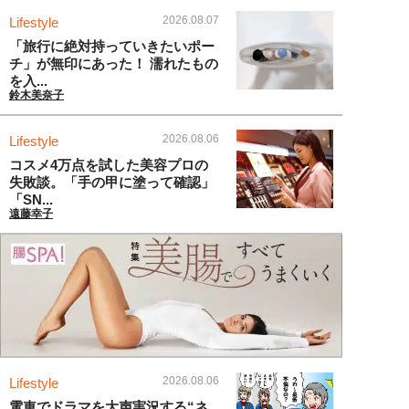
2026.08.07
Lifestyle
「旅行に絶対持っていきたいポー
チ」が無印にあった！ 濡れたもの
を入...
鈴木美奈子
2026.08.06
Lifestyle
コスメ4万点を試した美容プロの
失敗談。「手の甲に塗って確認」
「SN...
遠藤幸子
2026.08.06
Lifestyle
電車でドラマを大声実況する“ネ