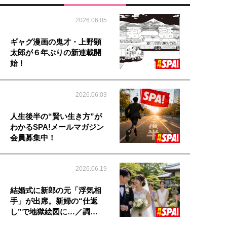
2026.06.05
ギャグ漫画の鬼才・上野顕
太郎が６年ぶりの新連載開
始！
2026.06.03
人生後半の“賢い生き方”が
わかるSPA!メールマガジン
会員募集中！
2026.06.19
結婚式に新郎の元「浮気相
手」が出席。新婦の“仕返
し”で地獄絵図に…／調…