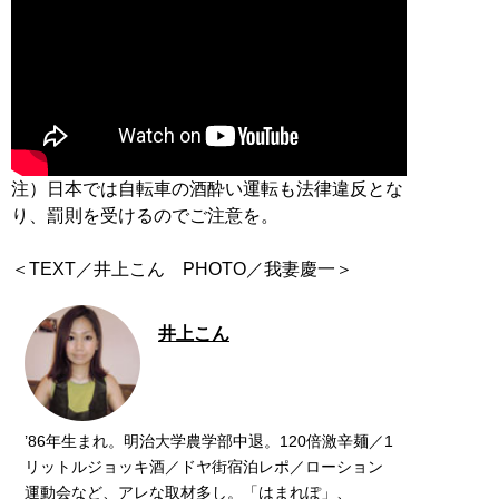
注）日本では自転車の酒酔い運転も法律違反とな
り、罰則を受けるのでご注意を。
＜TEXT／井上こん PHOTO／我妻慶一＞
井上こん
’86年生まれ。明治大学農学部中退。120倍激辛麺／1
リットルジョッキ酒／ドヤ街宿泊レポ／ローション
運動会など、アレな取材多し。「はまれぽ」、