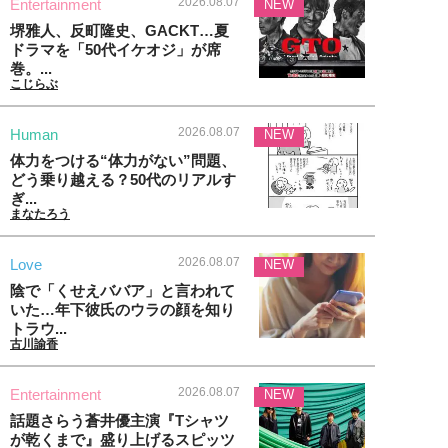
2026.08.07
Entertainment
NEW
堺雅人、反町隆史、GACKT…夏
ドラマを「50代イケオジ」が席
巻。...
こじらぶ
2026.08.07
Human
NEW
体力をつける“体力がない”問題、
どう乗り越える？50代のリアルす
ぎ...
まなたろう
2026.08.07
Love
NEW
陰で「くせえババア」と言われて
いた…年下彼氏のウラの顔を知り
トラウ...
古川諭香
2026.08.07
Entertainment
NEW
話題さらう蒼井優主演『Tシャツ
が乾くまで』盛り上げるスピッツ