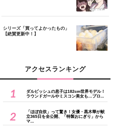
シリーズ「買ってよかったもの」
【絶賛更新中！】
アクセスランキング
1
ダルビッシュの息子は182cm世界モデル！
ラウンドガールやミスコン美女も…プロ...
「ほぼ自炊」って驚き！女優・黒木華が献
2
立365日を全公開、「特製おにぎり」から
マ...