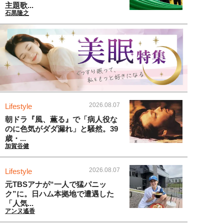
主題歌...
石黒隆之
2026.08.07
Lifestyle
朝ドラ『風、薫る』で「病人役な
のに色気がダダ漏れ」と騒然。39
歳・...
加賀谷健
2026.08.07
Lifestyle
元TBSアナが“一人で猛パニッ
ク”に。日ハム本拠地で遭遇した
「人気...
アンヌ遙香