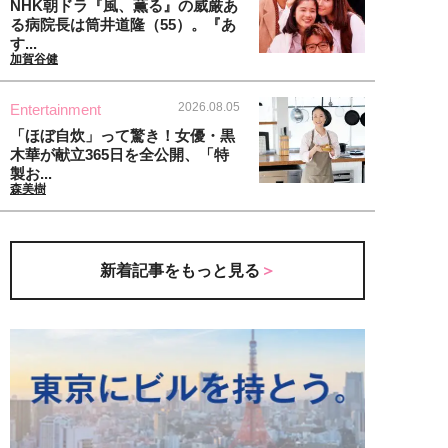
NHK朝ドラ『風、薫る』の威厳あ
る病院長は筒井道隆（55）。『あ
す...
加賀谷健
2026.08.05
Entertainment
「ほぼ自炊」って驚き！女優・黒
木華が献立365日を全公開、「特
製お...
森美樹
新着記事をもっと見る