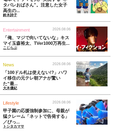
タバレおばさん”。注意した女子
高生の...
鈴木詩子
2026.08.06
Entertainment
「俺、マジで向いてないな」キス
マイ玉森裕太、TVer1000万再生...
こじらぶ
2026.08.06
News
「100ドル札は使えない!?」ハワ
イ移住の元テレ朝アナが驚い
た“最...
大木優紀
2026.08.06
Lifestyle
甲子園の応援強制参加に、母親が
猛クレーム「ネットで告発する」
／びっ...
トシタカマサ