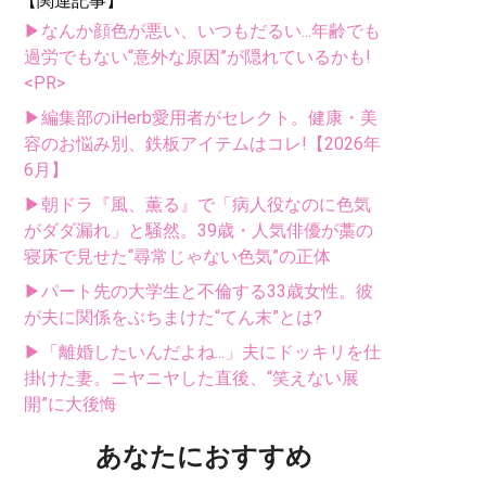
【関連記事】
▶なんか顔色が悪い、いつもだるい...年齢でも
過労でもない“意外な原因”が隠れているかも!
<PR>
▶編集部のiHerb愛用者がセレクト。健康・美
容のお悩み別、鉄板アイテムはコレ!【2026年
6月】
▶朝ドラ『風、薫る』で「病人役なのに色気
がダダ漏れ」と騒然。39歳・人気俳優が藁の
寝床で見せた“尋常じゃない色気”の正体
▶パート先の大学生と不倫する33歳女性。彼
が夫に関係をぶちまけた“てん末”とは?
▶「離婚したいんだよね...」夫にドッキリを仕
掛けた妻。ニヤニヤした直後、“笑えない展
開”に大後悔
あなたにおすすめ