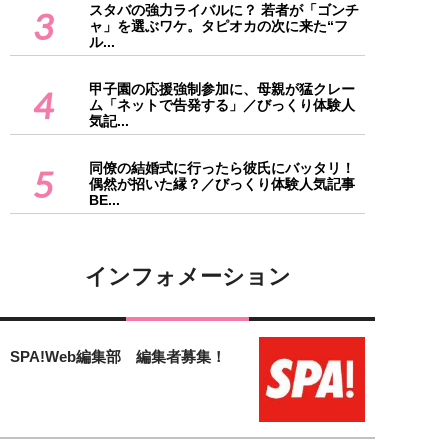
スタバの強力ライバルに？ 若者が「ゴンチ
3
ャ」を選ぶワケ。タピオカの次に来た“フ
ル...
甲子園の応援強制参加に、母親が猛クレー
4
ム「ネットで告発する」／びっくり体験人
気記...
同僚の結婚式に行ったら彼氏にバッタリ！
5
偶然が招いた縁？／びっくり体験人気記事
BE...
インフォメーション
SPA!Web編集部 編集者募集！