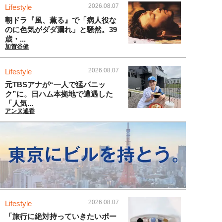
2026.08.07
Lifestyle
朝ドラ『風、薫る』で「病人役な
のに色気がダダ漏れ」と騒然。39
歳・...
加賀谷健
2026.08.07
Lifestyle
元TBSアナが“一人で猛パニッ
ク”に。日ハム本拠地で遭遇した
「人気...
アンヌ遙香
2026.08.07
Lifestyle
「旅行に絶対持っていきたいポー