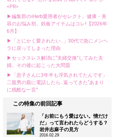
<PR>
▶編集部のiHerb愛用者がセレクト。健康・美
容のお悩み別、鉄板アイテムはコレ!【2026年
6月】
▶「とにかく愛されたい...」30代で急にメンヘ
ラに戻ってしまった理由
▶セックスレス解消に“夫婦交換”してみた夫
婦。その後に起こった大問題
▶「息子さんに3年半も浮気されてたんです」
二股男の親に電話したら...返ってきた“あまり
に残酷な一言”
この特集の前回記事
「お前にもう愛はない。情だけ
だ」って言われたらどうする？
岩井志麻子の見方
2016.02.29