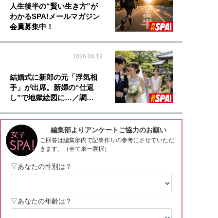
人生後半の“賢い生き方”が
わかるSPA!メールマガジン
会員募集中！
2026.06.19
結婚式に新郎の元「浮気相
手」が出席。新婦の“仕返
し”で地獄絵図に…／調…