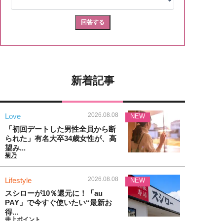
新着記事
2026.08.08
Love
NEW
「初回デートした男性全員から断
られた」有名大卒34歳女性が、高
望み...
菊乃
2026.08.08
Lifestyle
NEW
スシローが10％還元に！「au
PAY」で今すぐ使いたい“最新お
得...
井上ポイント