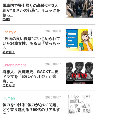
電車内で登山帰りの高齢女性2人
組が“まさかの行為”。リュックを
使っ...
maki
2026.08.08
Lifestyle
“外面の良い義母”にいじめられて
いた34歳女性。ある日「笑っちゃ
う...
鈴木詩子
2026.08.07
Entertainment
堺雅人、反町隆史、GACKT…夏
ドラマを「50代イケオジ」が席
巻。...
こじらぶ
2026.08.07
Human
体力をつける“体力がない”問題、
どう乗り越える？50代のリアルす