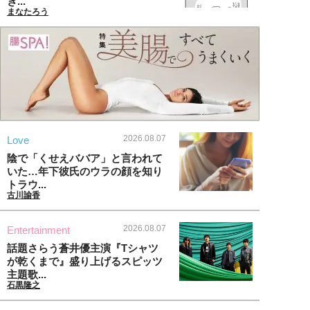
ぎ...
まなたろう
2026.08.07
Love
陰で「くせえババア」と言われて
いた…年下彼氏のウラの顔を知り
トラウ...
古川諭香
2026.08.07
Entertainment
話題さらう蒼井優主演『Tシャツ
が乾くまで』盛り上げるスピッツ
主題歌...
石黒隆之