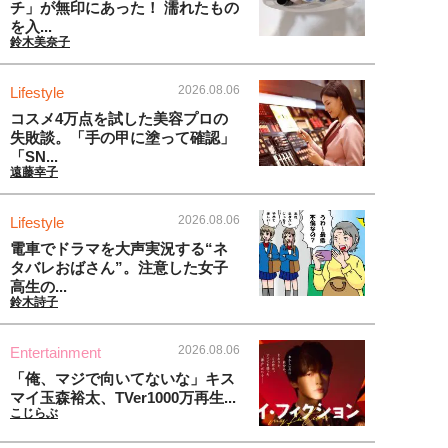
チ」が無印にあった！ 濡れたもの
を入...
鈴木美奈子
2026.08.06
Lifestyle
コスメ4万点を試した美容プロの
失敗談。「手の甲に塗って確認」
「SN...
遠藤幸子
2026.08.06
Lifestyle
電車でドラマを大声実況する“ネ
タバレおばさん”。注意した女子
高生の...
鈴木詩子
2026.08.06
Entertainment
「俺、マジで向いてないな」キス
マイ玉森裕太、TVer1000万再生...
こじらぶ