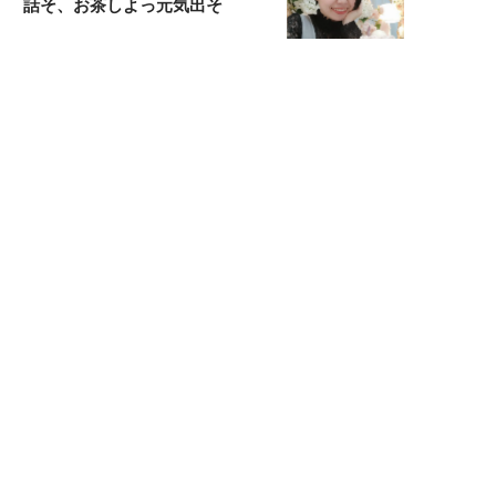
話そ、お茶しよっ元気出そ
宇垣美里が映画への想いを綴る
宇垣美里の沼落ちシネマ
松本穂香が映画愛を語ります
銀幕ロンリーガール
猫バカライターがおくる
今日のにゃんこタイム
映画コラムニスト・加賀谷健