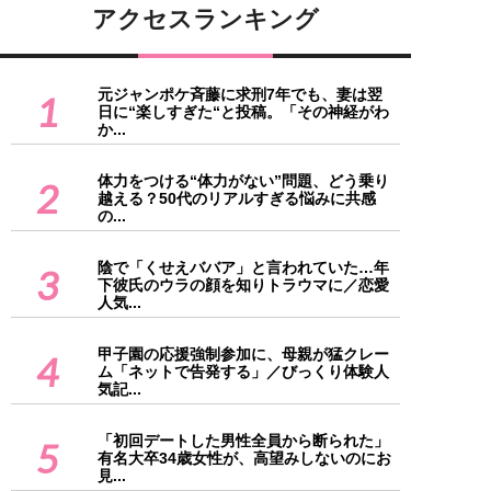
アクセスランキング
元ジャンポケ斉藤に求刑7年でも、妻は翌
1
日に“楽しすぎた“と投稿。「その神経がわ
か...
体力をつける“体力がない”問題、どう乗り
2
越える？50代のリアルすぎる悩みに共感
の...
陰で「くせえババア」と言われていた…年
3
下彼氏のウラの顔を知りトラウマに／恋愛
人気...
甲子園の応援強制参加に、母親が猛クレー
4
ム「ネットで告発する」／びっくり体験人
気記...
「初回デートした男性全員から断られた」
5
有名大卒34歳女性が、高望みしないのにお
見...