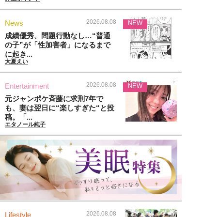
2026.08.08
News
NEW
成績優秀、問題行動なし…“普通
の子”が「性加害者」になるまで
に起き...
大夏えい
2026.08.08
Entertainment
NEW
元ジャンポケ斉藤に求刑7年で
も、妻は翌日に“楽しすぎた“と投
稿。「...
エタノール純子
2026.08.08
Lifestyle