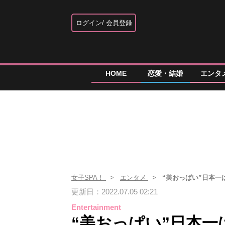
ログイン
会員登録
HOME
恋愛・結婚
エンタ
女子SPA！
エンタメ
“美おっぱい”日本一
更新日：2022.07.05 02:21
Entertainment
“美おっぱい”日本一