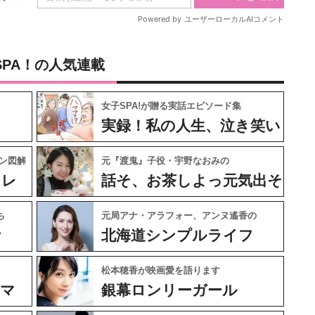
SPA！の人気連載
女子SPA!が贈る実話エピソード集
実録！私の人生、泣き笑い
ン図解
元『渡鬼』子役・宇野なおみの
ャレ
話そ、お茶しよっ元気出そ
ち
元局アナ・アラフォー、アンヌ遙香の
ケ
北海道シンプルライフ
松本穂香が映画愛を語ります
ネマ
銀幕ロンリーガール