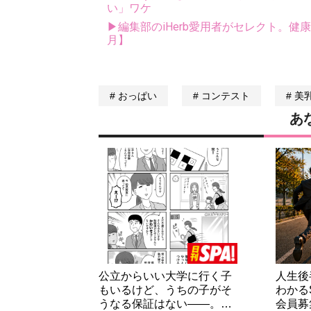
い」ワケ
▶編集部のiHerb愛用者がセレクト。健
月】
おっぱい
コンテスト
美
あ
公立からいい大学に行く子
人生後
もいるけど、うちの子がそ
わかる
うなる保証はない――。…
会員募