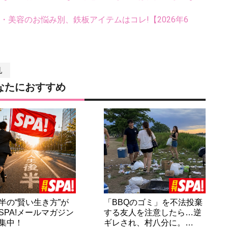
康・美容のお悩み別、鉄板アイテムはコレ!【2026年6
乳
なたにおすすめ
半の“賢い生き方”が
「BBQのゴミ」を不法投棄
SPA!メールマガジン
する友人を注意したら…逆
集中！
ギレされ、村八分に。…