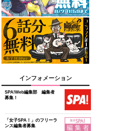
インフォメーション
SPA!Web編集部 編集者
募集！
「女子SPA！」のフリーラ
ンス編集者募集