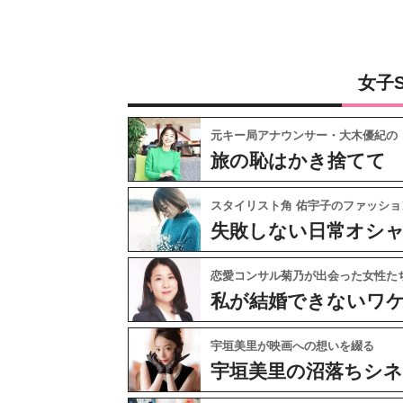
女子
元キー局アナウンサー・大木優紀の
旅の恥はかき捨てて
スタイリスト角 佑宇子のファッショ
失敗しない日常オシ
恋愛コンサル菊乃が出会った女性た
私が結婚できないワ
宇垣美里が映画への想いを綴る
宇垣美里の沼落ちシ