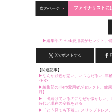
ファイナリストに
次のページ
▶編集部のiHerb愛用者がセレクト
Xでポストする
【関連記事】
▶なんか顔色が悪い、いつもだるい...年
<PR>
▶編集部のiHerb愛用者がセレクト。健
月】
▶「出続けているのになぜか懐かしい」5
時代と現在の変貌を辿る
▶「どう見ても下着...」スリップドレ