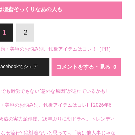
は壇蜜そっくりなあの人も
1
2
。健康・美容のお悩み別、鉄板アイテムはコレ！［PR］
コメントをする・見る
Facebookでシェア
齢でも過労でもない“意外な原因”が隠れているかも!
康・美容のお悩み別、鉄板アイテムはコレ!【2026年6
5歳の実力派俳優、26年ぶりに朝ドラへ。トレンディ
ス、なぜ流行? 絶対着ないと思っても「実は他人事じゃな