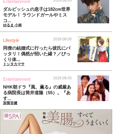
2026.08.05
Entertainment
ダルビッシュの息子は182cm世界
モデル！ ラウンドガールやミス
コ...
ゆるま 小林
2026.08.05
Lifestyle
同僚の結婚式に行ったら彼氏にバ
ッタリ！偶然が招いた縁？／びっ
くり体...
トシタカマサ
2026.08.05
Entertainment
NHK朝ドラ『風、薫る』の威厳あ
る病院長は筒井道隆（55）。『あ
す...
加賀谷健