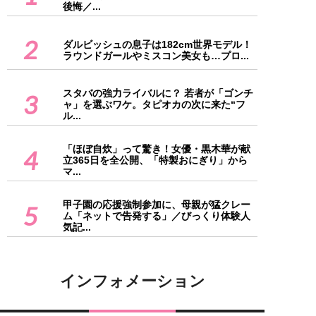
後悔／...
2
ダルビッシュの息子は182cm世界モデル！
ラウンドガールやミスコン美女も…プロ...
スタバの強力ライバルに？ 若者が「ゴンチ
3
ャ」を選ぶワケ。タピオカの次に来た“フ
ル...
「ほぼ自炊」って驚き！女優・黒木華が献
4
立365日を全公開、「特製おにぎり」から
マ...
甲子園の応援強制参加に、母親が猛クレー
5
ム「ネットで告発する」／びっくり体験人
気記...
インフォメーション