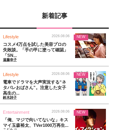
新着記事
2026.08.06
Lifestyle
NEW
コスメ4万点を試した美容プロの
失敗談。「手の甲に塗って確認」
「SN...
遠藤幸子
2026.08.06
Lifestyle
NEW
電車でドラマを大声実況する“ネ
タバレおばさん”。注意した女子
高生の...
鈴木詩子
2026.08.06
Entertainment
NEW
「俺、マジで向いてないな」キス
マイ玉森裕太、TVer1000万再生...
こじらぶ