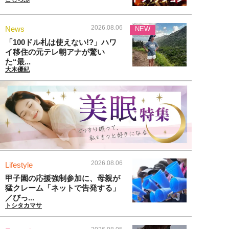
2026.08.06
News
NEW
「100ドル札は使えない!?」ハワ
イ移住の元テレ朝アナが驚い
た“最...
大木優紀
2026.08.06
Lifestyle
甲子園の応援強制参加に、母親が
猛クレーム「ネットで告発する」
／びっ...
トシタカマサ