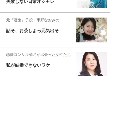
失敗しない日常オシャレ
元『渡鬼』子役・宇野なおみの
話そ、お茶しよっ元気出そ
恋愛コンサル菊乃が出会った女性たち
私が結婚できないワケ
元局アナ・アラフォー、アンヌ遙香の
北海道シンプルライフ
宇垣美里が映画への想いを綴る