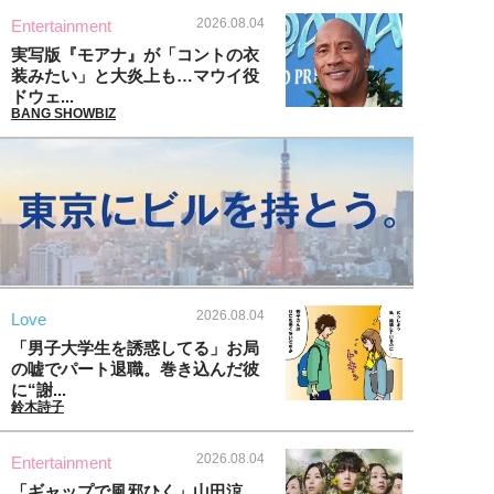
2026.08.04
Entertainment
実写版『モアナ』が「コントの衣
装みたい」と大炎上も…マウイ役
ドウェ...
BANG SHOWBIZ
2026.08.04
Love
「男子大学生を誘惑してる」お局
の嘘でパート退職。巻き込んだ彼
に“謝...
鈴木詩子
2026.08.04
Entertainment
「ギャップで風邪ひく」山田涼