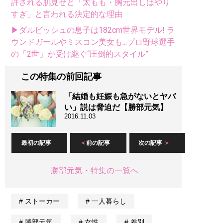
許される肌見せと「太もも・胸元出しはやり
すぎ」と言われる決定的な理由
▶ダルビッシュの息子は182cm世界モデル! ラ
ウンドガールやミスコン美女も...プロ野球選手
の「2世」が受け継ぐ“圧倒的スタイル”
この特集の前回記事
「結婚も妊娠も急がないとヤバ
い」説は脅迫だ【勝部元気】
2016.11.03
最初の記事
前の記事
次の記事
勝部元気・特集の一覧へ
ストーカー
一人暮らし
勝部元気
女性
差別