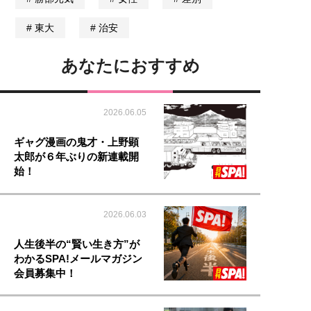
東大
治安
あなたにおすすめ
2026.06.05
ギャグ漫画の鬼才・上野顕
太郎が６年ぶりの新連載開
始！
2026.06.03
人生後半の“賢い生き方”が
わかるSPA!メールマガジン
会員募集中！