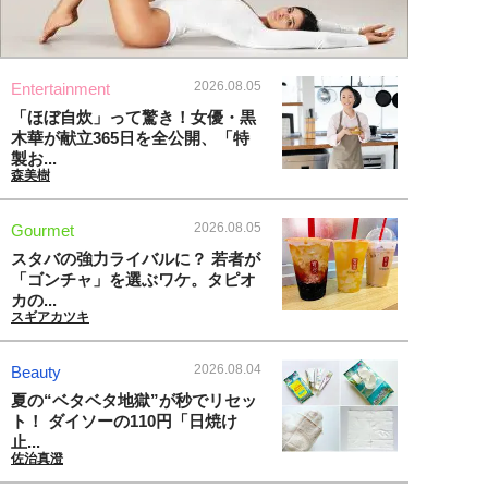
2026.08.05
Entertainment
「ほぼ自炊」って驚き！女優・黒
木華が献立365日を全公開、「特
製お...
森美樹
2026.08.05
Gourmet
スタバの強力ライバルに？ 若者が
「ゴンチャ」を選ぶワケ。タピオ
カの...
スギアカツキ
2026.08.04
Beauty
夏の“ベタベタ地獄”が秒でリセッ
ト！ ダイソーの110円「日焼け
止...
佐治真澄