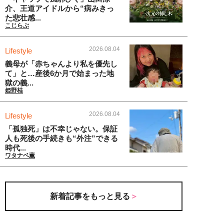
介、王道アイドルから“病みきっ
た悲壮感...
こじらぶ
2026.08.04
Lifestyle
義母が「赤ちゃんより私を優先し
て」と…産後6か月で始まった地
獄の義...
姫野桂
2026.08.04
Lifestyle
「孤独死」は不幸じゃない。保証
人も死後の手続きも“外注”できる
時代...
ワタナベ薫
新着記事をもっと見る