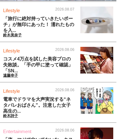
2026.08.07
Lifestyle
「旅行に絶対持っていきたいポー
チ」が無印にあった！ 濡れたもの
を入...
鈴木美奈子
2026.08.06
Lifestyle
コスメ4万点を試した美容プロの
失敗談。「手の甲に塗って確認」
「SN...
遠藤幸子
2026.08.06
Lifestyle
電車でドラマを大声実況する“ネ
タバレおばさん”。注意した女子
高生の...
鈴木詩子
2026.08.06
Entertainment