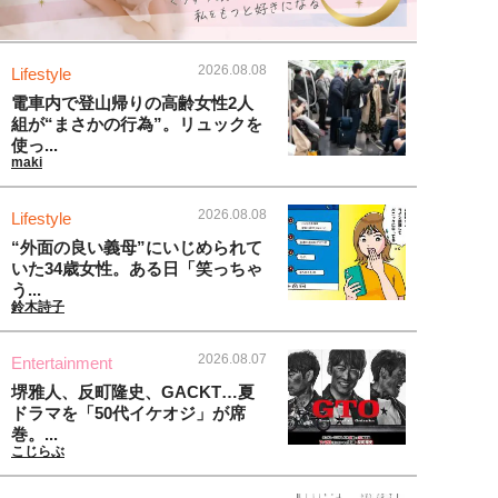
2026.08.08
Lifestyle
電車内で登山帰りの高齢女性2人
組が“まさかの行為”。リュックを
使っ...
maki
2026.08.08
Lifestyle
“外面の良い義母”にいじめられて
いた34歳女性。ある日「笑っちゃ
う...
鈴木詩子
2026.08.07
Entertainment
堺雅人、反町隆史、GACKT…夏
ドラマを「50代イケオジ」が席
巻。...
こじらぶ