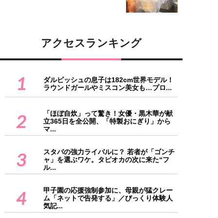
アクセスランキング
1
ダルビッシュの息子は182cm世界モデル！
ラウンドガールやミスコン美女も…プロ...
「ほぼ自炊」って驚き！女優・黒木華が献
2
立365日を全公開、「特製おにぎり」から
マ...
スタバの強力ライバルに？ 若者が「ゴンチ
3
ャ」を選ぶワケ。タピオカの次に来た“フ
ル...
甲子園の応援強制参加に、母親が猛クレー
4
ム「ネットで告発する」／びっくり体験人
気記...