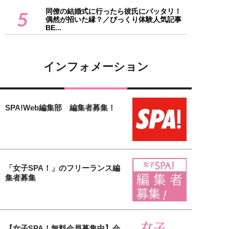
同僚の結婚式に行ったら彼氏にバッタリ！
5
偶然が招いた縁？／びっくり体験人気記事
BE...
インフォメーション
SPA!Web編集部 編集者募集！
「女子SPA！」のフリーランス編
集者募集
【女子SPA！無料会員募集中】会