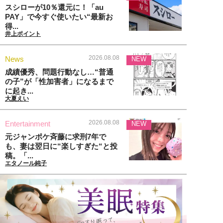
スシローが10％還元に！「au
PAY」で今すぐ使いたい“最新お
得...
井上ポイント
2026.08.08
News
NEW
成績優秀、問題行動なし…“普通
の子”が「性加害者」になるまで
に起き...
大夏えい
2026.08.08
Entertainment
NEW
元ジャンポケ斉藤に求刑7年で
も、妻は翌日に“楽しすぎた“と投
稿。「...
エタノール純子