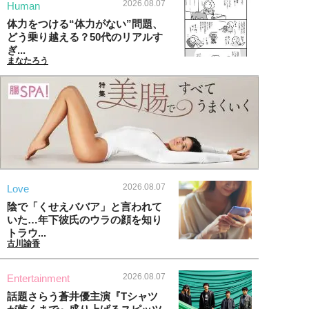
2026.08.07
Human
体力をつける“体力がない”問題、
どう乗り越える？50代のリアルす
ぎ...
まなたろう
2026.08.07
Love
陰で「くせえババア」と言われて
いた…年下彼氏のウラの顔を知り
トラウ...
古川諭香
2026.08.07
Entertainment
話題さらう蒼井優主演『Tシャツ