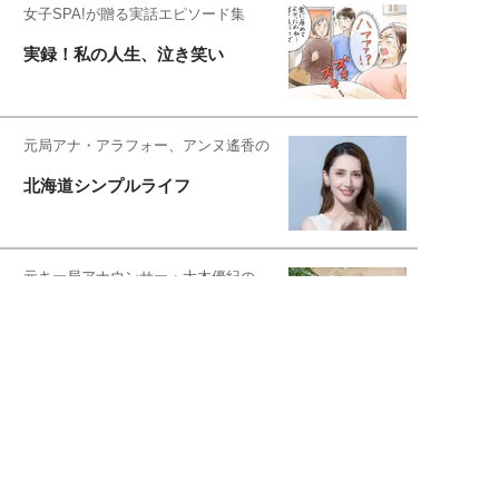
女子SPA!が贈る実話エピソード集
実録！私の人生、泣き笑い
元局アナ・アラフォー、アンヌ遙香の
北海道シンプルライフ
元キー局アナウンサー・大木優紀の
旅の恥はかき捨てて
スタイリスト角 佑宇子のファッション図
解
失敗しない日常オシャレ