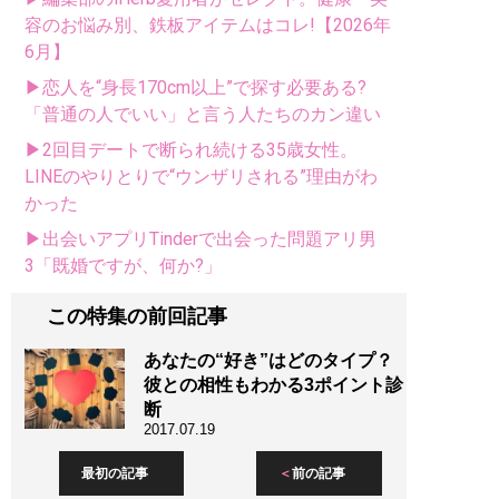
容のお悩み別、鉄板アイテムはコレ!【2026年
6月】
▶恋人を“身長170cm以上”で探す必要ある?
「普通の人でいい」と言う人たちのカン違い
▶2回目デートで断られ続ける35歳女性。
LINEのやりとりで“ウンザリされる”理由がわ
かった
▶出会いアプリTinderで出会った問題アリ男
3「既婚ですが、何か?」
この特集の前回記事
あなたの“好き”はどのタイプ？
彼との相性もわかる3ポイント診
断
2017.07.19
最初の記事
前の記事