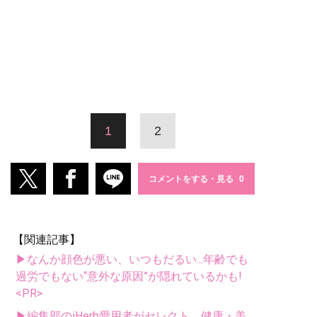
1
2
コメントをする・見る
【関連記事】
▶なんか顔色が悪い、いつもだるい...年齢でも
過労でもない“意外な原因”が隠れているかも!
<PR>
▶編集部のiHerb愛用者がセレクト。健康・美