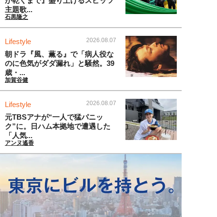
が乾くまで』盛り上げるスピッツ
主題歌...
石黒隆之
2026.08.07
Lifestyle
朝ドラ『風、薫る』で「病人役な
のに色気がダダ漏れ」と騒然。39
歳・...
加賀谷健
2026.08.07
Lifestyle
元TBSアナが“一人で猛パニッ
ク”に。日ハム本拠地で遭遇した
「人気...
アンヌ遙香