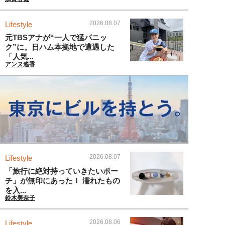
2026.08.07
Lifestyle
元TBSアナが“一人で猛パニッ
ク”に。日ハム本拠地で遭遇した
「人気...
アンヌ遙香
2026.08.07
Lifestyle
「旅行に絶対持っていきたいポー
チ」が無印にあった！ 濡れたもの
を入...
鈴木美奈子
2026.08.06
Lifestyle