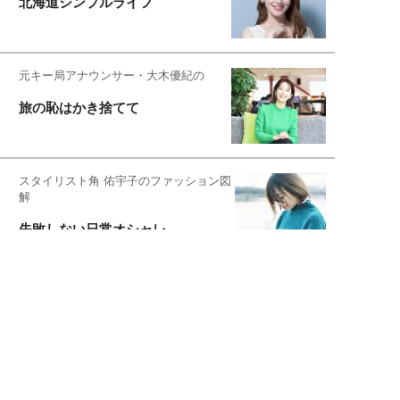
北海道シンプルライフ
元キー局アナウンサー・大木優紀の
旅の恥はかき捨てて
スタイリスト角 佑宇子のファッション図
解
失敗しない日常オシャレ
元『渡鬼』子役・宇野なおみの
話そ、お茶しよっ元気出そ
宇垣美里が映画への想いを綴る