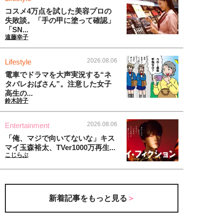
コスメ4万点を試した美容プロの
失敗談。「手の甲に塗って確認」
「SN...
遠藤幸子
2026.08.06
Lifestyle
電車でドラマを大声実況する“ネ
タバレおばさん”。注意した女子
高生の...
鈴木詩子
2026.08.06
Entertainment
「俺、マジで向いてないな」キス
マイ玉森裕太、TVer1000万再生...
こじらぶ
新着記事をもっと見る