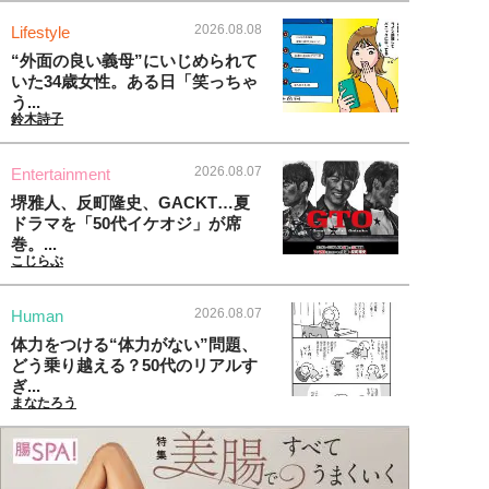
2026.08.08
Lifestyle
“外面の良い義母”にいじめられて
いた34歳女性。ある日「笑っちゃ
う...
鈴木詩子
2026.08.07
Entertainment
堺雅人、反町隆史、GACKT…夏
ドラマを「50代イケオジ」が席
巻。...
こじらぶ
2026.08.07
Human
体力をつける“体力がない”問題、
どう乗り越える？50代のリアルす
ぎ...
まなたろう