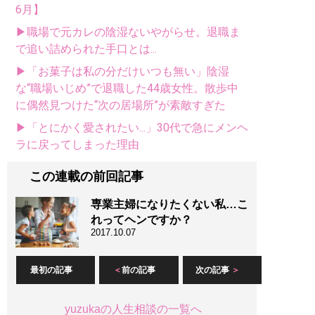
6月】
▶職場で元カレの陰湿ないやがらせ。退職ま
で追い詰められた手口とは...
▶「お菓子は私の分だけいつも無い」陰湿
な“職場いじめ”で退職した44歳女性。散歩中
に偶然見つけた“次の居場所”が素敵すぎた
▶「とにかく愛されたい...」30代で急にメンヘ
ラに戻ってしまった理由
この連載の前回記事
専業主婦になりたくない私…こ
れってヘンですか？
2017.10.07
最初の記事
前の記事
次の記事
yuzukaの人生相談の一覧へ