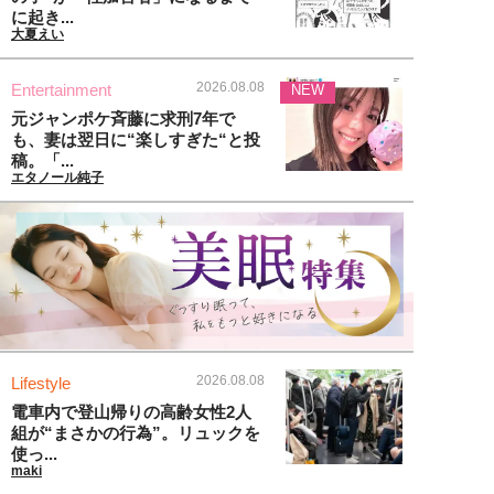
に起き...
大夏えい
2026.08.08
Entertainment
NEW
元ジャンポケ斉藤に求刑7年で
も、妻は翌日に“楽しすぎた“と投
稿。「...
エタノール純子
2026.08.08
Lifestyle
電車内で登山帰りの高齢女性2人
組が“まさかの行為”。リュックを
使っ...
maki