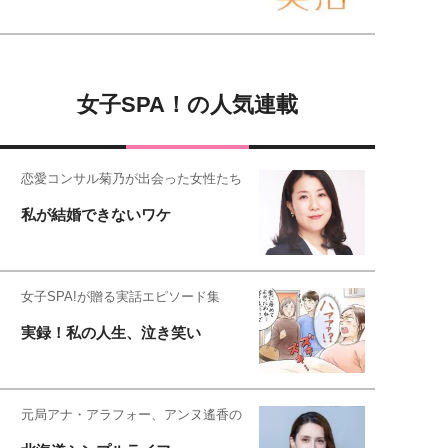
女子SPA！の人気連載
恋愛コンサル菊乃が出会った女性たち
私が結婚できないワケ
女子SPA!が贈る実話エピソード集
実録！私の人生、泣き笑い
元局アナ・アラフォー、アンヌ遙香の