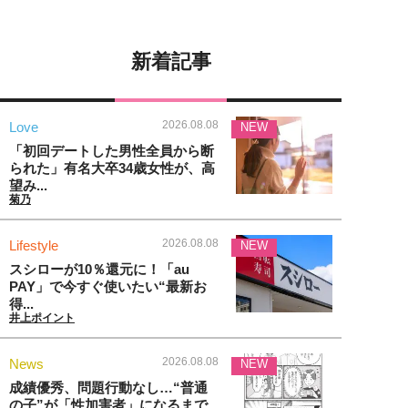
新着記事
2026.08.08
Love
NEW
「初回デートした男性全員から断
られた」有名大卒34歳女性が、高
望み...
菊乃
2026.08.08
Lifestyle
NEW
スシローが10％還元に！「au
PAY」で今すぐ使いたい“最新お
得...
井上ポイント
2026.08.08
News
NEW
成績優秀、問題行動なし…“普通
の子”が「性加害者」になるまで