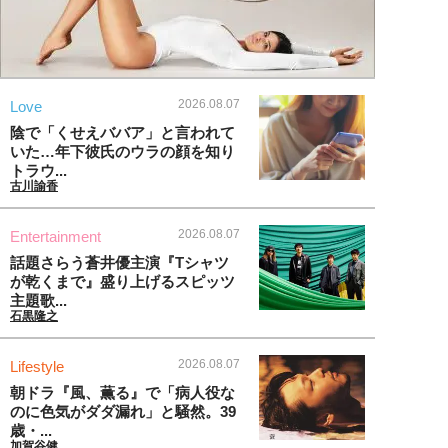
2026.08.07
Love
陰で「くせえババア」と言われて
いた…年下彼氏のウラの顔を知り
トラウ...
古川諭香
2026.08.07
Entertainment
話題さらう蒼井優主演『Tシャツ
が乾くまで』盛り上げるスピッツ
主題歌...
石黒隆之
2026.08.07
Lifestyle
朝ドラ『風、薫る』で「病人役な
のに色気がダダ漏れ」と騒然。39
歳・...
加賀谷健