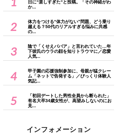
1
日に“楽しすぎた“と投稿。「その神経がわ
か...
体力をつける“体力がない”問題、どう乗り
2
越える？50代のリアルすぎる悩みに共感
の...
陰で「くせえババア」と言われていた…年
3
下彼氏のウラの顔を知りトラウマに／恋愛
人気...
甲子園の応援強制参加に、母親が猛クレー
4
ム「ネットで告発する」／びっくり体験人
気記...
「初回デートした男性全員から断られた」
5
有名大卒34歳女性が、高望みしないのにお
見...
インフォメーション