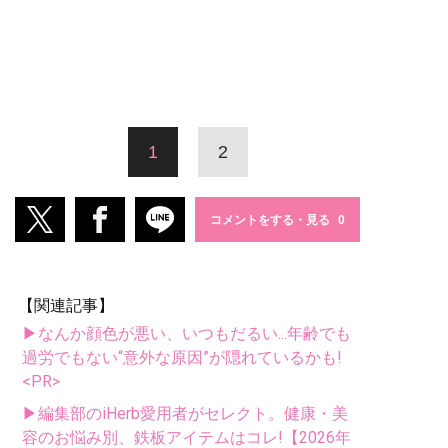
1
2
コメントをする・見る
【関連記事】
▶なんか顔色が悪い、いつもだるい...年齢でも
過労でもない“意外な原因”が隠れているかも!
<PR>
▶編集部のiHerb愛用者がセレクト。健康・美
容のお悩み別、鉄板アイテムはコレ!【2026年