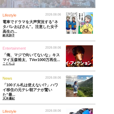
2026.08.06
Lifestyle
電車でドラマを大声実況する“ネ
タバレおばさん”。注意した女子
高生の...
鈴木詩子
2026.08.06
Entertainment
「俺、マジで向いてないな」キス
マイ玉森裕太、TVer1000万再生...
こじらぶ
2026.08.06
News
「100ドル札は使えない!?」ハワ
イ移住の元テレ朝アナが驚い
た“最...
大木優紀
2026.08.06
Lifestyle