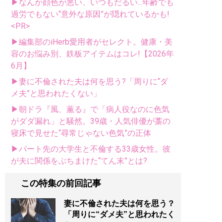
▶なんか顔色が悪い、いつもだるい...年齢でも
過労でもない“意外な原因”が隠れているかも!
<PR>
▶編集部のiHerb愛用者がセレクト。健康・美
容のお悩み別、鉄板アイテムはコレ!【2026年
6月】
▶妻に不倫された夫は何を思う?「周りに“ダ
メ夫”と思われたくない」
▶朝ドラ『風、薫る』で「病人役なのに色気
がダダ漏れ」と騒然。39歳・人気俳優が藁の
寝床で見せた“尋常じゃない色気”の正体
▶パート先の大学生と不倫する33歳女性。彼
が夫に関係をぶちまけた“てん末”とは?
この特集の前回記事
妻に不倫された夫は何を思う？
「周りに“ダメ夫”と思われたく