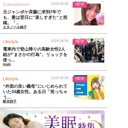
2026.08.08
Entertainment
NEW
元ジャンポケ斉藤に求刑7年で
も、妻は翌日に“楽しすぎた“と投
稿。「...
エタノール純子
2026.08.08
Lifestyle
NEW
電車内で登山帰りの高齢女性2人
組が“まさかの行為”。リュックを
使っ...
maki
2026.08.08
Lifestyle
NEW
“外面の良い義母”にいじめられて
いた34歳女性。ある日「笑っちゃ
う...
鈴木詩子