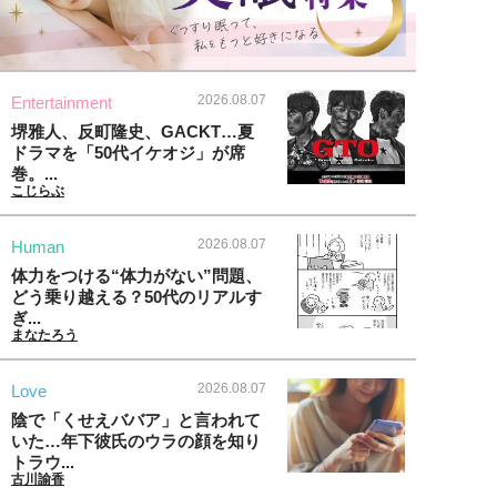
2026.08.07
Entertainment
堺雅人、反町隆史、GACKT…夏
ドラマを「50代イケオジ」が席
巻。...
こじらぶ
2026.08.07
Human
体力をつける“体力がない”問題、
どう乗り越える？50代のリアルす
ぎ...
まなたろう
2026.08.07
Love
陰で「くせえババア」と言われて
いた…年下彼氏のウラの顔を知り
トラウ...
古川諭香