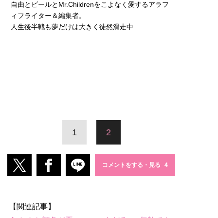
自由とビールとMr.Childrenをこよなく愛するアラフ
ィフライター＆編集者。
人生後半戦も夢だけは大きく徒然滑走中
1
2
コメントをする・見る
【関連記事】