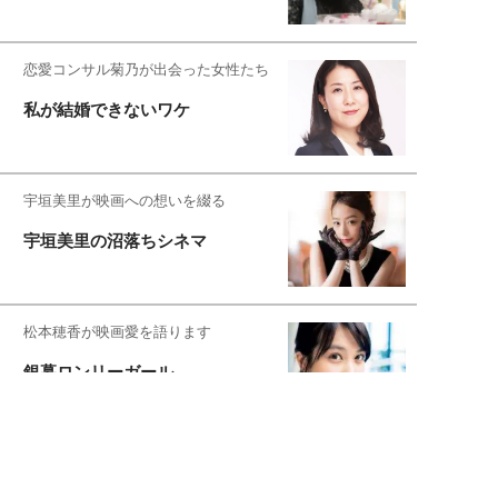
恋愛コンサル菊乃が出会った女性たち
私が結婚できないワケ
宇垣美里が映画への想いを綴る
宇垣美里の沼落ちシネマ
松本穂香が映画愛を語ります
銀幕ロンリーガール
猫バカライターがおくる