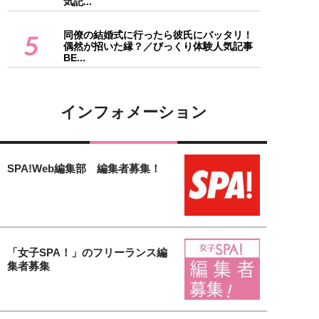
気記...
同僚の結婚式に行ったら彼氏にバッタリ！
5
偶然が招いた縁？／びっくり体験人気記事
BE...
インフォメーション
SPA!Web編集部 編集者募集！
「女子SPA！」のフリーランス編
集者募集