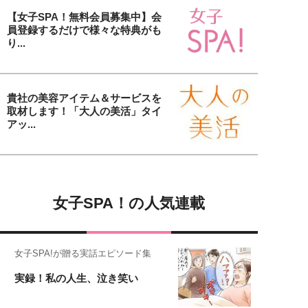
【女子SPA！無料会員募集中】会
員登録するだけで様々な特典がも
り...
貴社の美容アイテム＆サービスを
取材します！「大人の美活」タイ
アッ...
女子SPA！の人気連載
女子SPA!が贈る実話エピソード集
実録！私の人生、泣き笑い