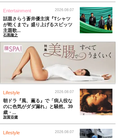
2026.08.07
Entertainment
話題さらう蒼井優主演『Tシャツ
が乾くまで』盛り上げるスピッツ
主題歌...
石黒隆之
2026.08.07
Lifestyle
朝ドラ『風、薫る』で「病人役な
のに色気がダダ漏れ」と騒然。39
歳・...
加賀谷健
2026.08.07
Lifestyle