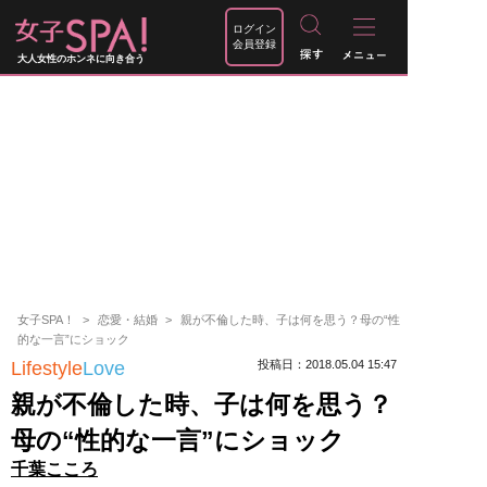
ログイン
会員登録
大人女性のホンネに向き合う
女子SPA！
恋愛・結婚
親が不倫した時、子は何を思う？母の“性
的な一言”にショック
Lifestyle
Love
投稿日：2018.05.04 15:47
親が不倫した時、子は何を思う？
母の“性的な一言”にショック
千葉こころ