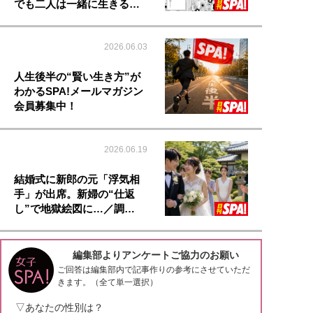
でも二人は一緒に生きる…
2026.06.03
人生後半の“賢い生き方”が
わかるSPA!メールマガジン
会員募集中！
2026.06.19
結婚式に新郎の元「浮気相
手」が出席。新婦の“仕返
し”で地獄絵図に…／調…