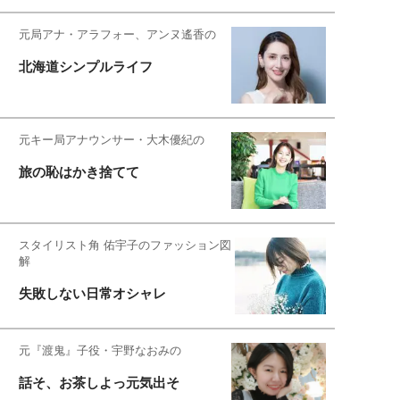
元局アナ・アラフォー、アンヌ遙香の
北海道シンプルライフ
元キー局アナウンサー・大木優紀の
旅の恥はかき捨てて
スタイリスト角 佑宇子のファッション図
解
失敗しない日常オシャレ
元『渡鬼』子役・宇野なおみの
話そ、お茶しよっ元気出そ