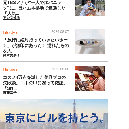
元TBSアナが“一人で猛パニッ
ク”に。日ハム本拠地で遭遇した
「人気...
アンヌ遙香
2026.08.07
Lifestyle
「旅行に絶対持っていきたいポー
チ」が無印にあった！ 濡れたもの
を入...
鈴木美奈子
2026.08.06
Lifestyle
コスメ4万点を試した美容プロの
失敗談。「手の甲に塗って確認」
「SN...
遠藤幸子