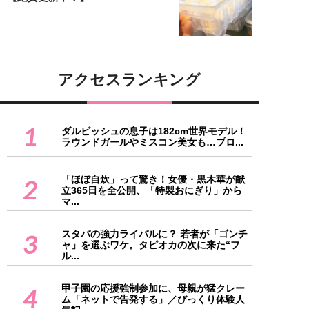
アクセスランキング
1
ダルビッシュの息子は182cm世界モデル！
ラウンドガールやミスコン美女も…プロ...
「ほぼ自炊」って驚き！女優・黒木華が献
2
立365日を全公開、「特製おにぎり」から
マ...
スタバの強力ライバルに？ 若者が「ゴンチ
3
ャ」を選ぶワケ。タピオカの次に来た“フ
ル...
甲子園の応援強制参加に、母親が猛クレー
4
ム「ネットで告発する」／びっくり体験人